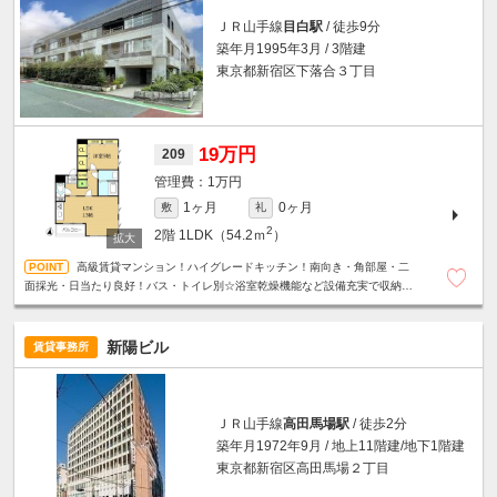
ＪＲ山手線
目白駅
/ 徒歩9分
築年月1995年3月 / 3階建
東京都新宿区下落合３丁目
19万円
209
1万円
1ヶ月
0ヶ月
敷
礼
2
2階
1LDK（54.2ｍ
）
高級賃貸マンション！ハイグレードキッチン！南向き・角部屋・二
面採光・日当たり良好！バス・トイレ別☆浴室乾燥機能など設備充実で収納力
も魅力のお部！駐輪場無料☆
新陽ビル
賃貸事務所
ＪＲ山手線
高田馬場駅
/ 徒歩2分
築年月1972年9月 / 地上11階建/地下1階建
東京都新宿区高田馬場２丁目