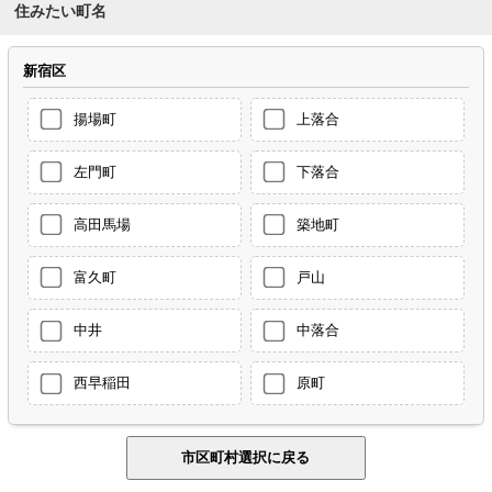
住みたい町名
新宿区
揚場町
上落合
左門町
下落合
高田馬場
築地町
富久町
戸山
中井
中落合
西早稲田
原町