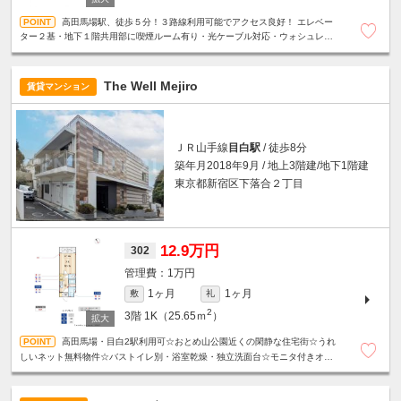
高田馬場駅、徒歩５分！３路線利用可能でアクセス良好！ エレベー
ター２基・地下１階共用部に喫煙ルーム有り・光ケーブル対応・ウォシュレッ
ト・管理人常駐
The Well Mejiro
賃貸マンション
ＪＲ山手線
目白駅
/ 徒歩8分
築年月2018年9月 / 地上3階建/地下1階建
東京都新宿区下落合２丁目
12.9万円
302
1万円
1ヶ月
1ヶ月
敷
礼
2
3階
1K（25.65ｍ
）
高田馬場・目白2駅利用可☆おとめ山公園近くの閑静な住宅街☆うれ
しいネット無料物件☆バストイレ別・浴室乾燥・独立洗面台☆モニタ付きオー
トロック・宅配ボックス・24Hゴミ出し可☆