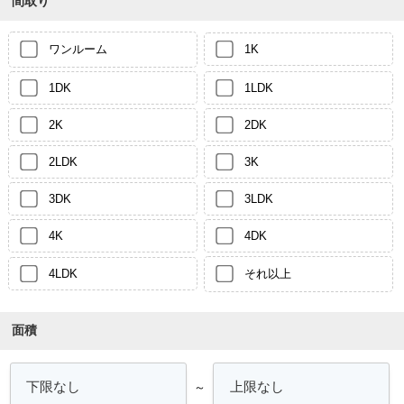
間取り
ワンルーム
1K
1DK
1LDK
2K
2DK
2LDK
3K
3DK
3LDK
4K
4DK
4LDK
それ以上
面積
～