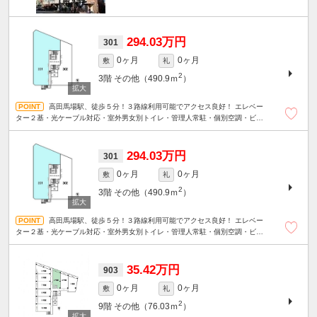
294.03万円
301
0ヶ月
0ヶ月
敷
礼
2
3階
その他（490.9ｍ
）
高田馬場駅、徒歩５分！３路線利用可能でアクセス良好！ エレベー
ター２基・光ケーブル対応・室外男女別トイレ・管理人常駐・個別空調・ビル
内貸会議室有り・地下１階共用部に喫煙ルーム有り
294.03万円
301
0ヶ月
0ヶ月
敷
礼
2
3階
その他（490.9ｍ
）
高田馬場駅、徒歩５分！３路線利用可能でアクセス良好！ エレベー
ター２基・光ケーブル対応・室外男女別トイレ・管理人常駐・個別空調・ビル
内貸会議室有り・地下１階共用部に喫煙ルーム有り
35.42万円
903
0ヶ月
0ヶ月
敷
礼
2
9階
その他（76.03ｍ
）