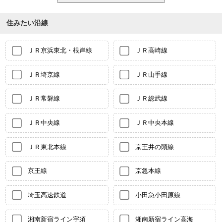
住みたい沿線
ＪＲ京浜東北・根岸線
ＪＲ高崎線
ＪＲ埼京線
ＪＲ山手線
ＪＲ常磐線
ＪＲ総武線
ＪＲ中央線
ＪＲ中央本線
ＪＲ東北本線
京王井の頭線
京王線
京急本線
埼玉高速鉄道
小田急小田原線
湘南新宿ライン宇須
湘南新宿ライン高海