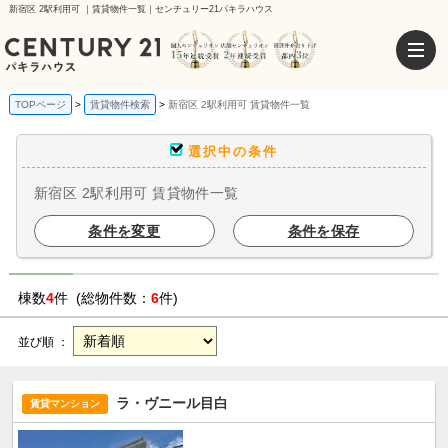
新宿区 2駅利用可 ｜賃貸物件一覧｜センチュリー21パキラハウス
TOPページ
賃貸物件検索
新宿区 2駅利用可 賃貸物件一覧
選択中の条件
新宿区 2駅利用可 賃貸物件一覧
条件を変更
条件を保存
棟数
4
件 (総物件数：
6
件)
並び順 ：
ラ・ヴニール目白
賃貸マンション