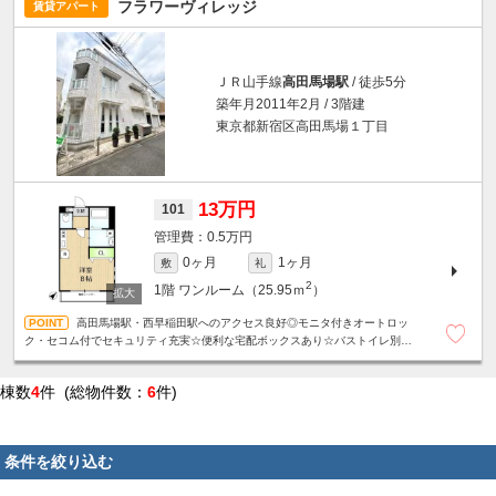
フラワーヴィレッジ
賃貸アパート
ＪＲ山手線
高田馬場駅
/ 徒歩5分
築年月2011年2月 / 3階建
東京都新宿区高田馬場１丁目
13万円
101
0.5万円
0ヶ月
1ヶ月
敷
礼
2
1階
ワンルーム（25.95ｍ
）
高田馬場駅・西早稲田駅へのアクセス良好◎モニタ付きオートロッ
ク・セコム付でセキュリティ充実☆便利な宅配ボックスあり☆バストイレ別・
独立洗面台・浴室乾燥機☆駐輪場１台無料☆定期借家契約２年（再契約可）☆
棟数
4
件 (総物件数：
6
件)
条件を絞り込む