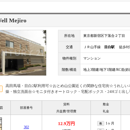
ell Mejiro
所在地
東京都新宿区下落合２丁目
交通
ＪＲ山手線
目白駅
徒歩8
物件種別
マンション
階数/構造
地上3階建/地下1階建/RC造(
高田馬場・目白2駅利用可☆おとめ山公園近くの閑静な住宅街☆うれしい
燥・独立洗面台☆モニタ付きオートロック・宅配ボックス・24Hゴミ出し
賃料
敷金
図
部屋番号
共益費/管理費
礼金
12.9万円
1ヶ月
敷
302