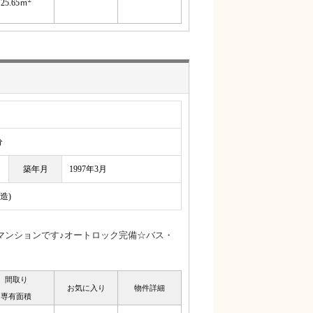
25.65ｍ
分
築年月
1997年3月
造)
マンションです♪オートロック完備☆バス・
間取り
お気に入り
物件詳細
専有面積