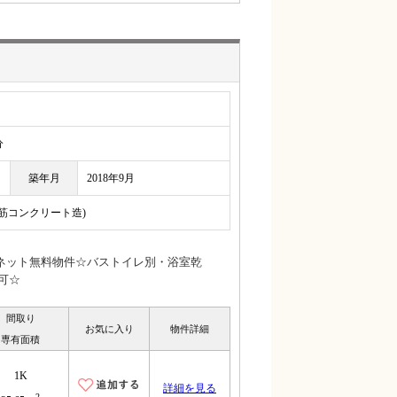
分
築年月
2018年9月
鉄筋コンクリート造)
ネット無料物件☆バストイレ別・浴室乾
可☆
間取り
お気に入り
物件詳細
専有面積
1K
詳細を見る
2