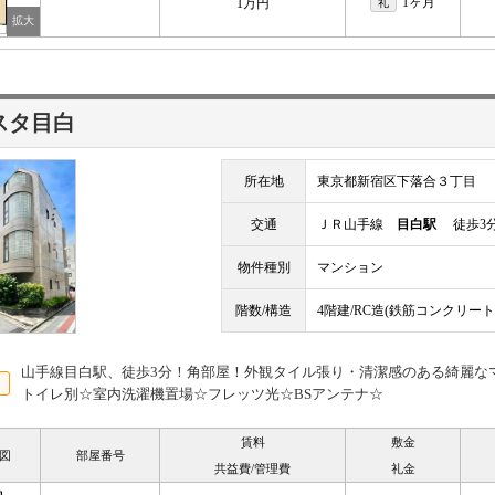
1ヶ月
1万円
礼
スタ目白
所在地
東京都新宿区下落合３丁目
交通
ＪＲ山手線
目白駅
徒歩3
物件種別
マンション
階数/構造
4階建/RC造(鉄筋コンクリート
山手線目白駅、徒歩3分！角部屋！外観タイル張り・清潔感のある綺麗な
トイレ別☆室内洗濯機置場☆フレッツ光☆BSアンテナ☆
賃料
敷金
図
部屋番号
共益費/管理費
礼金