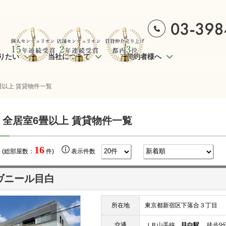
りたい
当社について
ご契約者様へ
畳以上 賃貸物件一覧
 全居室6畳以上 賃貸物件一覧
16
 (総部屋数：
件)
表示件数
ヴニール目白
所在地
東京都新宿区下落合３丁目
交通
ＪＲ山手線
目白駅
徒歩9