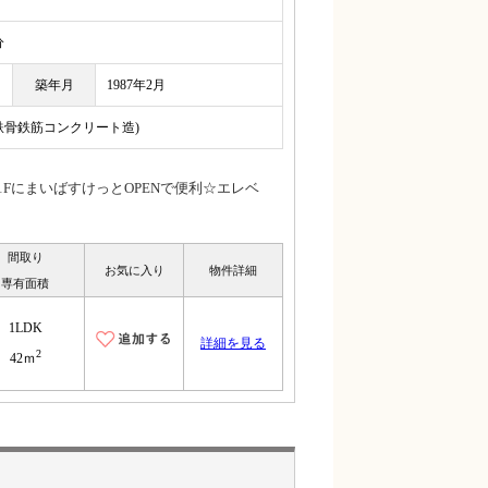
分
築年月
1987年2月
(鉄骨鉄筋コンクリート造)
FにまいばすけっとOPENで便利☆エレベ
間取り
お気に入り
物件詳細
専有面積
1LDK
詳細を見る
2
42ｍ