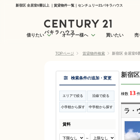
新宿区 全居室6畳以上 ｜賃貸物件一覧｜センチュリー21パキラハウス
借りたい
オーナー様へ
買いたい
売
TOPページ
賃貸物件検索
新宿区 全居室6
新宿区
検索条件の追加・変更
13
棟数
件
エリアで絞る
沿線で絞る
小学校から探す
中学校から探す
ラ・
賃料
～