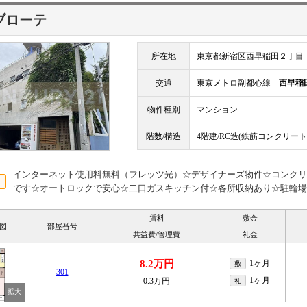
ブローテ
所在地
東京都新宿区西早稲田２丁目
交通
東京メトロ副都心線
西早稲
物件種別
マンション
階数/構造
4階建/RC造(鉄筋コンクリート
インターネット使用料無料（フレッツ光）☆デザイナーズ物件☆コンクリ
です☆オートロックで安心☆二口ガスキッチン付☆各所収納あり☆駐輪場
賃料
敷金
図
部屋番号
共益費/管理費
礼金
8.2万円
1ヶ月
敷
301
1ヶ月
0.3万円
礼