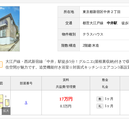
所在地
東京都新宿区中井２丁目
交通
都営大江戸線
中井駅
徒歩
物件種別
テラスハウス
階数/構造
2階建/木造
大江戸線・西武新宿線「中井」駅徒歩5分！グルニエ(屋根裏収納)付きで
住空間が魅力です。追焚機能付き浴室☆対面式キッチン☆エアコン3基設
賃料
敷金
図
部屋番号
共益費/管理費
礼金
17万円
1ヶ月
敷
A
1ヶ月
0.3万円
礼