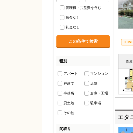
管理費・共益費を含む
敷金なし
礼金なし
種別
間取
アパート
マンション
戸建て
店舗
事務所
倉庫・工場
貸土地
駐車場
その他
エタ
間取り