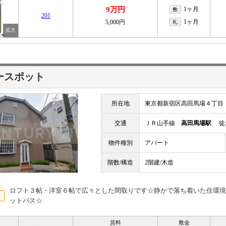
9万円
1ヶ月
敷
201
1ヶ月
5,000円
礼
ースポット
所在地
東京都新宿区高田馬場４丁目
交通
ＪＲ山手線
高田馬場駅
徒歩
物件種別
アパート
階数/構造
2階建/木造
ロフト３帖・洋室６帖で広々とした間取りです☆静かで落ち着いた住環境
ットバス☆
賃料
敷金