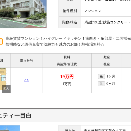
物件種別
マンション
階数/構造
3階建/RC造(鉄筋コンクリート
高級賃貸マンション！ハイグレードキッチン！南向き・角部屋・二面採光
燥機能など設備充実で収納力も魅力のお部！駐輪場無料☆
賃料
敷金
図
部屋番号
共益費/管理費
礼金
19万円
1ヶ月
敷
209
0ヶ月
1万円
礼
ニティー目白