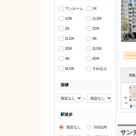
ワンルーム
1K
1DK
1LDK
2K
2DK
2LDK
3K
3DK
3LDK
4K
4DK
4LDK
それ以上
間取
面積
～
駅徒歩
指定なし
5分以内
サン