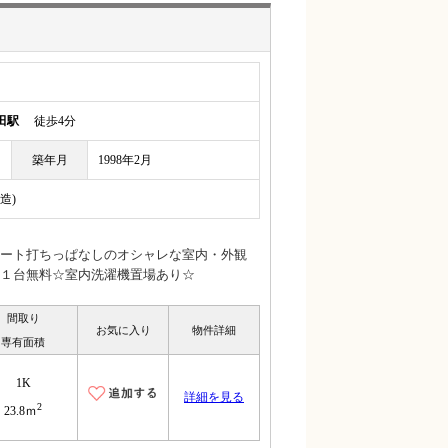
田駅
徒歩4分
築年月
1998年2月
造)
ート打ちっぱなしのオシャレな室内・外観
１台無料☆室内洗濯機置場あり☆
間取り
お気に入り
物件詳細
専有面積
1K
詳細を見る
2
23.8ｍ