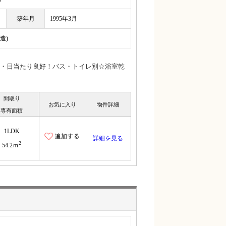
築年月
1995年3月
造)
・日当たり良好！バス・トイレ別☆浴室乾
間取り
お気に入り
物件詳細
専有面積
1LDK
詳細を見る
2
54.2ｍ