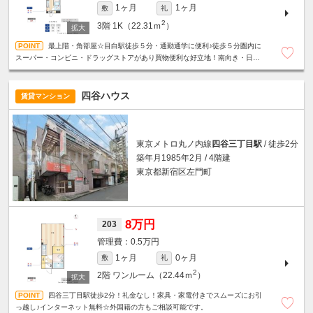
1ヶ月
1ヶ月
敷
礼
2
3階
1K（22.31ｍ
）
最上階・角部屋☆目白駅徒歩５分・通勤通学に便利♪徒歩５分圏内に
スーパー・コンビニ・ドラッグストアがあり買物便利な好立地！南向き・日当
たり良好・明るいお部屋☆
四谷ハウス
賃貸マンション
東京メトロ丸ノ内線
四谷三丁目駅
/ 徒歩2分
築年月1985年2月 / 4階建
東京都新宿区左門町
8万円
203
0.5万円
1ヶ月
0ヶ月
敷
礼
2
2階
ワンルーム（22.44ｍ
）
四谷三丁目駅徒歩2分！礼金なし！家具・家電付きでスムーズにお引
っ越し♪インターネット無料☆外国籍の方もご相談可能です。