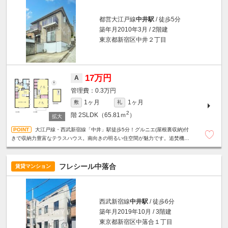
都営大江戸線
中井駅
/ 徒歩5分
築年月2010年3月 / 2階建
東京都新宿区中井２丁目
17万円
A
0.3万円
1ヶ月
1ヶ月
敷
礼
2
階
2SLDK（65.81ｍ
）
大江戸線・西武新宿線「中井」駅徒歩5分！グルニエ(屋根裏収納)付
きで収納力豊富なテラスハウス。南向きの明るい住空間が魅力です。追焚機能
付き浴室☆対面式キッチン☆エアコン3基設置など設備充実。
フレシール中落合
賃貸マンション
西武新宿線
中井駅
/ 徒歩6分
築年月2019年10月 / 3階建
東京都新宿区中落合１丁目