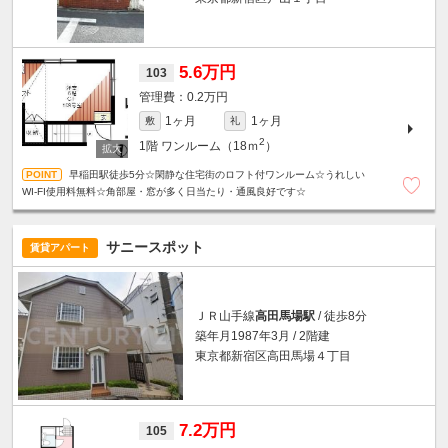
5.6万円
103
0.2万円
1ヶ月
1ヶ月
敷
礼
2
1階
ワンルーム（18ｍ
）
早稲田駅徒歩5分☆閑静な住宅街のロフト付ワンルーム☆うれしい
WI-FI使用料無料☆角部屋・窓が多く日当たり・通風良好です☆
サニースポット
賃貸アパート
ＪＲ山手線
高田馬場駅
/ 徒歩8分
築年月1987年3月 / 2階建
東京都新宿区高田馬場４丁目
7.2万円
105