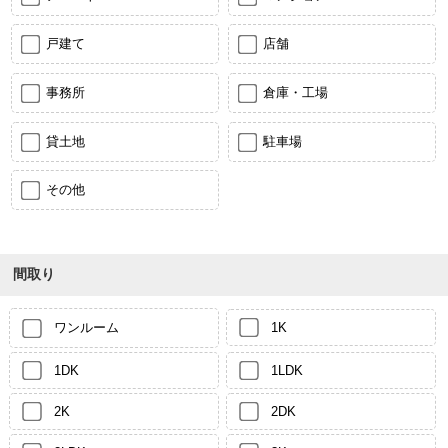
戸建て
店舗
事務所
倉庫・工場
貸土地
駐車場
その他
間取り
ワンルーム
1K
1DK
1LDK
2K
2DK