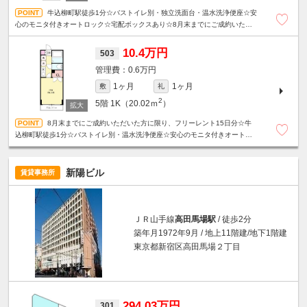
牛込柳町駅徒歩1分☆バストイレ別・独立洗面台・温水洗浄便座☆安
心のモニタ付きオートロック☆宅配ボックスあり☆8月末までにご成約いただ
いた方に限り、フリーレント15日分！
10.4万円
503
0.6万円
1ヶ月
1ヶ月
敷
礼
2
5階
1K（20.02ｍ
）
8月末までにご成約いただいた方に限り、フリーレント15日分☆牛
込柳町駅徒歩1分☆バストイレ別・温水洗浄便座☆安心のモニタ付きオートロ
ック☆宅配ボックスあり☆
新陽ビル
賃貸事務所
ＪＲ山手線
高田馬場駅
/ 徒歩2分
築年月1972年9月 / 地上11階建/地下1階建
東京都新宿区高田馬場２丁目
294.03万円
301