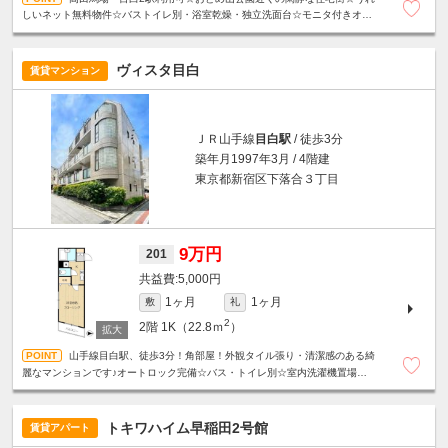
しいネット無料物件☆バストイレ別・浴室乾燥・独立洗面台☆モニタ付きオー
トロック・宅配ボックス・24Hゴミ出し可☆
ヴィスタ目白
賃貸マンション
ＪＲ山手線
目白駅
/ 徒歩3分
築年月1997年3月 / 4階建
東京都新宿区下落合３丁目
9万円
201
5,000円
1ヶ月
1ヶ月
敷
礼
2
2階
1K（22.8ｍ
）
山手線目白駅、徒歩3分！角部屋！外観タイル張り・清潔感のある綺
麗なマンションです♪オートロック完備☆バス・トイレ別☆室内洗濯機置場☆フ
レッツ光☆BSアンテナ☆
トキワハイム早稲田2号館
賃貸アパート