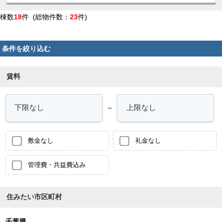
ターホン。ウォシュレット。
棟数
18
件 (総物件数：
23
件)
条件を絞り込む
賃料
～
敷金なし
礼金なし
管理費・共益費込み
住みたい市区町村
千葉県