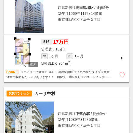
西武新宿線
高田馬場駅
/ 徒歩5分
築年月1969年11月 / 14階建
東京都新宿区下落合２丁目
17万円
516
1万円
1ヶ月
1ヶ月
敷
礼
2
5階
3LDK（64ｍ
）
ファミリーに最適☆３駅・３路線利用可☆人気の振分タイプ☆全室
洋室で収納もたっぷりあります！！二面採光・通風良好☆バス・トイレ別・独
立洗面台など設備充実☆
カーサ中村
賃貸マンション
西武新宿線
下落合駅
/ 徒歩5分
築年月1989年3月 / 5階建
東京都新宿区下落合１丁目