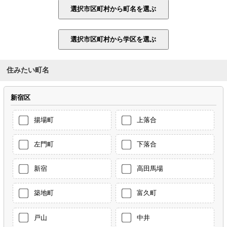
住みたい町名
新宿区
揚場町
上落合
左門町
下落合
新宿
高田馬場
築地町
富久町
戸山
中井