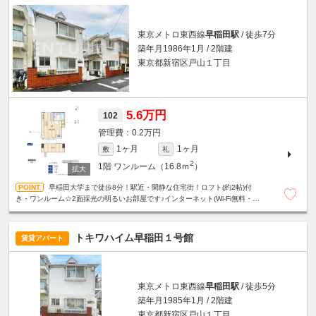
東京メトロ東西線
早稲田駅
/ 徒歩7分
築年月1986年1月 / 2階建
東京都新宿区戸山１丁目
5.6万円
102
0.2万円
1ヶ月
1ヶ月
敷
礼
2
1階
ワンルーム（16.8ｍ
）
早稲田大学まで徒歩8分！駅近・閑静な住宅街！ロフト(約2帖)付
き・ワンルーム☆2面採光の明るいお部屋です♪インターネット(Wi-Fi無料・
1Gbps)
トキワハイム早稲田１号館
賃貸アパート
東京メトロ東西線
早稲田駅
/ 徒歩5分
築年月1985年1月 / 2階建
東京都新宿区戸山１丁目