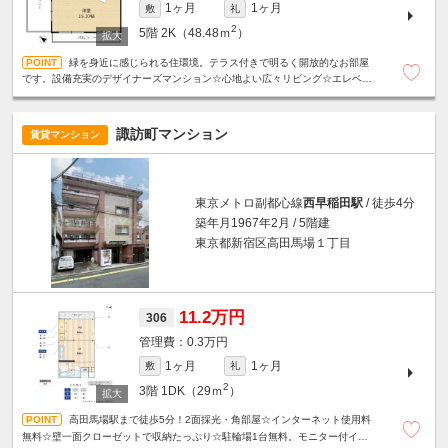
1ヶ月
1ヶ月
敷
礼
2
5階
2K（48.48ｍ
）
緑を身近に感じられる住環境。テラス付きで明るく開放的なお部屋
です。設備充実のデザイナーズマンション☆心地よい広々リビング☆エレベー
ター☆宅配ボックス☆防犯カメラ☆オートロック☆
諏訪町マンション
賃貸マンション
東京メトロ副都心線
西早稲田駅
/ 徒歩4分
築年月1967年2月 / 5階建
東京都新宿区高田馬場１丁目
11.2万円
306
0.3万円
1ヶ月
1ヶ月
敷
礼
2
3階
1DK（29ｍ
）
高田馬場駅まで徒歩5分！2面採光・角部屋☆インターネット使用料
無料☆壁一面クローゼットで収納たっぷり☆駐輪場1台無料。モニター付イン