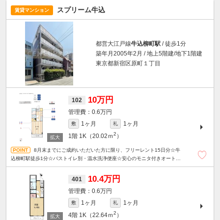
スプリーム牛込
賃貸マンション
都営大江戸線
牛込柳町駅
/ 徒歩1分
築年月2005年2月 / 地上5階建/地下1階建
東京都新宿区原町１丁目
10万円
102
0.6万円
1ヶ月
1ヶ月
敷
礼
2
1階
1K（20.02ｍ
）
8月末までにご成約いただいた方に限り、フリーレント15日分☆牛
込柳町駅徒歩1分☆バストイレ別・温水洗浄便座☆安心のモニタ付きオートロ
ック☆宅配ボックスあり☆
10.4万円
401
0.6万円
1ヶ月
1ヶ月
敷
礼
2
4階
1K（22.64ｍ
）