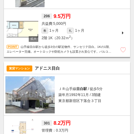
9.5万円
206
5,000円
1ヶ月
1ヶ月
敷
礼
2
2階
1K（20.32ｍ
）
山手線目白駅から徒歩3分の駅近物件、サンセリテ目白。1Kの1階、
エレベーター完備。オートロックや防犯カメラも設置され安心です。バルコニ
ー付きで日当り・通風良好。即入居可能。
アドニス目白
賃貸マンション
ＪＲ山手線
目白駅
/ 徒歩5分
築年月1992年11月 / 3階建
東京都新宿区下落合３丁目
8.2万円
301
0.3万円