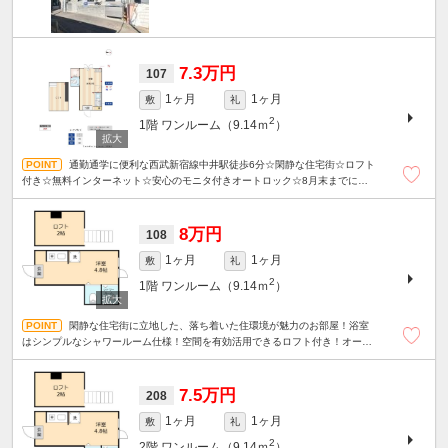
7.3万円
107
1ヶ月
1ヶ月
敷
礼
2
1階
ワンルーム（9.14ｍ
）
通勤通学に便利な西武新宿線中井駅徒歩6分☆閑静な住宅街☆ロフト
付き☆無料インターネット☆安心のモニタ付きオートロック☆8月末までにご成
約いただいた方に限り、フリーレント15日分！
8万円
108
1ヶ月
1ヶ月
敷
礼
2
1階
ワンルーム（9.14ｍ
）
閑静な住宅街に立地した、落ち着いた住環境が魅力のお部屋！浴室
はシンプルなシャワールーム仕様！空間を有効活用できるロフト付き！オート
ロック＆TVモニター付インターホン付きで安心♪
7.5万円
208
1ヶ月
1ヶ月
敷
礼
2
2階
ワンルーム（9.14ｍ
）