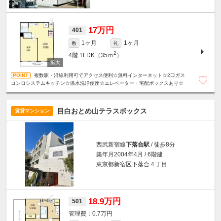
17万円
401
1ヶ月
1ヶ月
敷
礼
2
4階
1LDK（35ｍ
）
複数駅・沿線利用可でアクセス便利☆無料インターネット☆2口ガス
コンロシステムキッチン☆温水洗浄便座☆エレベーター・宅配ボックスあり☆
目白おとめ山テラスボックス
賃貸マンション
西武新宿線
下落合駅
/ 徒歩8分
築年月2004年4月 / 6階建
東京都新宿区下落合４丁目
18.9万円
501
0.7万円