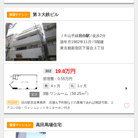
第３大鉄ビル
賃貸テナント
ＪＲ山手線
目白駅
/ 徒歩2分
築年月1982年11月 / 5階建
東京都新宿区下落合３丁目
19.8万円
302
0.55万円
4ヶ月
1ヶ月
敷
礼
2
3階
ワンルーム（50.25ｍ
）
目白駅至近事務所 店舗も予約制などの業種であれば相談可能、エ
アコン2台・ウォシュレットモニターホン付き
高田馬場住宅
賃貸マンション