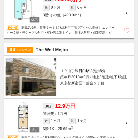
0ヶ月
0ヶ月
敷
礼
2
3階
その他（490.9ｍ
）
高田馬場駅、徒歩５分！３路線利用可能でアクセス良好！ エレベー
ター２基・光ケーブル対応・室外男女別トイレ・管理人常駐・個別空調・ビル
内貸会議室有り・地下１階共用部に喫煙ルーム有り
The Well Mejiro
賃貸マンション
ＪＲ山手線
目白駅
/ 徒歩8分
築年月2018年9月 / 地上3階建/地下1階建
東京都新宿区下落合２丁目
12.9万円
302
1万円
1ヶ月
1ヶ月
敷
礼
2
3階
1K（25.65ｍ
）
高田馬場・目白2駅利用可☆おとめ山公園近くの閑静な住宅街☆うれ