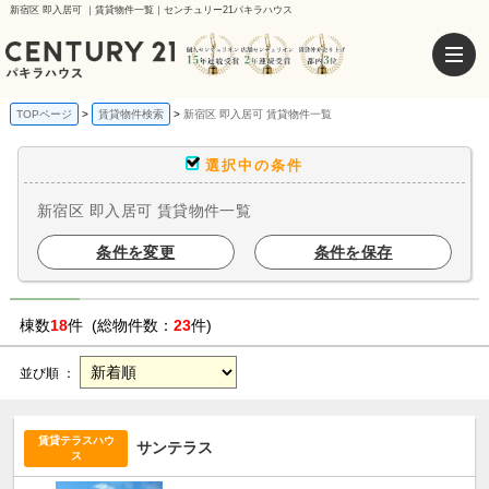
新宿区 即入居可 ｜賃貸物件一覧｜センチュリー21パキラハウス
TOPページ
賃貸物件検索
新宿区 即入居可 賃貸物件一覧
選択中の条件
新宿区 即入居可 賃貸物件一覧
条件を変更
条件を保存
棟数
18
件 (総物件数：
23
件)
並び順 ：
賃貸テラスハウ
サンテラス
ス