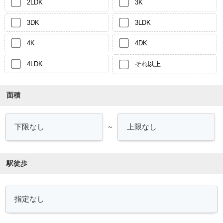
2LDK
3K
3DK
3LDK
4K
4DK
4LDK
それ以上
面積
～
駅徒歩