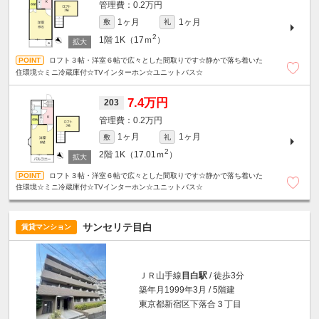
0.2万円
1ヶ月
1ヶ月
敷
礼
2
1階
1K（17ｍ
）
ロフト３帖・洋室６帖で広々とした間取りです☆静かで落ち着いた
住環境☆ミニ冷蔵庫付☆TVインターホン☆ユニットバス☆
7.4万円
203
0.2万円
1ヶ月
1ヶ月
敷
礼
2
2階
1K（17.01ｍ
）
ロフト３帖・洋室６帖で広々とした間取りです☆静かで落ち着いた
住環境☆ミニ冷蔵庫付☆TVインターホン☆ユニットバス☆
サンセリテ目白
賃貸マンション
ＪＲ山手線
目白駅
/ 徒歩3分
築年月1999年3月 / 5階建
東京都新宿区下落合３丁目