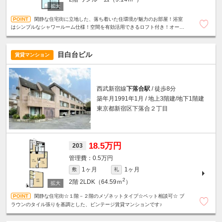
閑静な住宅街に立地した、落ち着いた住環境が魅力のお部屋！浴室
はシンプルなシャワールーム仕様！空間を有効活用できるロフト付き！オート
ロック＆TVモニター付インターホン付きで安心♪
目白台ビル
賃貸マンション
西武新宿線
下落合駅
/ 徒歩8分
築年月1991年1月 / 地上3階建/地下1階建
東京都新宿区下落合２丁目
18.5万円
203
0.5万円
1ヶ月
1ヶ月
敷
礼
2
2階
2LDK（64.59ｍ
）
閑静な住宅街☆１階－２階のメゾネットタイプ☆ペット相談可☆ ブ
ラウンのタイル張りを基調とした、ビンテージ賃貸マンションです♪