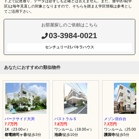
ト上で記述通り、データは必ずしも正確とは言えません。また、通学区域(学
区)は毎年見直しの対象となりますので、そちらを踏まえ学区情報は参考とし
てご活用下さい。
お部屋探しのご依頼はこちら
03-3984-0021
センチュリー21パキラハウス
あなたにおすすめの類似物件
パークサイド大渕
パストラルＳ
メゾン目白台
7.7万円
7.8万円
7.3万円
1K（23.00㎡）
ワンルーム（18.00㎡）
ワンルーム（25.00
都電雑司ヶ谷
/徒歩3分
池袋
/徒歩10分
護国寺
/徒歩5分