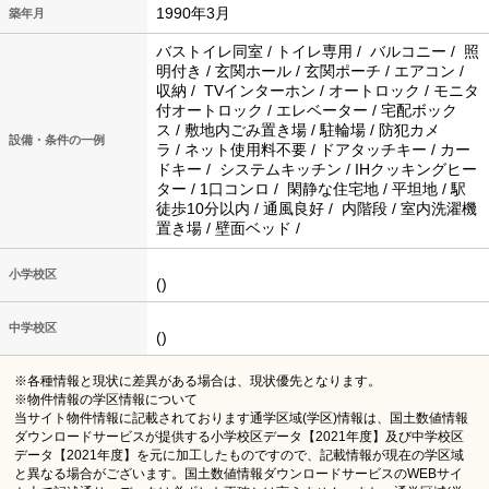
1990年3月
築年月
バストイレ同室 / トイレ専用 / バルコニー / 照
明付き / 玄関ホール / 玄関ポーチ / エアコン /
収納 / TVインターホン / オートロック / モニタ
付オートロック / エレベーター / 宅配ボック
ス / 敷地内ごみ置き場 / 駐輪場 / 防犯カメ
設備・条件の一例
ラ / ネット使用料不要 / ドアタッチキー / カー
ドキー / システムキッチン / IHクッキングヒー
ター / 1口コンロ / 閑静な住宅地 / 平坦地 / 駅
徒歩10分以内 / 通風良好 / 内階段 / 室内洗濯機
置き場 / 壁面ベッド /
小学校区
()
中学校区
()
※各種情報と現状に差異がある場合は、現状優先となります。
※物件情報の学区情報について
当サイト物件情報に記載されております通学区域(学区)情報は、国土数値情報
ダウンロードサービスが提供する小学校区データ【2021年度】及び中学校区
データ【2021年度】を元に加工したものですので、記載情報が現在の学区域
と異なる場合がございます。国土数値情報ダウンロードサービスのWEBサイ