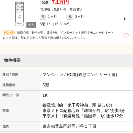
7.1万円
518
0.8万円
-
1ヶ月
0ヶ月
敷
礼
2
5階
1K（16.38ｍ
）
副都心線「雑司が谷」徒歩7分。インターネット無料＆モニター付オート
ロック完備。都心アクセスと安心を兼ね備えた1Kマンション。
物件概要
マンション / RC造(鉄筋コンクリート造)
種別 / 構造
5階
建物階建
1K
間取り一例
都電荒川線「鬼子母神前」駅 徒歩6分
東京メトロ副都心線「雑司が谷」駅 徒歩8分
交通
東京メトロ有楽町線「護国寺」駅 徒歩12分
東京都豊島区雑司が谷１丁目
住所