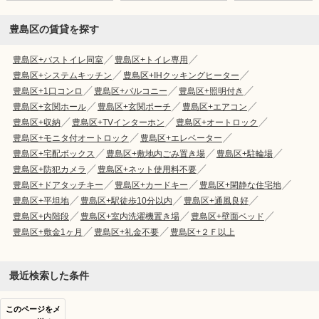
豊島区の賃貸を探す
豊島区+バストイレ同室
豊島区+トイレ専用
豊島区+システムキッチン
豊島区+IHクッキングヒーター
豊島区+1口コンロ
豊島区+バルコニー
豊島区+照明付き
豊島区+玄関ホール
豊島区+玄関ポーチ
豊島区+エアコン
豊島区+収納
豊島区+TVインターホン
豊島区+オートロック
豊島区+モニタ付オートロック
豊島区+エレベーター
豊島区+宅配ボックス
豊島区+敷地内ごみ置き場
豊島区+駐輪場
豊島区+防犯カメラ
豊島区+ネット使用料不要
豊島区+ドアタッチキー
豊島区+カードキー
豊島区+閑静な住宅地
豊島区+平坦地
豊島区+駅徒歩10分以内
豊島区+通風良好
豊島区+内階段
豊島区+室内洗濯機置き場
豊島区+壁面ベッド
豊島区+敷金1ヶ月
豊島区+礼金不要
豊島区+２Ｆ以上
最近検索した条件
このページをメ