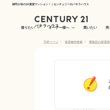
雑司が谷の1K賃貸マンション！｜センチュリー21パキラハウス
借りたい
オーナー様へ
買いたい
売
TOPページ
賃貸物件検索
豊島区の賃貸情