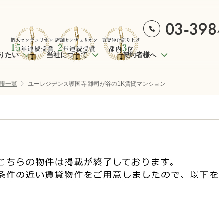
りたい
当社について
ご契約者様へ
報一覧
ユーレジデンス護国寺 雑司が谷の1K賃貸マンション