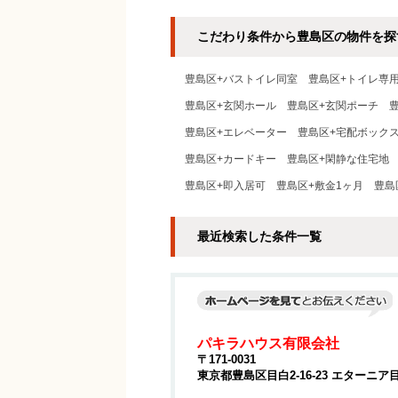
こだわり条件から豊島区の物件を探
豊島区+バストイレ同室
豊島区+トイレ専
豊島区+玄関ホール
豊島区+玄関ポーチ
豊島区+エレベーター
豊島区+宅配ボック
豊島区+カードキー
豊島区+閑静な住宅地
豊島区+即入居可
豊島区+敷金1ヶ月
豊島
最近検索した条件一覧
パキラハウス有限会社
〒171-0031
東京都豊島区目白2-16-23 エターニア