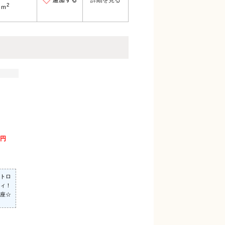
詳細を見る
2
8ｍ
万円
トロ
ィ！
座☆