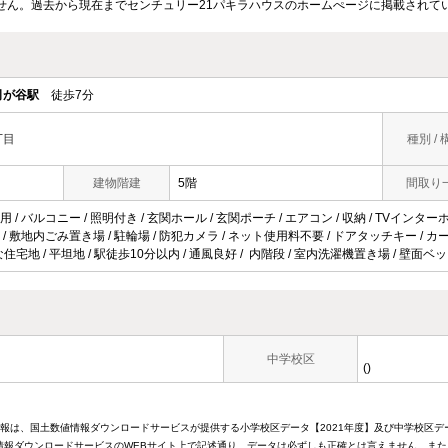
せん。過去から現在までセンチュリー21パキラハウスのホームぺージに掲載されて
司が谷駅
徒歩7分
丁目
種別 / 
建物階建
5階
間取り
/ バルコニー / 照明付き / 玄関ホール / 玄関ポーチ / エアコン / 収納 / TVインター
/ 敷地内ごみ置き場 / 駐輪場 / 防犯カメラ / ネット使用料不要 / ドアタッチキー / カ
な住宅地 / 平坦地 / 駅徒歩10分以内 / 通風良好 / 内階段 / 室内洗濯機置き場 / 壁面ベッ
中学校区
()
情報は、国土数値情報ダウンロードサービスが提供する小学校区データ【2021年度】及び中学校区デ
報ダウンロードサービスのWEBサイト上で記述通り、データは必ずしも正確とは言えません。また