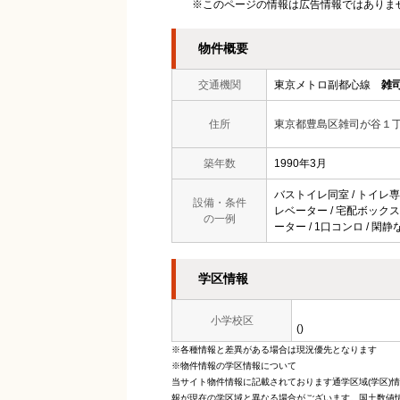
※このページの情報は広告情報ではありま
物件概要
交通機関
東京メトロ副都心線
雑
住所
東京都豊島区雑司が谷１
築年数
1990年3月
バストイレ同室 / トイレ専用 
設備・条件
レベーター / 宅配ボックス 
の一例
ーター / 1口コンロ / 閑静
学区情報
小学校区
()
※各種情報と差異がある場合は現況優先となります
※物件情報の学区情報について
当サイト物件情報に記載されております通学区域(学区)
報が現在の学区域と異なる場合がございます。国土数値情