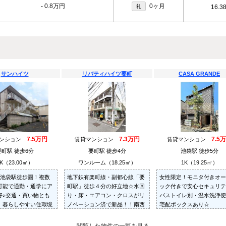
-
0.8万円
0ヶ月
礼
16.3
サンハイツ
リバティハイツ要町
CASA GRANDE
7.5万円
7.3万円
7.5
マンション
賃貸マンション
賃貸マンション
要町駅 徒歩6分
要町駅 徒歩4分
池袋駅 徒歩5分
K（23.00㎡）
ワンルーム（18.25㎡）
1K（19.25㎡）
♪池袋駅徒歩圏！複数
地下鉄有楽町線・副都心線「要
女性限定！モニタ付きオー
可能で通勤・通学にア
町駅」徒歩４分の好立地☆水回
ック付きで安心セキュリテ
好♪交通・買い物とも
り・床・エアコン・クロスがリ
バストイレ別・温水洗浄便
、暮らしやすい住環境
ノベーション済で新品！！南西
宅配ボックスあり☆
す。閑静な住宅街☆バ
角部屋・採光面南側で日当たり
別☆室内洗濯機置場☆
良好です☆うれしいミニ冷蔵庫