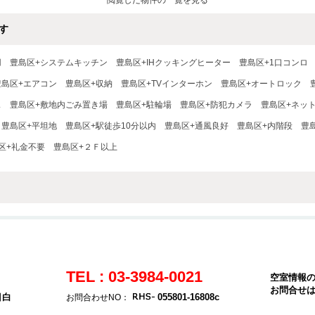
閲覧した物件の一覧を見る
付☆
す
用
豊島区+システムキッチン
豊島区+IHクッキングヒーター
豊島区+1口コンロ
豊島区+エアコン
豊島区+収納
豊島区+TVインターホン
豊島区+オートロック
ス
豊島区+敷地内ごみ置き場
豊島区+駐輪場
豊島区+防犯カメラ
豊島区+ネッ
豊島区+平坦地
豊島区+駅徒歩10分以内
豊島区+通風良好
豊島区+内階段
豊
区+礼金不要
豊島区+２Ｆ以上
TEL : 03-3984-0021
空室情報
お問合せ
目白
055801-16808c
お問合わせNO：