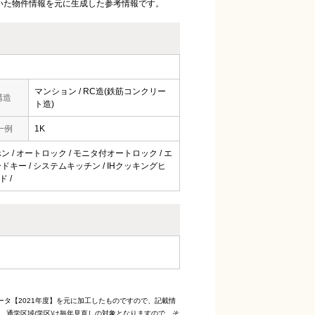
いた物件情報を元に生成した参考情報です。
マンション / RC造(鉄筋コンクリー
構造
ト造)
一例
1K
ホン / オートロック / モニタ付オートロック / エ
ードキー / システムキッチン / IHクッキングヒ
ド /
ータ【2021年度】を元に加工したものですので、記載情
、通学区域(学区)は毎年見直しの対象となりますので、そ