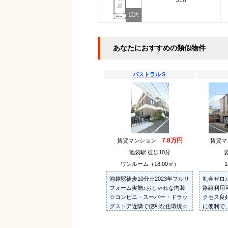
518
あなたにおすすめの類似物件
パストラルＳ
7.8万円
賃貸マンション
賃貸
池袋駅 徒歩10分
ワンルーム（18.00㎡）
1
池袋駅徒歩10分☆2023年フルリ
礼金ゼロ
フォーム実施♪おしゃれな内装
路線利用
☆コンビニ・スーパー・ドラッ
クセス良
グストア近隣で便利な住環境☆
に便利で
が魅力で
ストイレ