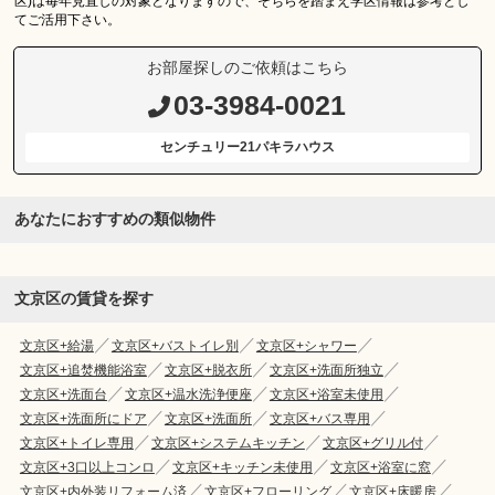
区)は毎年見直しの対象となりますので、そちらを踏まえ学区情報は参考とし
てご活用下さい。
お部屋探しのご依頼はこちら
03-3984-0021
センチュリー21パキラハウス
あなたにおすすめの類似物件
文京区の賃貸を探す
文京区+給湯
文京区+バストイレ別
文京区+シャワー
文京区+追焚機能浴室
文京区+脱衣所
文京区+洗面所独立
文京区+洗面台
文京区+温水洗浄便座
文京区+浴室未使用
文京区+洗面所にドア
文京区+洗面所
文京区+バス専用
文京区+トイレ専用
文京区+システムキッチン
文京区+グリル付
文京区+3口以上コンロ
文京区+キッチン未使用
文京区+浴室に窓
文京区+内外装リフォーム済
文京区+フローリング
文京区+床暖房