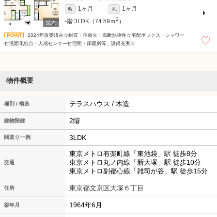
1ヶ月
1ヶ月
敷
礼
2
-階
3LDK（74.59ｍ
）
2024年改築済み☆耐震・準耐火・高断熱物件☆宅配ボックス・シャワー
付洗面化粧台・人感センサー付照明・床暖房等、設備充実☆
物件概要
テラスハウス / 木造
種別 / 構造
2階
建物階建
3LDK
間取り一例
東京メトロ有楽町線「東池袋」駅 徒歩8分
東京メトロ丸ノ内線「新大塚」駅 徒歩10分
交通
東京メトロ副都心線「雑司が谷」駅 徒歩15分
東京都文京区大塚６丁目
住所
1964年6月
築年月