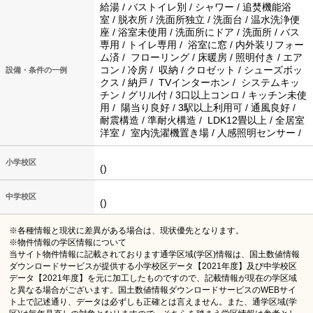
給湯 / バストイレ別 / シャワー / 追焚機能浴
室 / 脱衣所 / 洗面所独立 / 洗面台 / 温水洗浄便
座 / 浴室未使用 / 洗面所にドア / 洗面所 / バス
専用 / トイレ専用 / 浴室に窓 / 内外装リフォー
ム済 / フローリング / 床暖房 / 照明付き / エア
コン / 冷房 / 収納 / クロゼット / シューズボッ
設備・条件の一例
クス / 納戸 / TVインターホン / システムキッ
チン / グリル付 / 3口以上コンロ / キッチン未使
用 / 陽当り良好 / 3駅以上利用可 / 通風良好 /
耐震構造 / 準耐火構造 / LDK12畳以上 / 全居室
洋室 / 室内洗濯機置き場 / 人感照明センサー /
小学校区
()
中学校区
()
※各種情報と現状に差異がある場合は、現状優先となります。
※物件情報の学区情報について
当サイト物件情報に記載されております通学区域(学区)情報は、国土数値情報
ダウンロードサービスが提供する小学校区データ【2021年度】及び中学校区
データ【2021年度】を元に加工したものですので、記載情報が現在の学区域
と異なる場合がございます。国土数値情報ダウンロードサービスのWEBサイ
ト上で記述通り、データは必ずしも正確とは言えません。また、通学区域(学