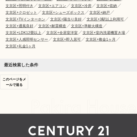
文京区+照明付き
文京区+エアコン
文京区+冷房
文京区+収納
文京区+クロゼット
文京区+シューズボックス
文京区+納戸
文京区+TVインターホン
文京区+陽当り良好
文京区+3駅以上利用可
文京区+通風良好
文京区+耐震構造
文京区+準耐火構造
文京区+LDK12畳以上
文京区+全居室洋室
文京区+室内洗濯機置き場
文京区+人感照明センサー
文京区+即入居可
文京区+敷金1ヶ月
文京区+礼金1ヶ月
最近検索した条件
このページをメ
ールで送る