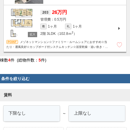
26万円
203
0.5万円
1ヶ月
1ヶ月
敷
礼
2
2階
3LDK（102.8ｍ
）
メゾネットマンション☆ファミリー・ルームシェアにおすすめ☆当
たり・通風良好☆カップボード付システムキッチン☆浴室乾燥・追い炊き・各
階にトイレなど設備充実です☆TV付インターホンで安心☆収納たっぷり☆
棟数
4
件 (総物件数：
5
件)
条件を絞り込む
賃料
～