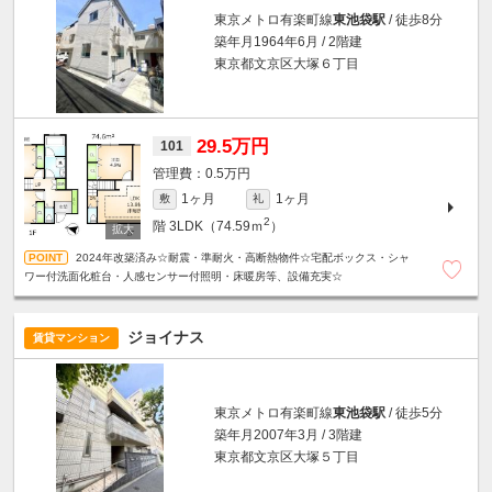
東京メトロ有楽町線
東池袋駅
/ 徒歩8分
築年月1964年6月 / 2階建
東京都文京区大塚６丁目
29.5万円
101
0.5万円
1ヶ月
1ヶ月
敷
礼
2
階
3LDK（74.59ｍ
）
2024年改築済み☆耐震・準耐火・高断熱物件☆宅配ボックス・シャ
ワー付洗面化粧台・人感センサー付照明・床暖房等、設備充実☆
ジョイナス
賃貸マンション
東京メトロ有楽町線
東池袋駅
/ 徒歩5分
築年月2007年3月 / 3階建
東京都文京区大塚５丁目