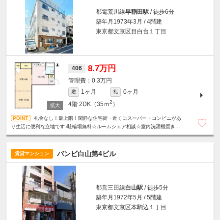
都電荒川線
早稲田駅
/ 徒歩6分
築年月1973年3月 / 4階建
東京都文京区目白台１丁目
8.7万円
406
0.3万円
1ヶ月
0ヶ月
敷
礼
2
4階
2DK（35ｍ
）
礼金なし！最上階！閑静な住宅街・近くにスーパー・コンビニがあ
り生活に便利な立地です♪駐輪場無料☆ルームシェア相談☆室内洗濯機置き場☆
エアコンあり☆
バンビ白山第4ビル
賃貸マンション
都営三田線
白山駅
/ 徒歩5分
築年月1972年5月 / 5階建
東京都文京区本駒込１丁目