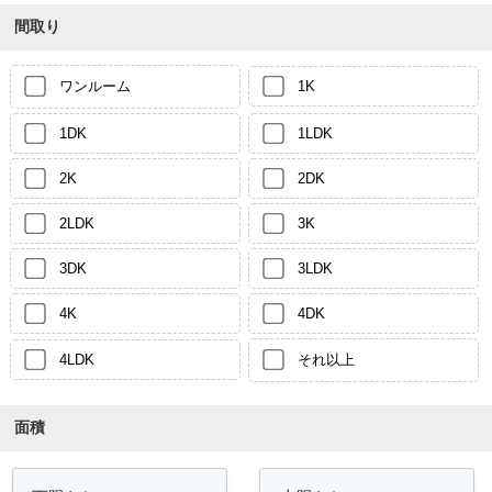
間取り
ワンルーム
1K
1DK
1LDK
2K
2DK
2LDK
3K
3DK
3LDK
4K
4DK
4LDK
それ以上
面積