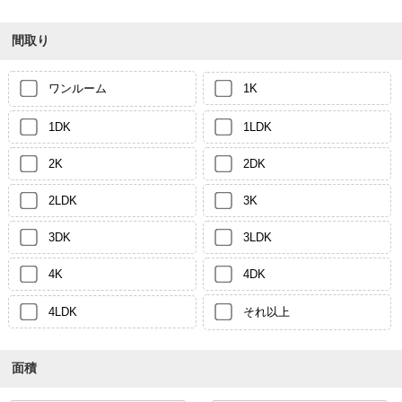
間取り
ワンルーム
1K
1DK
1LDK
2K
2DK
2LDK
3K
3DK
3LDK
4K
4DK
4LDK
それ以上
面積