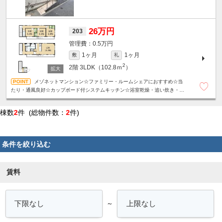
26万円
203
0.5万円
1ヶ月
1ヶ月
敷
礼
2
2階
3LDK（102.8ｍ
）
メゾネットマンション☆ファミリー・ルームシェアにおすすめ☆当
たり・通風良好☆カップボード付システムキッチン☆浴室乾燥・追い炊き・各
階にトイレなど設備充実です☆TV付インターホンで安心☆収納たっぷり☆
棟数
2
件 (総物件数：
2
件)
条件を絞り込む
賃料
～