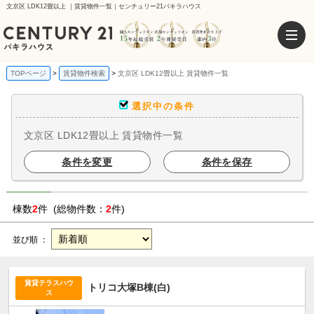
文京区 LDK12畳以上 ｜賃貸物件一覧｜センチュリー21パキラハウス
TOPページ
賃貸物件検索
文京区 LDK12畳以上 賃貸物件一覧
選択中の条件
文京区 LDK12畳以上 賃貸物件一覧
条件を変更
条件を保存
棟数
2
件 (総物件数：
2
件)
並び順 ：
賃貸テラスハウ
トリコ大塚B棟(白)
ス