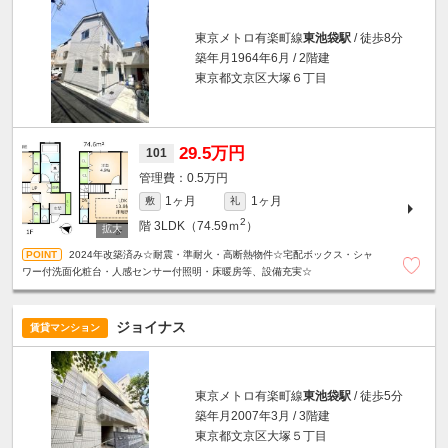
東京メトロ有楽町線
東池袋駅
/ 徒歩8分
築年月1964年6月 / 2階建
東京都文京区大塚６丁目
29.5万円
101
0.5万円
1ヶ月
1ヶ月
敷
礼
2
階
3LDK（74.59ｍ
）
2024年改築済み☆耐震・準耐火・高断熱物件☆宅配ボックス・シャ
ワー付洗面化粧台・人感センサー付照明・床暖房等、設備充実☆
ジョイナス
賃貸マンション
東京メトロ有楽町線
東池袋駅
/ 徒歩5分
築年月2007年3月 / 3階建
東京都文京区大塚５丁目