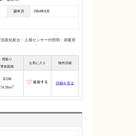
築年月
1964年6月
付洗面化粧台・人感センサー付照明・床暖房
間取り
お気に入り
物件詳細
専有面積
3LDK
詳細を見る
2
74.59ｍ