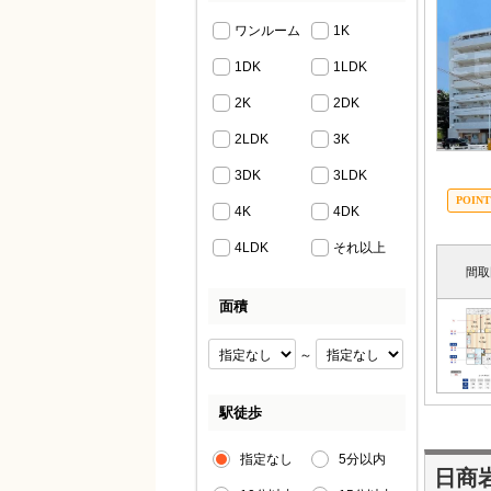
ワンルーム
1K
1DK
1LDK
2K
2DK
2LDK
3K
3DK
3LDK
4K
4DK
4LDK
それ以上
間取
面積
～
駅徒歩
指定なし
5分以内
日商