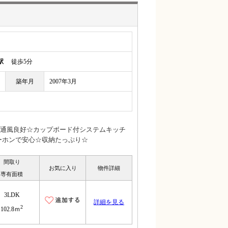
駅
徒歩5分
築年月
2007年3月
通風良好☆カップボード付システムキッチ
ーホンで安心☆収納たっぷり☆
間取り
お気に入り
物件詳細
専有面積
3LDK
詳細を見る
2
102.8ｍ