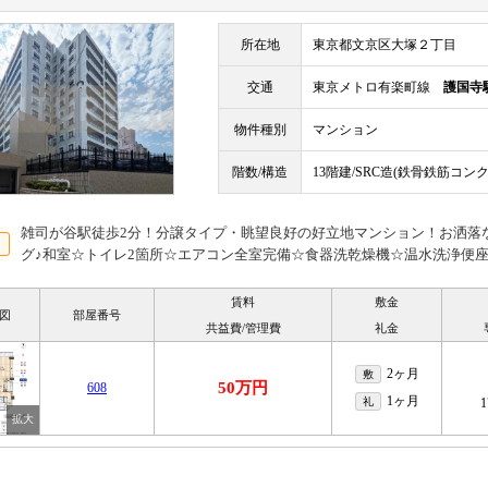
所在地
東京都文京区大塚２丁目
交通
東京メトロ有楽町線
護国寺
物件種別
マンション
階数/構造
13階建/SRC造(鉄骨鉄筋コン
雑司が谷駅徒歩2分！分譲タイプ・眺望良好の好立地マンション！お洒落
グ♪和室☆トイレ2箇所☆エアコン全室完備☆食器洗乾燥機☆温水洗浄便
賃料
敷金
図
部屋番号
共益費/管理費
礼金
2ヶ月
敷
50万円
608
1ヶ月
礼
1