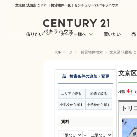
文京区 洗面所にドア ｜賃貸物件一覧｜センチュリー21パキラハウス
借りたい
オーナー様へ
買いたい
売
TOPページ
賃貸物件検索
文京区 洗面所に
文京区
検索条件の追加・変更
4
棟数
件 
エリアで絞る
沿線で絞る
小学校から探す
中学校から探す
トリコ
賃料
～