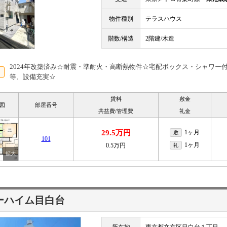
物件種別
テラスハウス
階数/構造
2階建/木造
2024年改築済み☆耐震・準耐火・高断熱物件☆宅配ボックス・シャワー
等、設備充実☆
賃料
敷金
図
部屋番号
共益費/管理費
礼金
29.5万円
1ヶ月
敷
101
1ヶ月
0.5万円
礼
ーハイム目白台