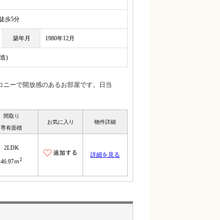
歩5分
築年月
1980年12月
造)
コニーで開放感のあるお部屋です。日当
間取り
お気に入り
物件詳細
専有面積
2LDK
詳細を見る
2
46.97ｍ