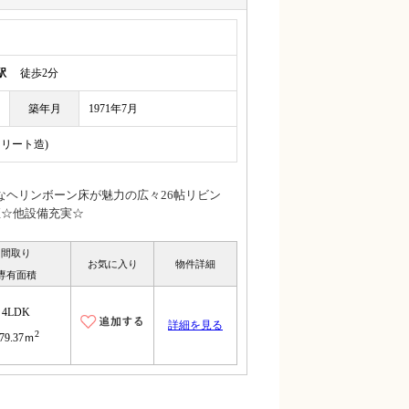
駅
徒歩2分
築年月
1971年7月
クリート造)
なヘリンボーン床が魅力の広々26帖リビン
座☆他設備充実☆
間取り
お気に入り
物件詳細
専有面積
4LDK
詳細を見る
2
79.37ｍ