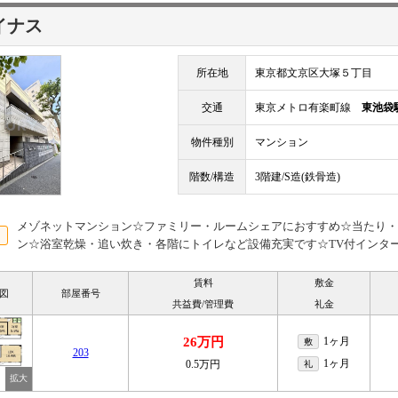
イナス
所在地
東京都文京区大塚５丁目
交通
東京メトロ有楽町線
東池袋
物件種別
マンション
階数/構造
3階建/S造(鉄骨造)
メゾネットマンション☆ファミリー・ルームシェアにおすすめ☆当たり・
ン☆浴室乾燥・追い炊き・各階にトイレなど設備充実です☆TV付インタ
賃料
敷金
図
部屋番号
共益費/管理費
礼金
26万円
1ヶ月
敷
203
1ヶ月
0.5万円
礼