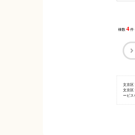
4
棟数
件
文京区
文京区
ービス