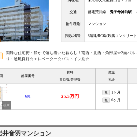
所在地
東京都文京区目白台１丁目
交通
都電荒川線
鬼子母神前駅
徒
物件種別
マンション
階数/構造
8階建/RC造(鉄筋コンクリート
閑静な住宅街・静かで落ち着いた暮らし！南西・北西・角部屋☆2面バル
り・通風良好☆エレベーター☆バストイレ別☆
賃料
敷金
図
部屋番号
共益費/管理費
礼金
1ヶ月
敷
25.5万円
601
0ヶ月
礼
岩井音羽マンション