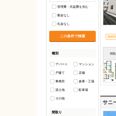
管理費・共益費を含む
敷金なし
礼金なし
種別
間取
アパート
マンション
戸建て
店舗
事務所
倉庫・工場
貸土地
駐車場
その他
サニ
間取り