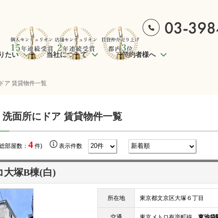
りたい
当社について
ご契約者様へ
ドア 賃貸物件一覧
 洗面所にドア 賃貸物件一覧
4
(総部屋数：
件)
表示件数
大塚B棟(白)
所在地
東京都文京区大塚６丁目
交通
東京メトロ有楽町線
東池袋