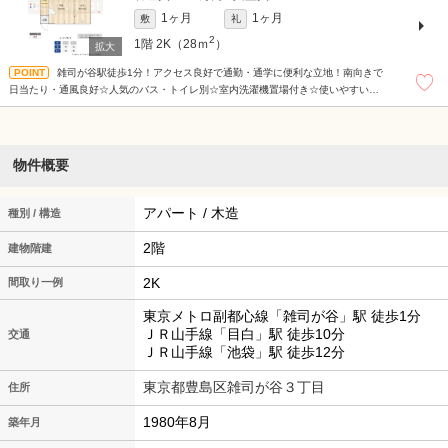
1ヶ月
1ヶ月
敷
礼
2
1階
2K（28ｍ
）
雑司が谷駅徒歩1分！アクセス良好で通勤・通学に便利な立地！南向きで
日当たり・通風良好☆人気のバス・トイレ別☆室内洗濯機置場付き☆使いやすい間
取りも魅力です♪※定期借家契約2年（再契約可）
物件概要
アパート / 木造
種別 / 構造
2階
建物階建
2K
間取り一例
東京メトロ副都心線「雑司が谷」駅 徒歩1分
ＪＲ山手線「目白」駅 徒歩10分
交通
ＪＲ山手線「池袋」駅 徒歩12分
東京都豊島区雑司が谷３丁目
住所
1980年8月
築年月