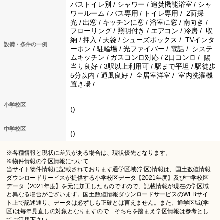
バストイレ別 / シャワー / 追焚機能浴室 / シャ
ワールーム / バス専用 / トイレ専用 / 2面採
光 / 出窓 / キッチンに窓 / 浴室に窓 / 南向き /
フローリング / 照明付き / エアコン / 冷房 / 収
納 / 押入 / 天袋 / シューズボックス / TVインタ
設備・条件の一例
ーホン / 駐輪場 / 光ファイバー / 電話 / システ
ムキッチン / ガスコンロ対応 / 2口コンロ / 陽
当り良好 / 3駅以上利用可 / 駅まで平坦 / 駅徒歩
5分以内 / 通風良好 / 全居室洋室 / 室内洗濯機
置き場 /
小学校区
()
中学校区
()
※各種情報と現状に差異がある場合は、現状優先となります。
※物件情報の学区情報について
当サイト物件情報に記載されております通学区域(学区)情報は、国土数値情報
ダウンロードサービスが提供する小学校区データ【2021年度】及び中学校区
データ【2021年度】を元に加工したものですので、記載情報が現在の学区域
と異なる場合がございます。国土数値情報ダウンロードサービスのWEBサイ
ト上で記述通り、データは必ずしも正確とは言えません。また、通学区域(学
区)は毎年見直しの対象となりますので、そちらを踏まえ学区情報は参考とし
てご活用下さい。