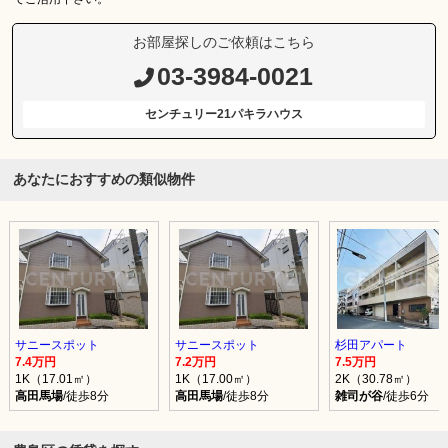
お部屋探しのご依頼はこちら
03-3984-0021
センチュリー21パキラハウス
あなたにおすすめの類似物件
サニースポット
サニースポット
杉田アパート
7.4万円
7.2万円
7.5万円
1K（17.01㎡）
1K（17.00㎡）
2K（30.78㎡）
高田馬場
/徒歩8分
高田馬場
/徒歩8分
雑司が谷
/徒歩6分