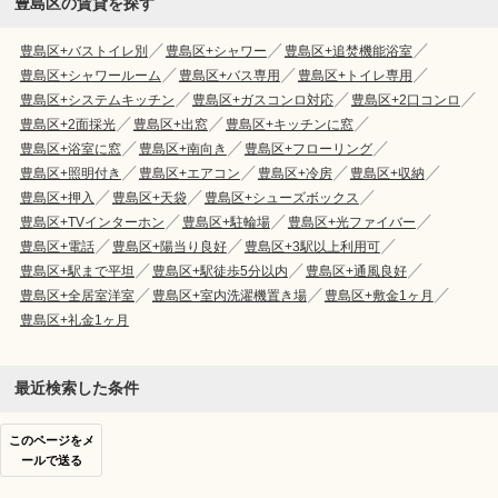
豊島区の賃貸を探す
豊島区+バストイレ別
豊島区+シャワー
豊島区+追焚機能浴室
豊島区+シャワールーム
豊島区+バス専用
豊島区+トイレ専用
豊島区+システムキッチン
豊島区+ガスコンロ対応
豊島区+2口コンロ
豊島区+2面採光
豊島区+出窓
豊島区+キッチンに窓
豊島区+浴室に窓
豊島区+南向き
豊島区+フローリング
豊島区+照明付き
豊島区+エアコン
豊島区+冷房
豊島区+収納
豊島区+押入
豊島区+天袋
豊島区+シューズボックス
豊島区+TVインターホン
豊島区+駐輪場
豊島区+光ファイバー
豊島区+電話
豊島区+陽当り良好
豊島区+3駅以上利用可
豊島区+駅まで平坦
豊島区+駅徒歩5分以内
豊島区+通風良好
豊島区+全居室洋室
豊島区+室内洗濯機置き場
豊島区+敷金1ヶ月
豊島区+礼金1ヶ月
最近検索した条件
このページをメ
ールで送る