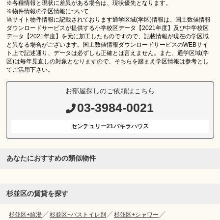
※各種情報と現状に差異がある場合は、現状優先となります。
※物件情報の学区情報について
当サイト物件情報に記載されております通学区域(学区)情報は、国土数値情報
ダウンロードサービスが提供する小学校区データ【2021年度】及び中学校区
データ【2021年度】を元に加工したものですので、記載情報が現在の学区域
と異なる場合がございます。国土数値情報ダウンロードサービスのWEBサイ
ト上で記述通り、データは必ずしも正確とは言えません。また、通学区域(学
区)は毎年見直しの対象となりますので、そちらを踏まえ学区情報は参考とし
てご活用下さい。
お部屋探しのご依頼はこちら
03-3984-0021
センチュリー21パキラハウス
あなたにおすすめの類似物件
杉並区の賃貸を探す
杉並区+給湯
杉並区+バストイレ別
杉並区+シャワー