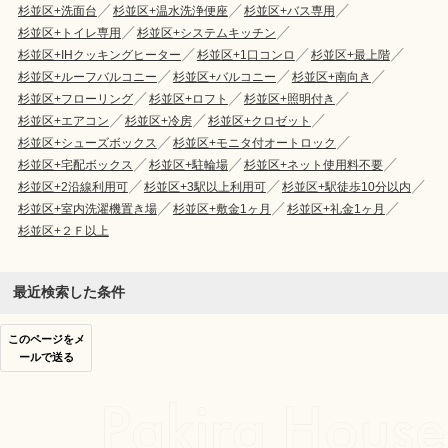
杉並区+洗面台
杉並区+温水洗浄便座
杉並区+バス専用
杉並区+トイレ専用
杉並区+システムキッチン
杉並区+IHクッキングヒーター
杉並区+1口コンロ
杉並区+最上階
杉並区+ルーフバルコニー
杉並区+バルコニー
杉並区+南向き
杉並区+フローリング
杉並区+ロフト
杉並区+照明付き
杉並区+エアコン
杉並区+冷房
杉並区+クロゼット
杉並区+シューズボックス
杉並区+モニタ付オートロック
杉並区+宅配ボックス
杉並区+駐輪場
杉並区+ネット使用料不要
杉並区+2沿線利用可
杉並区+3駅以上利用可
杉並区+駅徒歩10分以内
杉並区+室内洗濯機置き場
杉並区+敷金1ヶ月
杉並区+礼金1ヶ月
杉並区+２Ｆ以上
最近検索した条件
このページをメ
ールで送る