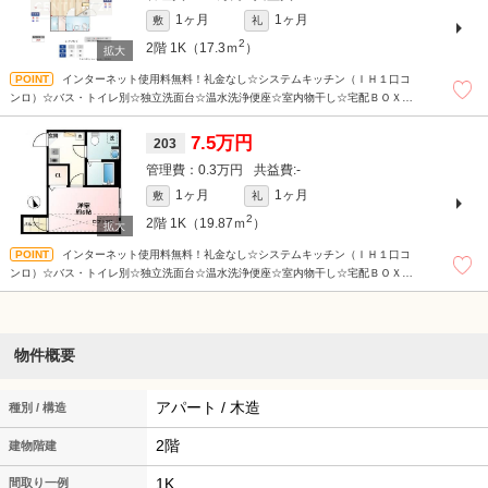
1ヶ月
1ヶ月
敷
礼
2
2階
1K（17.3ｍ
）
インターネット使用料無料！礼金なし☆システムキッチン（ＩＨ１口コ
ンロ）☆バス・トイレ別☆独立洗面台☆温水洗浄便座☆室内物干し☆宅配ＢＯＸ☆コ
ンビニ・スーパー近くで便利☆
7.5万円
203
0.3万円
-
1ヶ月
1ヶ月
敷
礼
2
2階
1K（19.87ｍ
）
インターネット使用料無料！礼金なし☆システムキッチン（ＩＨ１口コ
ンロ）☆バス・トイレ別☆独立洗面台☆温水洗浄便座☆室内物干し☆宅配ＢＯＸ☆コ
ンビニ・スーパー近くで便利☆
物件概要
アパート / 木造
種別 / 構造
2階
建物階建
1K
間取り一例