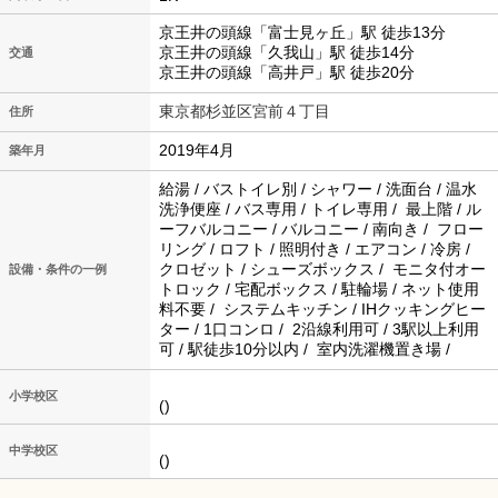
京王井の頭線「富士見ヶ丘」駅 徒歩13分
京王井の頭線「久我山」駅 徒歩14分
交通
京王井の頭線「高井戸」駅 徒歩20分
東京都杉並区宮前４丁目
住所
2019年4月
築年月
給湯 / バストイレ別 / シャワー / 洗面台 / 温水
洗浄便座 / バス専用 / トイレ専用 / 最上階 / ル
ーフバルコニー / バルコニー / 南向き / フロー
リング / ロフト / 照明付き / エアコン / 冷房 /
クロゼット / シューズボックス / モニタ付オー
設備・条件の一例
トロック / 宅配ボックス / 駐輪場 / ネット使用
料不要 / システムキッチン / IHクッキングヒー
ター / 1口コンロ / 2沿線利用可 / 3駅以上利用
可 / 駅徒歩10分以内 / 室内洗濯機置き場 /
小学校区
()
中学校区
()