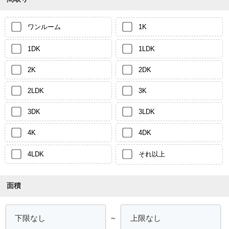
ワンルーム
1K
1DK
1LDK
2K
2DK
2LDK
3K
3DK
3LDK
4K
4DK
4LDK
それ以上
面積
～