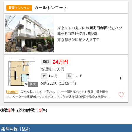
カールトンコート
賃貸マンション
東京メトロ丸ノ内線
新高円寺駅
/ 徒歩5分
築年月1974年7月 / 5階建
東京都杉並区堀ノ内３丁目
24万円
501
1万円
1ヶ月
1ヶ月
敷
礼
2
5階
2LDK（51.09ｍ
）
広々22帖のLDK！2面バルコニーで開放感のあるお部屋！最上階☆
エレベーター☆宅配ボックス☆バストイレ別☆温水洗浄便座☆追炊き機能☆独
立洗面台☆サンルームあり☆
棟数
2
件 (総物件数：
3
件)
条件を絞り込む