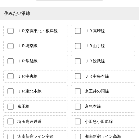
住みたい沿線
ＪＲ京浜東北・根岸線
ＪＲ高崎線
ＪＲ埼京線
ＪＲ山手線
ＪＲ常磐線
ＪＲ総武線
ＪＲ中央線
ＪＲ中央本線
ＪＲ東北本線
京王井の頭線
京王線
京急本線
埼玉高速鉄道
小田急小田原線
湘南新宿ライン宇須
湘南新宿ライン高海