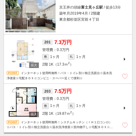
京王井の頭線
富士見ヶ丘駅
/ 徒歩13分
築年月2019年4月 / 2階建
東京都杉並区宮前４丁目
7.3万円
201
0.3万円
1ヶ月
1ヶ月
敷
礼
2
2階
1K（17.3ｍ
）
インターネット使用料無料！バス・トイレ別☆独立洗面台☆温水洗
浄便座☆宅配ＢＯＸ☆コンビニ・スーパー近くで便利☆
7.5万円
203
0.3万円
1ヶ月
1ヶ月
敷
礼
2
2階
1K（19.87ｍ
）
インターネット使用料無料！システムキッチン（ＩＨ１口コンロ）
☆バス・トイレ別☆独立洗面台☆温水洗浄便座☆室内物干し☆宅配ＢＯＸ☆コ
ンビニ・スーパー近くで便利☆