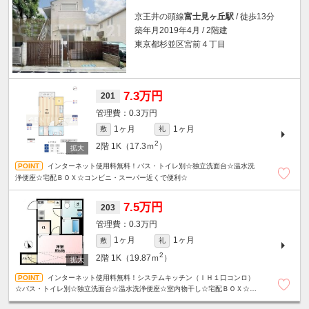
京王井の頭線
富士見ヶ丘駅
/ 徒歩13分
築年月2019年4月 / 2階建
東京都杉並区宮前４丁目
7.3万円
201
0.3万円
1ヶ月
1ヶ月
敷
礼
2
2階
1K（17.3ｍ
）
インターネット使用料無料！バス・トイレ別☆独立洗面台☆温水洗
浄便座☆宅配ＢＯＸ☆コンビニ・スーパー近くで便利☆
7.5万円
203
0.3万円
1ヶ月
1ヶ月
敷
礼
2
2階
1K（19.87ｍ
）
インターネット使用料無料！システムキッチン（ＩＨ１口コンロ）
☆バス・トイレ別☆独立洗面台☆温水洗浄便座☆室内物干し☆宅配ＢＯＸ☆コ
ンビニ・スーパー近くで便利☆