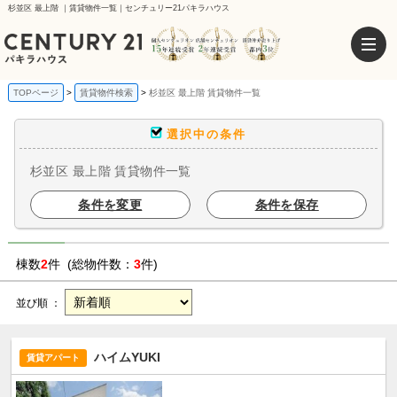
杉並区 最上階 ｜賃貸物件一覧｜センチュリー21パキラハウス
TOPページ
賃貸物件検索
杉並区 最上階 賃貸物件一覧
選択中の条件
杉並区 最上階 賃貸物件一覧
条件を変更
条件を保存
棟数
2
件 (総物件数：
3
件)
並び順 ：
ハイムYUKI
賃貸アパート