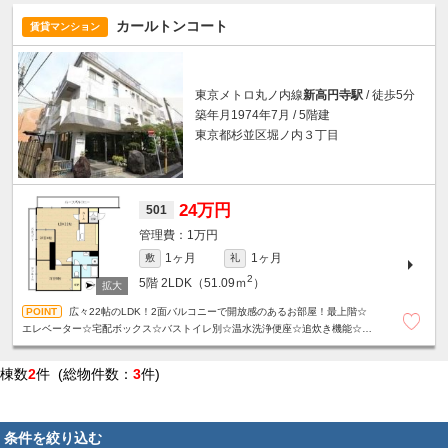
カールトンコート
賃貸マンション
東京メトロ丸ノ内線
新高円寺駅
/ 徒歩5分
築年月1974年7月 / 5階建
東京都杉並区堀ノ内３丁目
24万円
501
1万円
1ヶ月
1ヶ月
敷
礼
2
5階
2LDK（51.09ｍ
）
広々22帖のLDK！2面バルコニーで開放感のあるお部屋！最上階☆
エレベーター☆宅配ボックス☆バストイレ別☆温水洗浄便座☆追炊き機能☆独
立洗面台☆サンルームあり☆
棟数
2
件 (総物件数：
3
件)
条件を絞り込む