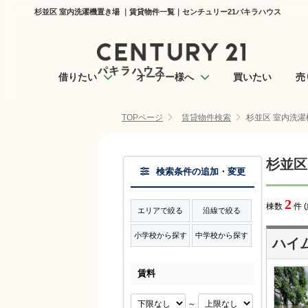
杉並区 室内洗濯機置き場 ｜賃貸物件一覧｜センチュリー21パキラハウス
借りたい
オーナー様へ
買いたい
売
TOPページ
賃貸物件検索
杉並区 室内洗濯
杉並区
検索条件の追加・変更
2
棟数
件 
エリアで絞る
沿線で絞る
小学校から探す
中学校から探す
ハイム
賃料
～