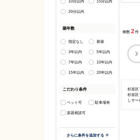
10分以内
15分以内
20分以内
築年数
2
棟数
件
指定なし
新築
3年以内
5年以内
7年以内
10年以内
15年以内
20年以内
こだわり条件
杉並区
杉並区
しサー
ペット可
駐車場有
楽器相談可
さらに条件を追加する