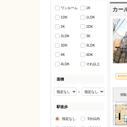
ワンルーム
1K
カー
1DK
1LDK
2K
2DK
2LDK
3K
3DK
3LDK
4K
4DK
4LDK
それ以上
面積
～
間取
駅徒歩
指定なし
5分以内