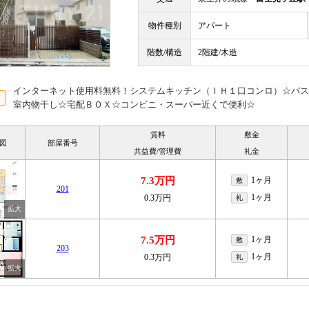
物件種別
アパート
階数/構造
2階建/木造
インターネット使用料無料！システムキッチン（ＩＨ１口コンロ）☆バス
室内物干し☆宅配ＢＯＸ☆コンビニ・スーパー近くで便利☆
賃料
敷金
図
部屋番号
共益費/管理費
礼金
7.3万円
1ヶ月
敷
201
1ヶ月
0.3万円
礼
7.5万円
1ヶ月
敷
203
1ヶ月
0.3万円
礼