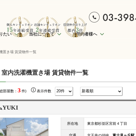
りたい
当社について
ご契約者様へ
機置き場 賃貸物件一覧
 室内洗濯機置き場 賃貸物件一覧
3
(総部屋数：
件)
表示件数
YUKI
所在地
東京都杉並区宮前４丁目
交通
京王井の頭線
富士見ヶ丘駅