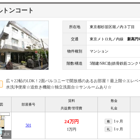
ルトンコート
所在地
東京都杉並区堀ノ内３丁目
交通
東京メトロ丸ノ内線
新高円
物件種別
マンション
階数/構造
5階建/SRC造(鉄骨鉄筋コンク
広々22帖のLDK！2面バルコニーで開放感のあるお部屋！最上階☆エレ
水洗浄便座☆追炊き機能☆独立洗面台☆サンルームあり☆
賃料
敷金
図
部屋番号
共益費/管理費
礼金
24万円
1ヶ月
敷
501
1ヶ月
1万円
礼