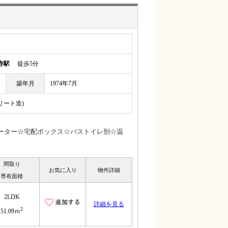
寺駅
徒歩5分
築年月
1974年7月
リート造)
ベーター☆宅配ボックス☆バストイレ別☆温
間取り
お気に入り
物件詳細
専有面積
2LDK
詳細を見る
2
51.09ｍ