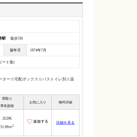
寺駅
徒歩5分
築年月
1974年7月
リート造)
ベーター☆宅配ボックス☆バストイレ別☆温
間取り
お気に入り
物件詳細
専有面積
2LDK
詳細を見る
2
51.09ｍ