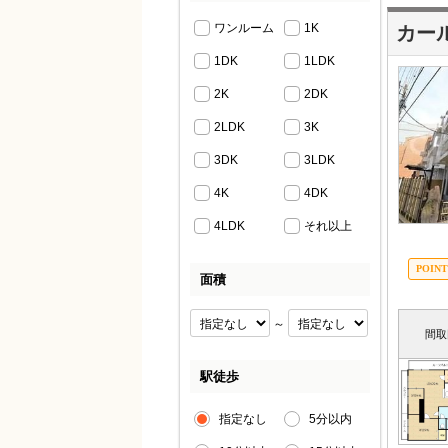
ワンルーム
1K
カー
1DK
1LDK
2K
2DK
2LDK
3K
3DK
3LDK
4K
4DK
4LDK
それ以上
面積
～
間取
駅徒歩
指定なし
5分以内