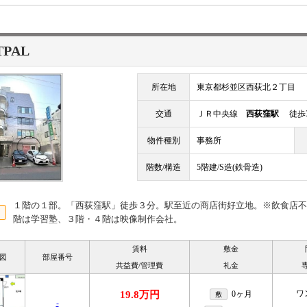
TPAL
所在地
東京都杉並区西荻北２丁目
交通
ＪＲ中央線
西荻窪駅
徒歩
物件種別
事務所
階数/構造
5階建/S造(鉄骨造)
１階の１部。「西荻窪駅」徒歩３分。駅至近の商店街好立地。※飲食店不
階は学習塾、３階・４階は映像制作会社。
賃料
敷金
図
部屋番号
共益費/管理費
礼金
ワ
19.8万円
0ヶ月
敷
-