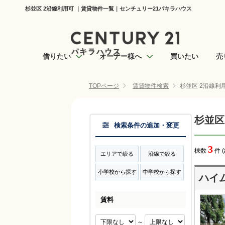
杉並区 2沿線利用可 ｜賃貸物件一覧｜センチュリー21パキラハウス
借りたい
オーナー様へ
買いたい
売
TOPページ
賃貸物件検索
杉並区 2沿線利
杉並区
検索条件の追加・変更
3
棟数
件 
エリアで絞る
沿線で絞る
小学校から探す
中学校から探す
ハイム
賃料
～