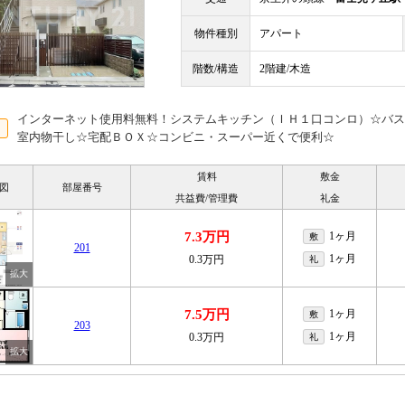
物件種別
アパート
階数/構造
2階建/木造
インターネット使用料無料！システムキッチン（ＩＨ１口コンロ）☆バス
室内物干し☆宅配ＢＯＸ☆コンビニ・スーパー近くで便利☆
賃料
敷金
図
部屋番号
共益費/管理費
礼金
7.3万円
1ヶ月
敷
201
1ヶ月
0.3万円
礼
7.5万円
1ヶ月
敷
203
1ヶ月
0.3万円
礼