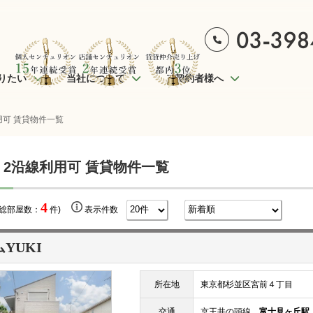
りたい
当社について
ご契約者様へ
用可 賃貸物件一覧
 2沿線利用可 賃貸物件一覧
4
(総部屋数：
件)
表示件数
YUKI
所在地
東京都杉並区宮前４丁目
交通
京王井の頭線
富士見ヶ丘駅