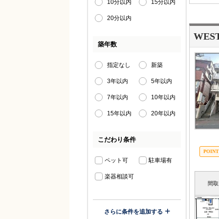
10分以内
15分以内
20分以内
WES
築年数
指定なし
新築
3年以内
5年以内
7年以内
10年以内
15年以内
20年以内
こだわり条件
ペット可
駐車場有
楽器相談可
間取
さらに条件を追加する