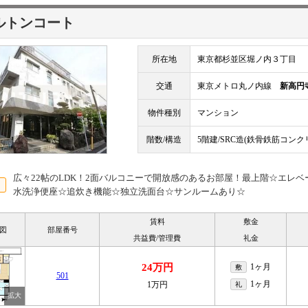
ルトンコート
所在地
東京都杉並区堀ノ内３丁目
交通
東京メトロ丸ノ内線
新高円
物件種別
マンション
階数/構造
5階建/SRC造(鉄骨鉄筋コンク
広々22帖のLDK！2面バルコニーで開放感のあるお部屋！最上階☆エレ
水洗浄便座☆追炊き機能☆独立洗面台☆サンルームあり☆
賃料
敷金
図
部屋番号
共益費/管理費
礼金
24万円
1ヶ月
敷
501
1ヶ月
1万円
礼