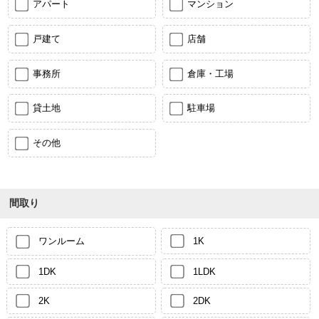
アパート
マンション
戸建て
店舗
事務所
倉庫・工場
貸土地
駐車場
その他
間取り
ワンルーム
1K
1DK
1LDK
2K
2DK