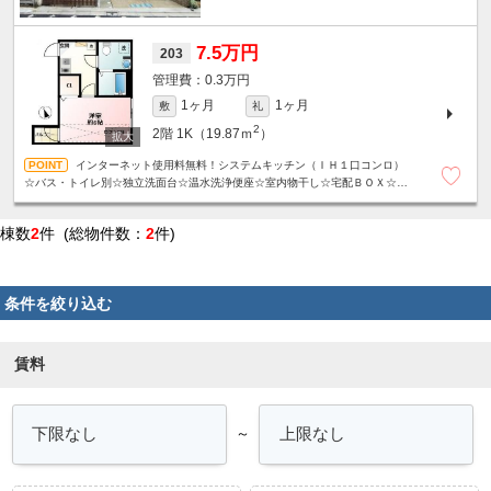
7.5万円
203
0.3万円
1ヶ月
1ヶ月
敷
礼
2
2階
1K（19.87ｍ
）
インターネット使用料無料！システムキッチン（ＩＨ１口コンロ）
☆バス・トイレ別☆独立洗面台☆温水洗浄便座☆室内物干し☆宅配ＢＯＸ☆コ
ンビニ・スーパー近くで便利☆
棟数
2
件 (総物件数：
2
件)
条件を絞り込む
賃料
～