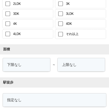
2LDK
3K
3DK
3LDK
4K
4DK
4LDK
それ以上
面積
～
駅徒歩