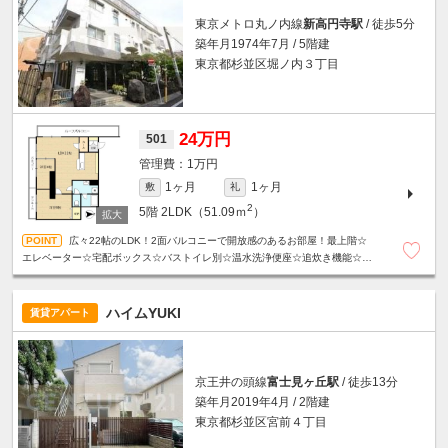
東京メトロ丸ノ内線
新高円寺駅
/ 徒歩5分
築年月1974年7月 / 5階建
東京都杉並区堀ノ内３丁目
24万円
501
1万円
1ヶ月
1ヶ月
敷
礼
2
5階
2LDK（51.09ｍ
）
広々22帖のLDK！2面バルコニーで開放感のあるお部屋！最上階☆
エレベーター☆宅配ボックス☆バストイレ別☆温水洗浄便座☆追炊き機能☆独
立洗面台☆サンルームあり☆
ハイムYUKI
賃貸アパート
京王井の頭線
富士見ヶ丘駅
/ 徒歩13分
築年月2019年4月 / 2階建
東京都杉並区宮前４丁目