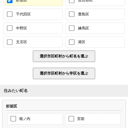
杉並区
世田谷区
千代田区
豊島区
中野区
練馬区
文京区
港区
住みたい町名
杉並区
堀ノ内
宮前