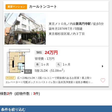
カールトンコート
賃貸マンション
東京メトロ丸ノ内線
新高円寺駅
/ 徒歩5分
築年月1974年7月 / 5階建
東京都杉並区堀ノ内３丁目
24万円
501
1万円
1ヶ月
1ヶ月
敷
礼
2
5階
2LDK（51.09ｍ
）
広々22帖のLDK！2面バルコニーで開放感のあるお部屋！最上階☆
エレベーター☆宅配ボックス☆バストイレ別☆温水洗浄便座☆追炊き機能☆独
立洗面台☆サンルームあり☆
棟数
2
件 (総物件数：
3
件)
条件を絞り込む