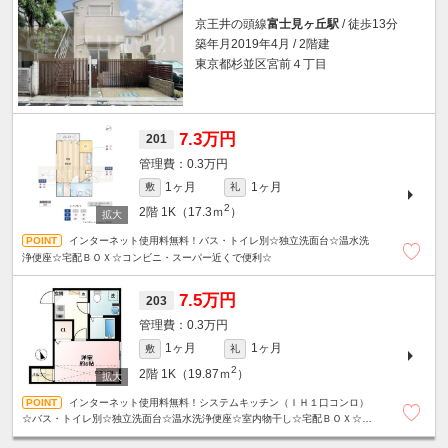
京王井の頭線
富士見ヶ丘駅
/ 徒歩13分
築年月2019年4月 / 2階建
東京都杉並区宮前４丁目
7.3万円
201
0.3万円
1ヶ月
1ヶ月
敷
礼
2
2階
1K（17.3ｍ
）
インターネット使用料無料！バス・トイレ別☆独立洗面台☆温水洗
浄便座☆宅配ＢＯＸ☆コンビニ・スーパー近くで便利☆
7.5万円
203
0.3万円
1ヶ月
1ヶ月
敷
礼
2
2階
1K（19.87ｍ
）
インターネット使用料無料！システムキッチン（ＩＨ１口コンロ）
☆バス・トイレ別☆独立洗面台☆温水洗浄便座☆室内物干し☆宅配ＢＯＸ☆コ
ンビニ・スーパー近くで便利☆