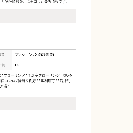
いた物件情報を元に生成した参考情報です。
構造
マンション / S造(鉄骨造)
一例
1K
に窓 / フローリング / 全居室フローリング / 照明付
 1口コンロ / 陽当り良好 / 2駅利用可 / 2沿線利
き場 /