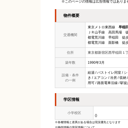
※このページの情報は広告情報ではありま
物件概要
東京メトロ東西線
早稲
ＪＲ山手線 高田馬場 徒
交通機関
都電荒川線 早稲田 徒歩
都電荒川線 面影橋 徒歩
住所
東京都新宿区西早稲田１
築年数
1990年3月
給湯 / バストイレ同室 / シ
設備・条件
き / エアコン / 冷房 / 収
の一例
用可 / 路面電車沿線 / 駅
学区情報
小学校区
()
※各種情報と差異がある場合は現況優先となります
※物件情報の学区情報について