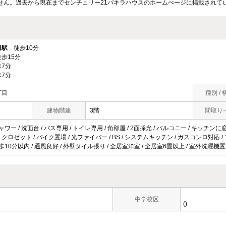
せん。過去から現在までセンチュリー21パキラハウスのホームぺージに掲載されて
田駅
徒歩10分
歩15分
7分
7分
丁目
種別 / 
建物階建
3階
間取り
ャワー / 洗面台 / バス専用 / トイレ専用 / 角部屋 / 2面採光 / バルコニー / キッチン
納 / クロゼット / バイク置場 / 光ファイバー / BS / システムキッチン / ガスコンロ対応 /
徒歩10分以内 / 通風良好 / 外壁タイル張り / 全居室洋室 / 全居室6畳以上 / 室外洗濯機置
中学校区
()