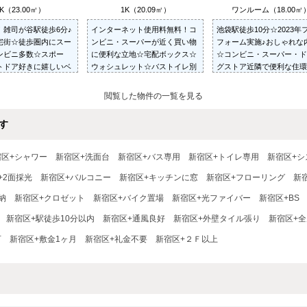
K（23.00㎡）
1K（20.09㎡）
ワンルーム（18.00㎡
！雑司が谷駅徒歩6分♪
インターネット使用料無料！コ
池袋駅徒歩10分☆2023年
宅街☆徒歩圏内にスー
ンビニ・スーパーが近く買い物
フォーム実施♪おしゃれな
ンビニ多数☆スポー
に便利な立地☆宅配ボックス☆
☆コンビニ・スーパー・ド
トドア好きに嬉しいベ
ウォシュレット☆バストイレ別
グストア近隣で便利な住環
納☆室内洗濯機置き場
☆防犯シャッター☆TVモニター
１台無料☆
付きインターホン☆
閲覧した物件の一覧を見る
す
宿区+シャワー
新宿区+洗面台
新宿区+バス専用
新宿区+トイレ専用
新宿区+シ
+2面採光
新宿区+バルコニー
新宿区+キッチンに窓
新宿区+フローリング
新
納
新宿区+クロゼット
新宿区+バイク置場
新宿区+光ファイバー
新宿区+BS
新宿区+駅徒歩10分以内
新宿区+通風良好
新宿区+外壁タイル張り
新宿区+
可
新宿区+敷金1ヶ月
新宿区+礼金不要
新宿区+２Ｆ以上