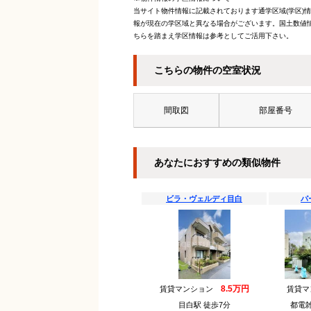
当サイト物件情報に記載されております通学区域(学区)
報が現在の学区域と異なる場合がございます。国土数値情
ちらを踏まえ学区情報は参考としてご活用下さい。
こちらの物件の空室状況
間取図
部屋番号
あなたにおすすめの類似物件
ビラ・ヴェルディ目白
パ
8.5万円
賃貸マンション
賃貸
目白駅 徒歩7分
都電雑