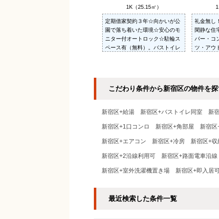
1K（25.15㎡）
1
定期借家契約３年☆向かいが公
礼金無し
園で落ち着いた環境☆安心のモ
閑静な住
ニター付オートロック☆駐輪ス
パー・コ
ペース有（無料）。バストイレ
ツ・アウ
別、独立洗面台（シャンプード
ランダ収
レッサー）、ウォシュレット、
☆駐輪場
室内洗濯機置場、床下収納あり
☆
こだわり条件から新宿区の物件を探
新宿区+給湯
新宿区+バストイレ同室
新
新宿区+1口コンロ
新宿区+角部屋
新宿区
新宿区+エアコン
新宿区+冷房
新宿区+収
新宿区+2沿線利用可
新宿区+路面電車沿線
新宿区+室外洗濯機置き場
新宿区+即入居
最近検索した条件一覧