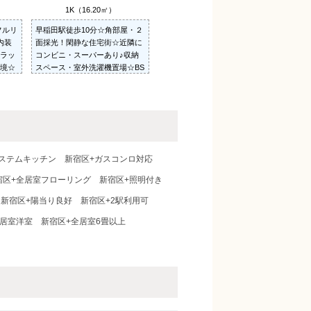
）
1K（16.20㎡）
フルリ
早稲田駅徒歩10分☆角部屋・２
内装
面採光！閑静な住宅街☆近隣に
ラッ
コンビニ・スーパーあり♪収納
境☆
スペース・室外洗濯機置場☆BS
対応☆食器棚・ミニ冷蔵庫付き
☆
ステムキッチン
新宿区+ガスコンロ対応
宿区+全居室フローリング
新宿区+照明付き
新宿区+陽当り良好
新宿区+2駅利用可
全居室洋室
新宿区+全居室6畳以上