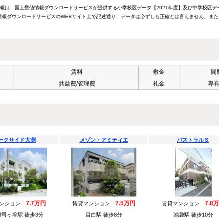
情報は、国土数値情報ダウンロードサービスが提供する小学校区データ【2021年度】及び中学校区デ
報ダウンロードサービスのWEBサイト上で記述通り、データは必ずしも正確とは言えません。また
賃料
敷金
間
共益費/管理費
礼金
専
ークサイド大渕
メゾン・アミティエ
パストラルＳ
7.7万円
7.5万円
7.8
マンション
賃貸マンション
賃貸マンション
司ヶ谷駅 徒歩3分
目白駅 徒歩8分
池袋駅 徒歩10分