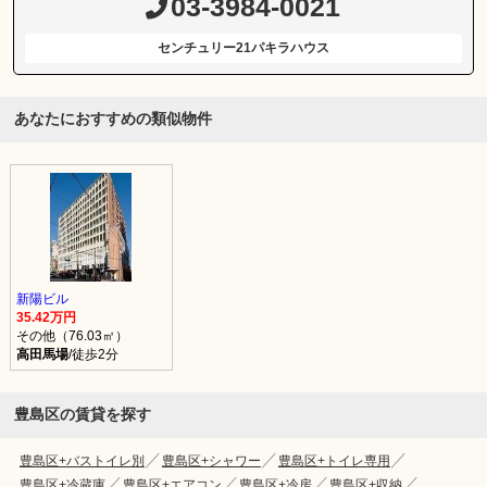
03-3984-0021
センチュリー21パキラハウス
あなたにおすすめの類似物件
新陽ビル
35.42万円
その他（76.03㎡）
高田馬場
/徒歩2分
豊島区の賃貸を探す
豊島区+バストイレ別
豊島区+シャワー
豊島区+トイレ専用
豊島区+冷蔵庫
豊島区+エアコン
豊島区+冷房
豊島区+収納