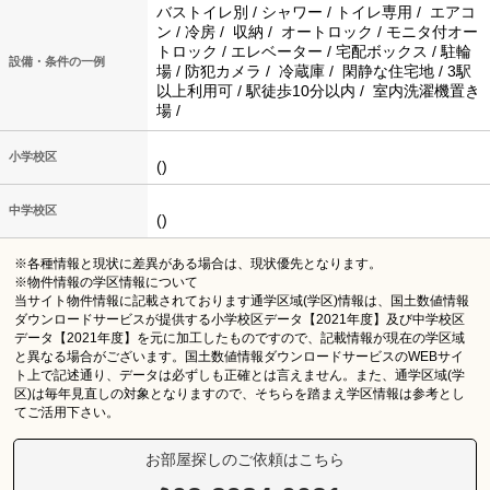
バストイレ別 / シャワー / トイレ専用 / エアコ
ン / 冷房 / 収納 / オートロック / モニタ付オー
トロック / エレベーター / 宅配ボックス / 駐輪
設備・条件の一例
場 / 防犯カメラ / 冷蔵庫 / 閑静な住宅地 / 3駅
以上利用可 / 駅徒歩10分以内 / 室内洗濯機置き
場 /
小学校区
()
中学校区
()
※各種情報と現状に差異がある場合は、現状優先となります。
※物件情報の学区情報について
当サイト物件情報に記載されております通学区域(学区)情報は、国土数値情報
ダウンロードサービスが提供する小学校区データ【2021年度】及び中学校区
データ【2021年度】を元に加工したものですので、記載情報が現在の学区域
と異なる場合がございます。国土数値情報ダウンロードサービスのWEBサイ
ト上で記述通り、データは必ずしも正確とは言えません。また、通学区域(学
区)は毎年見直しの対象となりますので、そちらを踏まえ学区情報は参考とし
てご活用下さい。
お部屋探しのご依頼はこちら