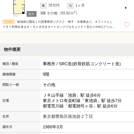
76万円
1ヶ月
敷
礼
2
3階
その他（55.92ｍ
）
南池袋公園近くの貸事務所☆デスク・椅子・冷蔵庫あり。オフィスとし
てすぐ利用出来ます！モニタ付きオートロックでセキュリティ安心☆IH3口グリル付
きシステムキッチン・追炊き付きバス・温水洗浄便座☆
物件概要
事務所 / SRC造(鉄骨鉄筋コンクリート造)
種別 / 構造
9階
建物階建
その他
間取り一例
ＪＲ山手線「池袋」駅 徒歩6分
東京メトロ有楽町線「東池袋」駅 徒歩7分
交通
都電荒川線「都電雑司ヶ谷」駅 徒歩6分
東京都豊島区南池袋２丁目
住所
1980年3月
築年月