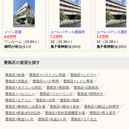
メゾン若葉
ユーレジデンス護国寺
ユーレジデンス護国
6.8万円
7.2万円
7.2万円
ワンルーム（18.84㎡）
1K（16.38㎡）
1K（16.38㎡）
雑司が谷
/徒歩1分
鬼子母神前
/徒歩6分
鬼子母神前
/徒歩6分
豊島区の賃貸を探す
豊島区+給湯
豊島区+バストイレ同室
豊島区+シャワー
豊島区+洗面台
豊島区+バス専用
豊島区+トイレ専用
豊島区+ガスコンロ対応
豊島区+角部屋
豊島区+2面採光
豊島区+バルコニー
豊島区+フローリング
豊島区+照明付き
豊島区+エアコン
豊島区+冷房
豊島区+収納
豊島区+敷地内ごみ置き場
豊島区+陽当り良好
豊島区+3駅以上利用可
豊島区+駅徒歩5分以内
豊島区+室外洗濯機置き場
豊島区+即入居可
豊島区+敷金1ヶ月
豊島区+礼金1ヶ月
豊島区+２Ｆ以上