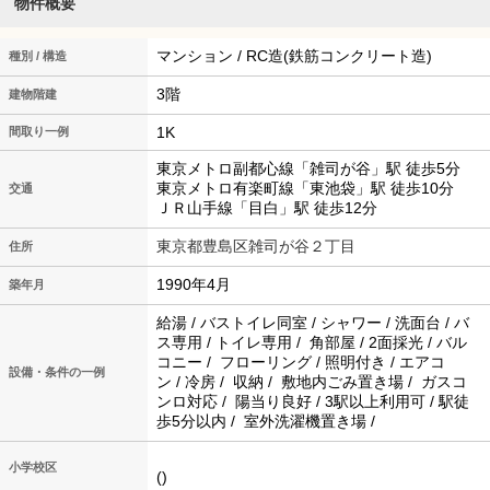
物件概要
マンション / RC造(鉄筋コンクリート造)
種別 / 構造
3階
建物階建
1K
間取り一例
東京メトロ副都心線「雑司が谷」駅 徒歩5分
東京メトロ有楽町線「東池袋」駅 徒歩10分
交通
ＪＲ山手線「目白」駅 徒歩12分
東京都豊島区雑司が谷２丁目
住所
1990年4月
築年月
給湯 / バストイレ同室 / シャワー / 洗面台 / バ
ス専用 / トイレ専用 / 角部屋 / 2面採光 / バル
コニー / フローリング / 照明付き / エアコ
設備・条件の一例
ン / 冷房 / 収納 / 敷地内ごみ置き場 / ガスコ
ンロ対応 / 陽当り良好 / 3駅以上利用可 / 駅徒
歩5分以内 / 室外洗濯機置き場 /
小学校区
()