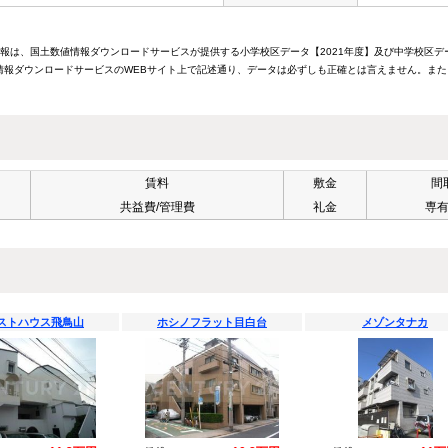
情報は、国土数値情報ダウンロードサービスが提供する小学校区データ【2021年度】及び中学校区デ
報ダウンロードサービスのWEBサイト上で記述通り、データは必ずしも正確とは言えません。また
賃料
敷金
間
共益費/管理費
礼金
専
ストハウス飛鳥山
ホシノフラット目白台
メゾンタナカ