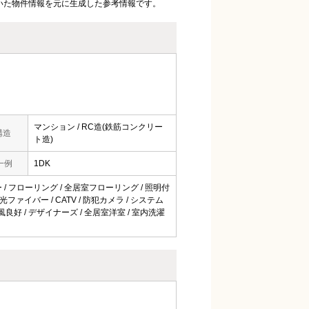
いた物件情報を元に生成した参考情報です。
マンション / RC造(鉄筋コンクリー
構造
ト造)
一例
1DK
ニー / フローリング / 全居室フローリング / 照明付
 光ファイバー / CATV / 防犯カメラ / システム
通風良好 / デザイナーズ / 全居室洋室 / 室内洗濯