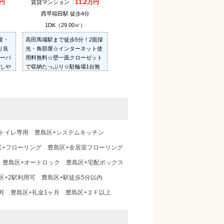
万円
11.2万円
賃貸マンション
西早稲田駅 徒歩4分
1DK（29.00㎡）
屋・
高田馬場駅まで徒歩5分！2面採
り良
光・角部屋☆インターネット使
ーパ
用料無料☆壁一面クローゼット
しや
で収納たっぷり☆駐輪場1台無
☆室
料。モニター付インターホン。
ウォシュレット。
トイレ専用
豊島区+システムキッチン
区+フローリング
豊島区+全居室フローリング
豊島区+オートロック
豊島区+宅配ボックス
区+2駅利用可
豊島区+駅徒歩5分以内
月
豊島区+礼金1ヶ月
豊島区+２Ｆ以上