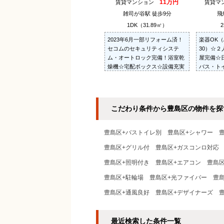
11万円
賃貸マンション
賃貸マ
雑司が谷駅 徒歩9分
飛
1DK（31.89㎡）
2
2023年6月一部リフォーム済！
楽器OK（
セコムのセキュリティシステ
30）☆
ム・オートロック完備！浴室乾
屋完備☆
燥機☆宅配ボックス☆設備充実
バス・ト
☆
き場あり
カメラ☆
こだわり条件から豊島区の物件を探
豊島区+バストイレ別
豊島区+シャワー
豊島区+グリル付
豊島区+ガスコンロ対応
豊島区+照明付き
豊島区+エアコン
豊島区
豊島区+駐輪場
豊島区+光ファイバー
豊島
豊島区+通風良好
豊島区+デザイナーズ
最近検索した条件一覧