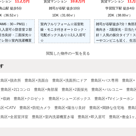
11.2万円
10.8万円
11
ンション
賃貸マンション
賃貸マンション
鳥山駅 徒歩5分
雑司が谷駅 徒歩10分
学習院下駅 徒歩4分
K（36.52㎡）
1DK（31.60㎡）
2DK（38.00㎡）
AM6：30～PM11：
室内フルリフォーム☆浴室乾
雑司が谷駅徒歩7分！角部
２人入居可☆防音室２部
燥・モニタ付きオートロック・
南向き・2面採光・日当た
日当良好・二面採光☆
宅配ボックスあり☆2人入居可
好！人気の振分タイプ！ス
イレ別☆室内洗濯機置
☆
ーやコンビニも近く、生活
☆オートロック・防犯
すい住環境♪バストイレ別
禁煙☆
内洗濯機置場☆
閲覧した物件の一覧を見る
す
豊島区+脱衣所
豊島区+洗面台
豊島区+洗面所にドア
豊島区+バス専用
豊島区+
豊島区+2口コンロ
豊島区+角部屋
豊島区+2面採光
豊島区+バルコニー
豊島
+収納
豊島区+クロゼット
豊島区+シューズボックス
豊島区+TVインターホン
区+CATV
豊島区+防犯カメラ
豊島区+陽当り良好
豊島区+閑静な住宅地
豊島
豊島区+全居室洋室
豊島区+室内洗濯機置き場
豊島区+即入居可
豊島区+敷金1ヶ