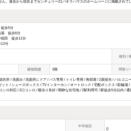
せん。過去から現在までセンチュリー21パキラハウスのホームぺージに掲載されて
徒歩5分
場 徒歩6分
稲田 徒歩12分
12分
種別 / 
建物階建
3階
間取り
脱衣所 / 洗面台 / 洗面所にドア / バス専用 / トイレ専用 / 角部屋 / 2面採光 / バルコ
クロゼット / シューズボックス / TVインターホン / オートロック / 宅配ボックス / 駐輪場 /
コンロ対応 / 2口コンロ / 陽当り良好 / 閑静な住宅地 / 2駅利用可 / 駅徒歩5分以内 / 
中学校区
()