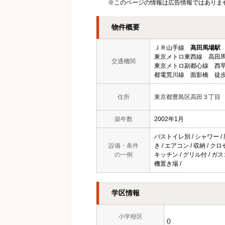
※このページの情報は広告情報ではありま
物件概要
ＪＲ山手線
高田馬場駅
東京メトロ東西線 高田馬
交通機関
東京メトロ副都心線 西早
都電荒川線 面影橋 徒歩
住所
東京都豊島区高田３丁目
築年数
2002年1月
バストイレ別 / シャワー / 
設備・条件
き / エアコン / 収納 / 
の一例
キッチン / グリル付 / ガス
機置き場 /
学区情報
小学校区
()