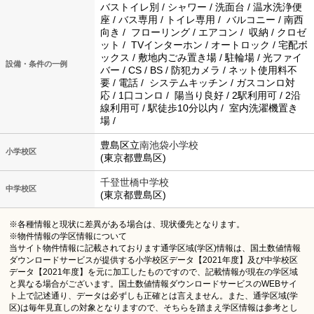
バストイレ別 / シャワー / 洗面台 / 温水洗浄便
座 / バス専用 / トイレ専用 / バルコニー / 南西
向き / フローリング / エアコン / 収納 / クロゼ
ット / TVインターホン / オートロック / 宅配ボ
ックス / 敷地内ごみ置き場 / 駐輪場 / 光ファイ
設備・条件の一例
バー / CS / BS / 防犯カメラ / ネット使用料不
要 / 電話 / システムキッチン / ガスコンロ対
応 / 1口コンロ / 陽当り良好 / 2駅利用可 / 2沿
線利用可 / 駅徒歩10分以内 / 室内洗濯機置き
場 /
豊島区立
南池袋小学校
小学校区
(東京都豊島区)
千登世橋中学校
中学校区
(東京都豊島区)
※各種情報と現状に差異がある場合は、現状優先となります。
※物件情報の学区情報について
当サイト物件情報に記載されております通学区域(学区)情報は、国土数値情報
ダウンロードサービスが提供する小学校区データ【2021年度】及び中学校区
データ【2021年度】を元に加工したものですので、記載情報が現在の学区域
と異なる場合がございます。国土数値情報ダウンロードサービスのWEBサイ
ト上で記述通り、データは必ずしも正確とは言えません。また、通学区域(学
区)は毎年見直しの対象となりますので、そちらを踏まえ学区情報は参考とし