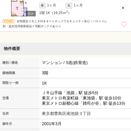
1ヶ月
1ヶ月
敷
礼
2
1階
1K（19.25ｍ
）
女性限定☆モニタ付きオートロックでセキュリティ安心！バストイレ
別・温水洗浄便座新品☆宅配ボックスあり☆
物件概要
マンション / S造(鉄骨造)
種別 / 構造
3階
建物階建
1K
間取り一例
ＪＲ山手線「池袋」駅 徒歩5分
東京メトロ有楽町線「東池袋」駅 徒歩10分
交通
東京メトロ副都心線「雑司が谷」駅 徒歩13分
東京都豊島区南池袋３丁目
住所
2001年3月
築年月