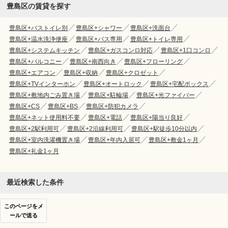
豊島区の賃貸を探す
豊島区+バストイレ別
豊島区+シャワー
豊島区+洗面台
豊島区+温水洗浄便座
豊島区+バス専用
豊島区+トイレ専用
豊島区+システムキッチン
豊島区+ガスコンロ対応
豊島区+1口コンロ
豊島区+バルコニー
豊島区+南西向き
豊島区+フローリング
豊島区+エアコン
豊島区+収納
豊島区+クロゼット
豊島区+TVインターホン
豊島区+オートロック
豊島区+宅配ボックス
豊島区+敷地内ごみ置き場
豊島区+駐輪場
豊島区+光ファイバー
豊島区+CS
豊島区+BS
豊島区+防犯カメラ
豊島区+ネット使用料不要
豊島区+電話
豊島区+陽当り良好
豊島区+2駅利用可
豊島区+2沿線利用可
豊島区+駅徒歩10分以内
豊島区+室内洗濯機置き場
豊島区+年内入居可
豊島区+敷金1ヶ月
豊島区+礼金1ヶ月
最近検索した条件
このページをメ
ールで送る