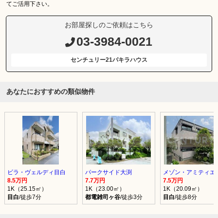
てご活用下さい。
お部屋探しのご依頼はこちら
03-3984-0021
センチュリー21パキラハウス
あなたにおすすめの類似物件
ビラ・ヴェルディ目白
パークサイド大渕
メゾン・アミティエ
8.5万円
7.7万円
7.5万円
1K（25.15㎡）
1K（23.00㎡）
1K（20.09㎡）
目白
/徒歩7分
都電雑司ヶ谷
/徒歩3分
目白
/徒歩8分