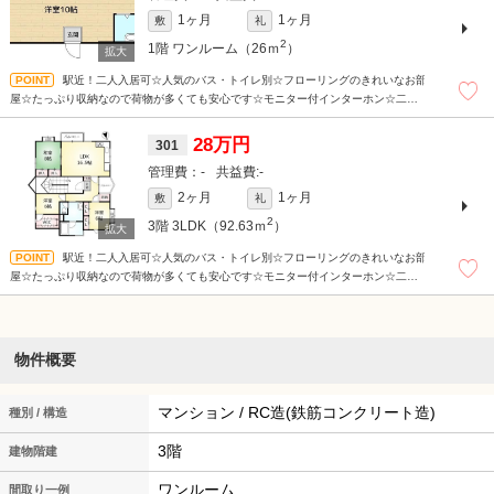
1ヶ月
1ヶ月
敷
礼
2
1階
ワンルーム（26ｍ
）
駅近！二人入居可☆人気のバス・トイレ別☆フローリングのきれいなお部
屋☆たっぷり収納なので荷物が多くても安心です☆モニター付インターホン☆二口
ガスコンロ☆扉付き室内洗濯機置き場☆浴室乾燥機能あり☆
28万円
301
-
-
2ヶ月
1ヶ月
敷
礼
2
3階
3LDK（92.63ｍ
）
駅近！二人入居可☆人気のバス・トイレ別☆フローリングのきれいなお部
屋☆たっぷり収納なので荷物が多くても安心です☆モニター付インターホン☆二口
ガスコンロ☆扉付き室内洗濯機置き場☆浴室乾燥機能あり☆
物件概要
マンション / RC造(鉄筋コンクリート造)
種別 / 構造
3階
建物階建
ワンルーム
間取り一例