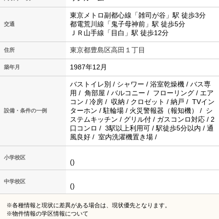
東京メトロ副都心線「雑司が谷」駅 徒歩3分
都電荒川線「鬼子母神前」駅 徒歩5分
交通
ＪＲ山手線「目白」駅 徒歩12分
東京都豊島区高田１丁目
住所
1987年12月
築年月
バストイレ別 / シャワー / 浴室乾燥機 / バス専
用 / 角部屋 / バルコニー / フローリング / エア
コン / 冷房 / 収納 / クロゼット / 納戸 / TVイン
ターホン / 駐輪場 / 火災警報器（報知機） / シ
設備・条件の一例
ステムキッチン / グリル付 / ガスコンロ対応 / 2
口コンロ / 3駅以上利用可 / 駅徒歩5分以内 / 通
風良好 / 室内洗濯機置き場 /
小学校区
()
中学校区
()
※各種情報と現状に差異がある場合は、現状優先となります。
※物件情報の学区情報について