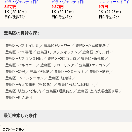
ビラ・ヴェルディ目白
ビラ・ヴェルディ目白
サンフィールド目白
8.5万円
9.2万円
9万円
1K（25.15㎡）
1K（25.15㎡）
1K（26.28㎡）
目白
/徒歩7分
目白
/徒歩7分
目白
/徒歩7分
豊島区の賃貸を探す
豊島区+バストイレ別
豊島区+シャワー
豊島区+浴室乾燥機
豊島区+バス専用
豊島区+システムキッチン
豊島区+グリル付
豊島区+ガスコンロ対応
豊島区+2口コンロ
豊島区+角部屋
豊島区+バルコニー
豊島区+フローリング
豊島区+エアコン
豊島区+冷房
豊島区+収納
豊島区+クロゼット
豊島区+納戸
豊島区+TVインターホン
豊島区+駐輪場
豊島区+火災警報器（報知機）
豊島区+3駅以上利用可
豊島区+駅徒歩5分以内
豊島区+通風良好
豊島区+室内洗濯機置き場
豊島区+即入居可
最近検索した条件
このページをメ