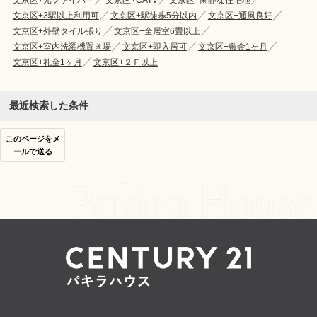
文京区+3駅以上利用可
文京区+駅徒歩5分以内
文京区+通風良好
文京区+外壁タイル張り
文京区+全居室6畳以上
文京区+室内洗濯機置き場
文京区+即入居可
文京区+敷金1ヶ月
文京区+礼金1ヶ月
文京区+２Ｆ以上
最近検索した条件
このページをメ
ールで送る