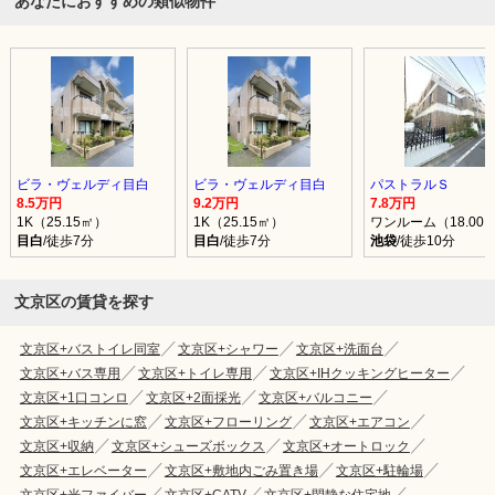
あなたにおすすめの類似物件
ビラ・ヴェルディ目白
ビラ・ヴェルディ目白
パストラルＳ
8.5万円
9.2万円
7.8万円
1K（25.15㎡）
1K（25.15㎡）
ワンルーム（18.00
目白
/徒歩7分
目白
/徒歩7分
池袋
/徒歩10分
文京区の賃貸を探す
文京区+バストイレ同室
文京区+シャワー
文京区+洗面台
文京区+バス専用
文京区+トイレ専用
文京区+IHクッキングヒーター
文京区+1口コンロ
文京区+2面採光
文京区+バルコニー
文京区+キッチンに窓
文京区+フローリング
文京区+エアコン
文京区+収納
文京区+シューズボックス
文京区+オートロック
文京区+エレベーター
文京区+敷地内ごみ置き場
文京区+駐輪場
文京区+光ファイバー
文京区+CATV
文京区+閑静な住宅地