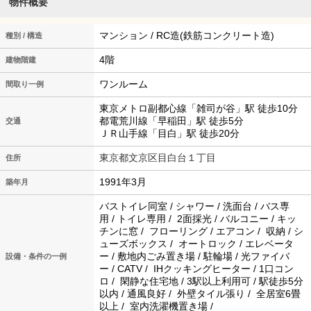
物件概要
マンション / RC造(鉄筋コンクリート造)
種別 / 構造
4階
建物階建
ワンルーム
間取り一例
東京メトロ副都心線「雑司が谷」駅 徒歩10分
都電荒川線「早稲田」駅 徒歩5分
交通
ＪＲ山手線「目白」駅 徒歩20分
東京都文京区目白台１丁目
住所
1991年3月
築年月
バストイレ同室 / シャワー / 洗面台 / バス専
用 / トイレ専用 / 2面採光 / バルコニー / キッ
チンに窓 / フローリング / エアコン / 収納 / シ
ューズボックス / オートロック / エレベータ
ー / 敷地内ごみ置き場 / 駐輪場 / 光ファイバ
設備・条件の一例
ー / CATV / IHクッキングヒーター / 1口コン
ロ / 閑静な住宅地 / 3駅以上利用可 / 駅徒歩5分
以内 / 通風良好 / 外壁タイル張り / 全居室6畳
以上 / 室内洗濯機置き場 /