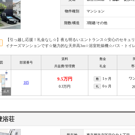
物件種別
マンション
階数/構造
3階建/その他
【引っ越し応援！礼金なし☆】夜も明るいエントランス☆安心のセキュリ
イナーズマンションです☆魅力的な天井高3m☆浴室乾燥機☆バス・トイ
賃料
敷金
図
部屋番号
共益費/管理費
礼金
専
ワ
9.5万円
1ヶ月
敷
105
0ヶ月
0.3万円
礼
2
豊浴荘