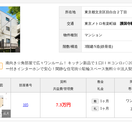
所在地
東京都文京区目白台２丁目
交通
東京メトロ有楽町線
護国寺
物件種別
マンション
階数/構造
3階建/S造(鉄骨造)
南向き☆角部屋で広々ワンルーム！ キッチン新品で１口IＩＨコンロ♪◇20
ー付きインターホンで安心！閑静な住宅街☆駐輪スペース無料☆※法人契
賃料
敷金
図
部屋番号
共益費/管理費
礼金
専
ワ
1ヶ月
敷
7.3万円
105
1ヶ月
礼