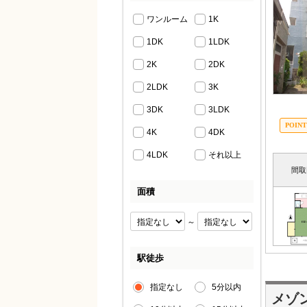
ワンルーム
1K
1DK
1LDK
2K
2DK
2LDK
3K
3DK
3LDK
4K
4DK
4LDK
それ以上
間取
面積
～
駅徒歩
指定なし
5分以内
メゾ