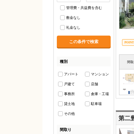
管理費・共益費を含む
敷金なし
礼金なし
種別
間取
アパート
マンション
戸建て
店舗
事務所
倉庫・工場
貸土地
駐車場
その他
第二
間取り