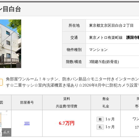
ン目白台
所在地
東京都文京区目白台２丁目
交通
東京メトロ有楽町線
護国寺
物件種別
マンション
階数/構造
3階建/S造(鉄骨造)
角部屋ワンルーム！キッチン、防水パン新品☆モニター付きインターホン
す☆二重サッシ☆室内洗濯機置き場あり☆2026年8月中に防犯カメラ設置
賃料
敷金
図
部屋番号
共益費/管理費
礼金
専
ワ
1ヶ月
敷
6.7万円
101
1ヶ月
礼
17