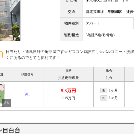
所在地
東京都文京区目白台１丁目
交通
都電荒川線
早稲田駅
徒歩
物件種別
アパート
階数/構造
3階建/S造(鉄骨造)
日当たり・通風良好の角部屋です☆ガスコンロ設置可☆バルコニー・洗濯
くにあるのでとても便利です！
賃料
敷金
図
部屋番号
共益費/管理費
礼金
5.3万円
1ヶ月
敷
201
1ヶ月
0.15万円
礼
ン目白台