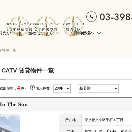
りたい
当社について
ご契約者様へ
賃貸物件一覧
 CATV 賃貸物件一覧
4
(総部屋数：
件)
表示件数
 In The Sun
所在地
東京都文京区千石４丁目
交通
都営三田線
千石駅
徒歩3