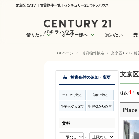
文京区 CATV ｜賃貸物件一覧｜センチュリー21パキラハウス
借りたい
オーナー様へ
買いたい
売
TOPページ
賃貸物件検索
文京区 CATV 
文京区
検索条件の追加・変更
4
棟数
件 
エリアで絞る
沿線で絞る
小学校から探す
中学校から探す
Place
賃料
～