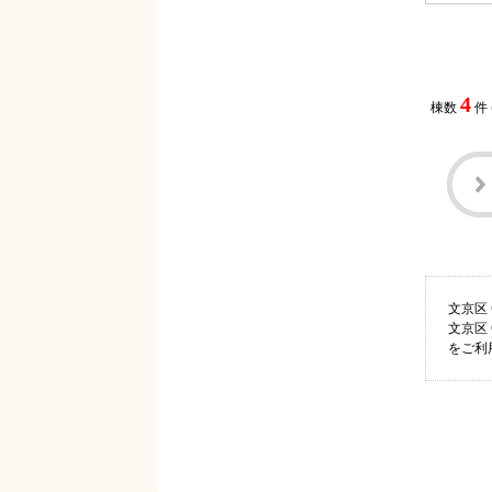
4
棟数
件
文京区
文京区
をご利