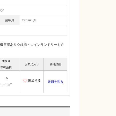
6分
築年月
1970年1月
機置場あり☆銭湯・コインランドリーも近
間取り
お気に入り
物件詳細
専有面積
1K
詳細を見る
2
18.18ｍ