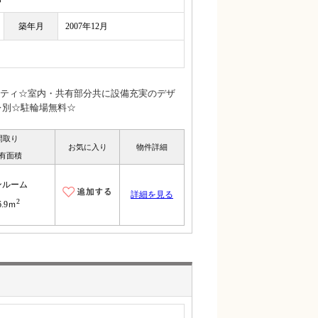
築年月
2007年12月
ティ☆室内・共有部分共に設備充実のデザ
レ別☆駐輪場無料☆
間取り
お気に入り
物件詳細
有面積
ンルーム
詳細を見る
2
6.9ｍ