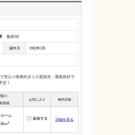
駅
徒歩5分
築年月
1992年3月
で安心☆南東向き☆２面採光・通風良好で
予定！
間取り
お気に入り
物件詳細
有面積
ンルーム
詳細を見る
2
.98ｍ