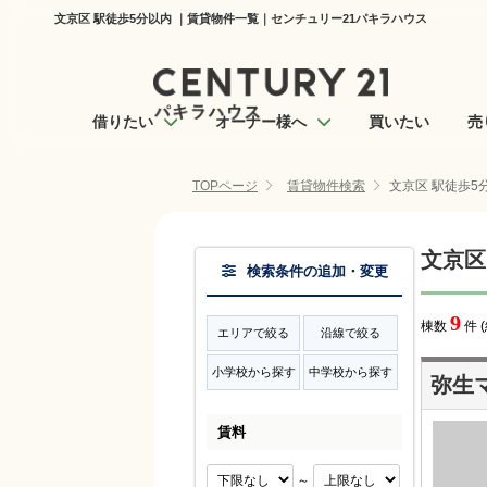
文京区 駅徒歩5分以内 ｜賃貸物件一覧｜センチュリー21パキラハウス
借りたい
オーナー様へ
買いたい
売
TOPページ
賃貸物件検索
文京区 駅徒歩5
文京区
検索条件の追加・変更
9
棟数
件 
エリアで絞る
沿線で絞る
小学校から探す
中学校から探す
弥生
賃料
～