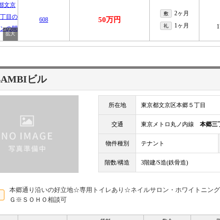
2ヶ月
敷
50万円
608
1ヶ月
礼
1
AMBIビル
所在地
東京都文京区本郷５丁目
交通
東京メトロ丸ノ内線
本郷三
物件種別
テナント
階数/構造
3階建/S造(鉄骨造)
本郷通り沿いの好立地☆専用トイレあり☆ネイルサロン・ホワイトニング
Ｇ※ＳＯＨＯ相談可