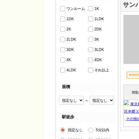
サン
ワンルーム
1K
1DK
1LDK
2K
2DK
2LDK
3K
3DK
3LDK
4K
4DK
4LDK
それ以上
面積
間取
～
駅徒歩
指定なし
5分以内