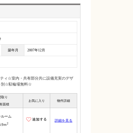
分
築年月
2007年12月
ティ☆室内・共有部分共に設備充実のデザ
レ別☆駐輪場無料☆
間取り
お気に入り
物件詳細
有面積
ンルーム
詳細を見る
2
6.9ｍ