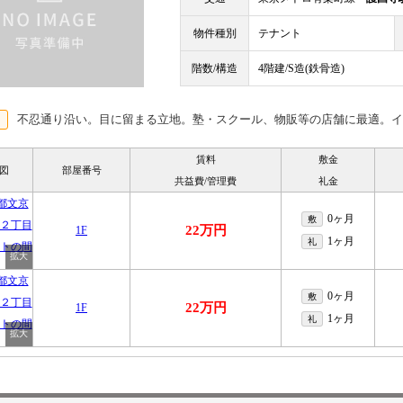
物件種別
テナント
階数/構造
4階建/S造(鉄骨造)
不忍通り沿い。目に留まる立地。塾・スクール、物販等の店舗に最適。イ
賃料
敷金
図
部屋番号
共益費/管理費
礼金
0ヶ月
敷
22万円
1F
1ヶ月
礼
0ヶ月
敷
22万円
1F
1ヶ月
礼