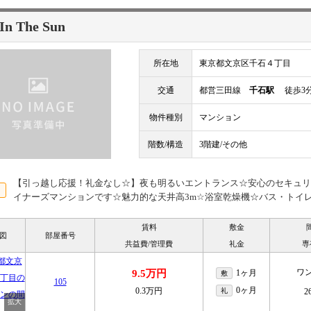
 In The Sun
所在地
東京都文京区千石４丁目
交通
都営三田線
千石駅
徒歩3
物件種別
マンション
階数/構造
3階建/その他
【引っ越し応援！礼金なし☆】夜も明るいエントランス☆安心のセキュリ
イナーズマンションです☆魅力的な天井高3m☆浴室乾燥機☆バス・トイ
賃料
敷金
図
部屋番号
共益費/管理費
礼金
専
ワ
9.5万円
1ヶ月
敷
105
0ヶ月
0.3万円
礼
2