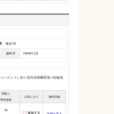
駅
徒歩5分
築年月
1994年11月
好☆バストイレ別☆室内洗濯機置場☆駐輪場
間取り
お気に入り
物件詳細
専有面積
1K
詳細を見る