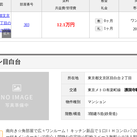
賃料
敷金
図
部屋番号
共益費/管理費
礼金
専
ワ
0ヶ月
敷
12.1万円
303
1ヶ月
礼
20
ン目白台
所在地
東京都文京区目白台２丁目
交通
東京メトロ有楽町線
護国寺
物件種別
マンション
階数/構造
3階建/S造(鉄骨造)
南向き☆角部屋で広々ワンルーム！ キッチン新品で１口IＩＨコンロ♪◇20
ー付きインターホンで安心！閑静な住宅街☆駐輪スペース無料☆※法人契