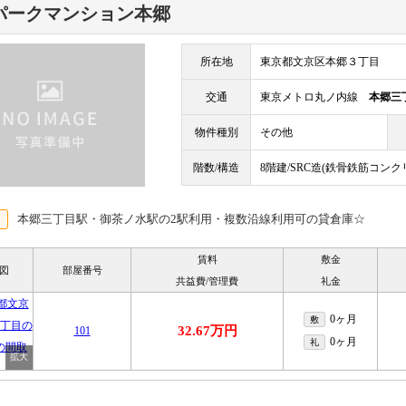
パークマンション本郷
所在地
東京都文京区本郷３丁目
交通
東京メトロ丸ノ内線
本郷三
物件種別
その他
階数/構造
8階建/SRC造(鉄骨鉄筋コンク
本郷三丁目駅・御茶ノ水駅の2駅利用・複数沿線利用可の貸倉庫☆
賃料
敷金
図
部屋番号
共益費/管理費
礼金
0ヶ月
敷
32.67万円
101
0ヶ月
礼