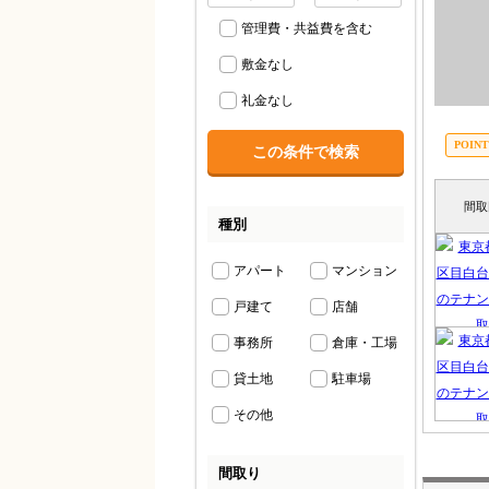
管理費・共益費を含む
敷金なし
礼金なし
間取
種別
アパート
マンション
戸建て
店舗
事務所
倉庫・工場
貸土地
駐車場
その他
間取り