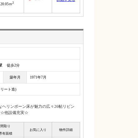
2
20.05ｍ
駅
徒歩2分
築年月
1971年7月
クリート造)
なヘリンボーン床が魅力の広々26帖リビン
座☆他設備充実☆
間取り
お気に入り
物件詳細
専有面積