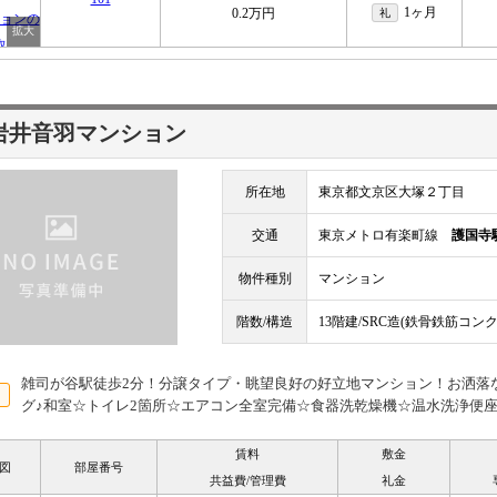
1ヶ月
0.2万円
礼
岩井音羽マンション
所在地
東京都文京区大塚２丁目
交通
東京メトロ有楽町線
護国寺
物件種別
マンション
階数/構造
13階建/SRC造(鉄骨鉄筋コン
雑司が谷駅徒歩2分！分譲タイプ・眺望良好の好立地マンション！お洒落
グ♪和室☆トイレ2箇所☆エアコン全室完備☆食器洗乾燥機☆温水洗浄便
賃料
敷金
図
部屋番号
共益費/管理費
礼金