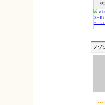
間取
メゾ