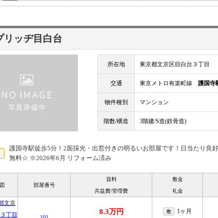
プリッヂ目白台
所在地
東京都文京区目白台３丁目
交通
東京メトロ有楽町線
護国寺
物件種別
マンション
階数/構造
3階建/S造(鉄骨造)
護国寺駅徒歩5分！2面採光・出窓付きの明るいお部屋です！日当たり良
無料☆ ※2026年6月 リフォーム済み
賃料
敷金
図
部屋番号
共益費/管理費
礼金
8.3万円
1ヶ月
敷
101