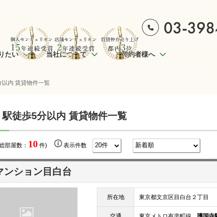
りたい
当社について
ご契約者様へ
分以内 賃貸物件一覧
 駅徒歩5分以内 賃貸物件一覧
10
(総部屋数：
件)
表示件数
マンション目白台
所在地
東京都文京区目白台２丁目
交通
東京メトロ有楽町線
護国寺