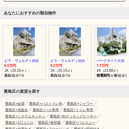
あなたにおすすめの類似物件
ビラ・ヴェルディ目白
ビラ・ヴェルディ目白
パークサイド大渕
8.5万円
9.2万円
7.7万円
1K（25.15㎡）
1K（25.15㎡）
1K（23.00㎡）
目白
/徒歩7分
目白
/徒歩7分
都電雑司ヶ谷
/徒歩3
豊島区の賃貸を探す
豊島区+給湯
豊島区+バストイレ別
豊島区+シャワー
豊島区+洗面台
豊島区+バス専用
豊島区+トイレ専用
豊島区+システムキッチン
豊島区+IHクッキングヒーター
豊島区+1口コンロ
豊島区+角部屋
豊島区+バルコニー
豊島区+南西向き
豊島区+フローリング
豊島区+照明付き