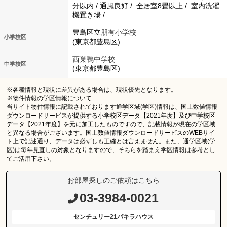
分以内 / 通風良好 / 全居室8畳以上 / 室内洗濯
機置き場 /
豊島区立
朋有小学校
小学校区
(東京都豊島区)
西巣鴨中学校
中学校区
(東京都豊島区)
※各種情報と現状に差異がある場合は、現状優先となります。
※物件情報の学区情報について
当サイト物件情報に記載されております通学区域(学区)情報は、国土数値情報
ダウンロードサービスが提供する小学校区データ【2021年度】及び中学校区
データ【2021年度】を元に加工したものですので、記載情報が現在の学区域
と異なる場合がございます。国土数値情報ダウンロードサービスのWEBサイ
ト上で記述通り、データは必ずしも正確とは言えません。また、通学区域(学
区)は毎年見直しの対象となりますので、そちらを踏まえ学区情報は参考とし
てご活用下さい。
お部屋探しのご依頼はこちら
03-3984-0021
センチュリー21パキラハウス