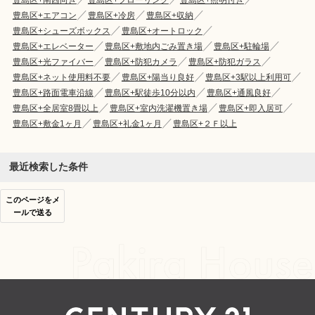
豊島区+エアコン
豊島区+冷房
豊島区+収納
豊島区+シューズボックス
豊島区+オートロック
豊島区+エレベーター
豊島区+敷地内ごみ置き場
豊島区+駐輪場
豊島区+光ファイバー
豊島区+防犯カメラ
豊島区+防犯ガラス
豊島区+ネット使用料不要
豊島区+陽当り良好
豊島区+3駅以上利用可
豊島区+路面電車沿線
豊島区+駅徒歩10分以内
豊島区+通風良好
豊島区+全居室8畳以上
豊島区+室内洗濯機置き場
豊島区+即入居可
豊島区+敷金1ヶ月
豊島区+礼金1ヶ月
豊島区+２Ｆ以上
最近検索した条件
このページをメ
ールで送る