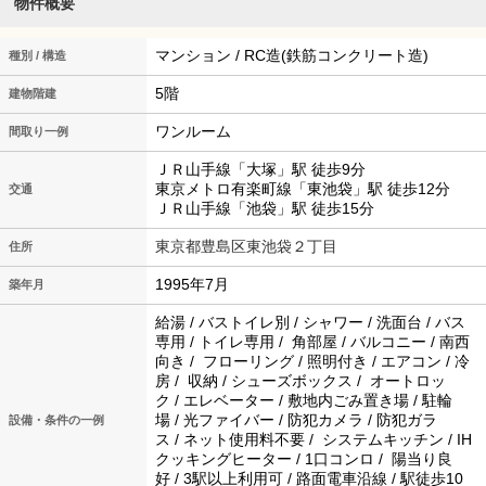
物件概要
マンション / RC造(鉄筋コンクリート造)
種別 / 構造
5階
建物階建
ワンルーム
間取り一例
ＪＲ山手線「大塚」駅 徒歩9分
東京メトロ有楽町線「東池袋」駅 徒歩12分
交通
ＪＲ山手線「池袋」駅 徒歩15分
東京都豊島区東池袋２丁目
住所
1995年7月
築年月
給湯 / バストイレ別 / シャワー / 洗面台 / バス
専用 / トイレ専用 / 角部屋 / バルコニー / 南西
向き / フローリング / 照明付き / エアコン / 冷
房 / 収納 / シューズボックス / オートロッ
ク / エレベーター / 敷地内ごみ置き場 / 駐輪
場 / 光ファイバー / 防犯カメラ / 防犯ガラ
設備・条件の一例
ス / ネット使用料不要 / システムキッチン / IH
クッキングヒーター / 1口コンロ / 陽当り良
好 / 3駅以上利用可 / 路面電車沿線 / 駅徒歩10