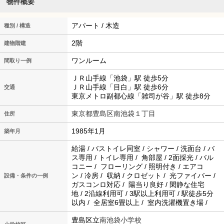
物件概要
アパート / 木造
種別 / 構造
2階
建物階建
ワンルーム
間取り一例
ＪＲ山手線「池袋」駅 徒歩5分
ＪＲ山手線「目白」駅 徒歩6分
交通
東京メトロ副都心線「雑司が谷」駅 徒歩8分
東京都豊島区南池袋１丁目
住所
1985年1月
築年月
給湯 / バストイレ同室 / シャワー / 洗面台 / バ
ス専用 / トイレ専用 / 角部屋 / 2面採光 / バル
コニー / フローリング / 照明付き / エアコ
ン / 冷房 / 収納 / クロゼット / 光ファイバー /
設備・条件の一例
ガスコンロ対応 / 陽当り良好 / 閑静な住宅
地 / 2沿線利用可 / 3駅以上利用可 / 駅徒歩5分
以内 / 全居室6畳以上 / 室内洗濯機置き場 /
豊島区立
南池袋小学校