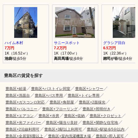
ハイム木村
サニースポット
グラシア目白
7万円
7.2万円
6.5万円
1K（16.52㎡）
1K（17.00㎡）
1K（22.36㎡）
池袋
/徒歩5分
高田馬場
/徒歩8分
雑司が谷
/徒歩4分
豊島区の賃貸を探す
豊島区+給湯
豊島区+バストイレ同室
豊島区+シャワー
豊島区+洗面台
豊島区+バス専用
豊島区+トイレ専用
豊島区+ガスコンロ対応
豊島区+角部屋
豊島区+2面採光
豊島区+バルコニー
豊島区+フローリング
豊島区+照明付き
豊島区+エアコン
豊島区+冷房
豊島区+収納
豊島区+クロゼット
豊島区+光ファイバー
豊島区+陽当り良好
豊島区+閑静な住宅地
豊島区+2沿線利用可
豊島区+3駅以上利用可
豊島区+駅徒歩5分以内
豊島区+全居室6畳以上
豊島区+室内洗濯機置き場
豊島区+即入居可