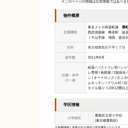
※このページの情報は広告情報ではありま
物件概要
東京メトロ有楽町線
要
交通機関
西武池袋線 椎名町 徒歩
ＪＲ山手線 池袋 徒歩1
住所
東京都豊島区千早１丁目
築年数
2011年6月
給湯 / バストイレ別 / シャ
レ専用 / 角部屋 / 2面採光
設備・条件
ン / オートロック / モニタ
の一例
ムキッチン / グリル付 / 
タイル張り / LDK12畳以
学区情報
豊島区立
要小学校
小学校区
(東京都豊島区)
※各種情報と差異がある場合は現況優先となります