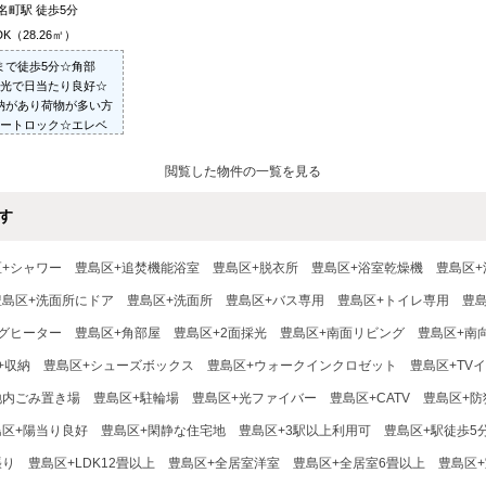
名町駅 徒歩5分
DK（28.26㎡）
まで徒歩5分☆角部
採光で日当たり良好☆
納があり荷物が多い方
オートロック☆エレベ
駐輪場1台無料☆非喫
閲覧した物件の一覧を見る
す
区+シャワー
豊島区+追焚機能浴室
豊島区+脱衣所
豊島区+浴室乾燥機
豊島区+
豊島区+洗面所にドア
豊島区+洗面所
豊島区+バス専用
豊島区+トイレ専用
豊
ングヒーター
豊島区+角部屋
豊島区+2面採光
豊島区+南面リビング
豊島区+南
+収納
豊島区+シューズボックス
豊島区+ウォークインクロゼット
豊島区+TV
地内ごみ置き場
豊島区+駐輪場
豊島区+光ファイバー
豊島区+CATV
豊島区+防
島区+陽当り良好
豊島区+閑静な住宅地
豊島区+3駅以上利用可
豊島区+駅徒歩5
張り
豊島区+LDK12畳以上
豊島区+全居室洋室
豊島区+全居室6畳以上
豊島区