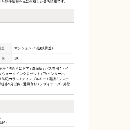
いた物件情報を元に生成した参考情報です。
構造
マンション / S造(鉄骨造)
一例
1K
便座 / 洗面所にドア / 洗面所 / バス専用 / トイ
クス / ウォークインクロゼット / TVインターホ
/ 防犯ガラス / ディンプルキー / 電話 / システ
駅徒歩5分以内 / 通風良好 / デザイナーズ / 外壁
校
島区)