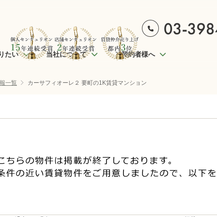
りたい
当社について
ご契約者様へ
報一覧
カーサフィオーレ２ 要町の1K賃貸マンション