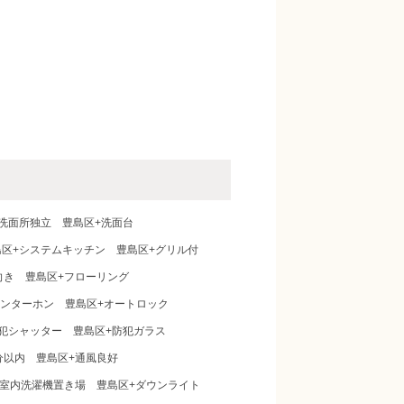
洗面所独立
豊島区+洗面台
島区+システムキッチン
豊島区+グリル付
向き
豊島区+フローリング
インターホン
豊島区+オートロック
犯シャッター
豊島区+防犯ガラス
分以内
豊島区+通風良好
+室内洗濯機置き場
豊島区+ダウンライト