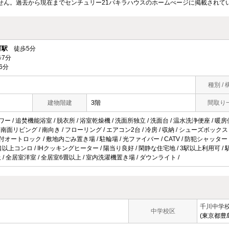
せん。過去から現在までセンチュリー21パキラハウスのホームぺージに掲載されて
町駅
徒歩5分
7分
6分
種別 / 
建物階建
3階
間取り
ワー / 追焚機能浴室 / 脱衣所 / 浴室乾燥機 / 洗面所独立 / 洗面台 / 温水洗浄便座 / 暖房
 / 南面リビング / 南向き / フローリング / エアコン2台 / 冷房 / 収納 / シューズボッ
付オートロック / 敷地内ごみ置き場 / 駐輪場 / 光ファイバー / CATV / 防犯シャッター 
3口以上コンロ / IHクッキングヒーター / 陽当り良好 / 閑静な住宅地 / 3駅以上利用可 / 
上 / 全居室洋室 / 全居室6畳以上 / 室内洗濯機置き場 / ダウンライト /
千川中学
中学校区
(東京都豊