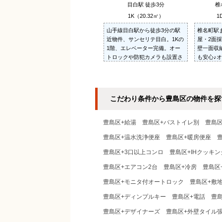
目白駅 徒歩3分
椎
1K（20.32㎡）
1
山手線目白駅から徒歩3分の駅
椎名町駅
近物件、サンセリテ目白。1Kの
屋・2面
1階、エレベーター完備。オー
壁一面収
トロックや防犯カメラも設置さ
も安心♪
れ安心です。バルコニー付きで
ーター☆
日当り・通風良好。即入居可
煙者限定
能。
こだわり条件から豊島区の物件を探
豊島区+給湯
豊島区+バストイレ別
豊島
豊島区+温水洗浄便座
豊島区+暖房便座
豊島区+3口以上コンロ
豊島区+IHクッキ
豊島区+エアコン2台
豊島区+冷房
豊島区
豊島区+モニタ付オートロック
豊島区+敷
豊島区+ディンプルキー
豊島区+電話
豊
豊島区+デザイナーズ
豊島区+外壁タイル