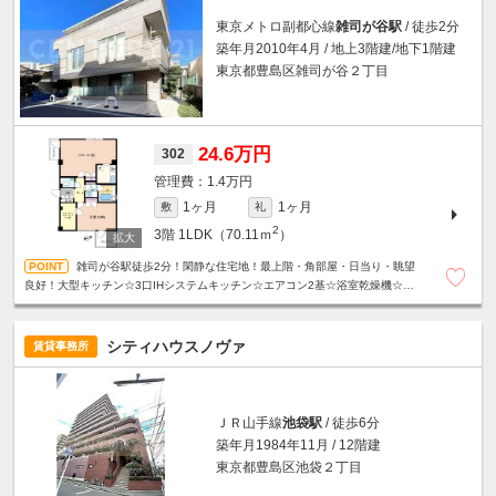
東京メトロ副都心線
雑司が谷駅
/ 徒歩2分
築年月2010年4月 / 地上3階建/地下1階建
東京都豊島区雑司が谷２丁目
24.6万円
302
1.4万円
1ヶ月
1ヶ月
敷
礼
2
3階
1LDK（70.11ｍ
）
雑司が谷駅徒歩2分！閑静な住宅地！最上階・角部屋・日当り・眺望
良好！大型キッチン☆3口IHシステムキッチン☆エアコン2基☆浴室乾燥機☆温
水洗浄便座☆モニター付きオートロック☆宅配ボックス等、設備充実☆
シティハウスノヴァ
賃貸事務所
ＪＲ山手線
池袋駅
/ 徒歩6分
築年月1984年11月 / 12階建
東京都豊島区池袋２丁目