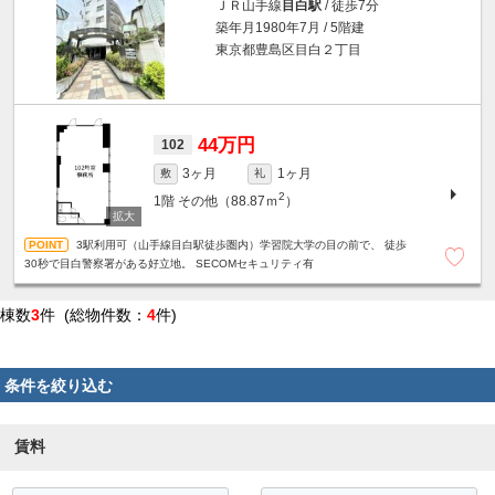
ＪＲ山手線
目白駅
/ 徒歩7分
築年月1980年7月 / 5階建
東京都豊島区目白２丁目
44万円
102
3ヶ月
1ヶ月
敷
礼
2
1階
その他（88.87ｍ
）
3駅利用可（山手線目白駅徒歩圏内）学習院大学の目の前で、 徒歩
30秒で目白警察署がある好立地。 SECOMセキュリティ有
棟数
3
件 (総物件数：
4
件)
条件を絞り込む
賃料