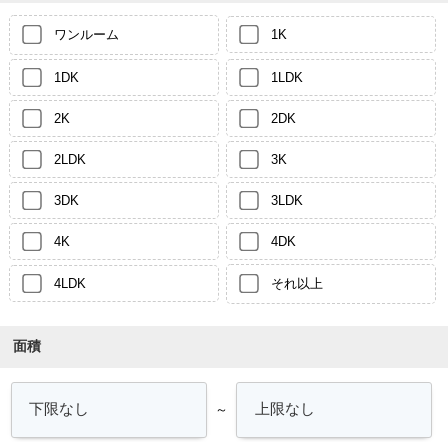
ワンルーム
1K
1DK
1LDK
2K
2DK
2LDK
3K
3DK
3LDK
4K
4DK
4LDK
それ以上
面積
～