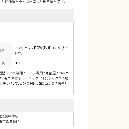
いた物件情報を元に生成した参考情報です。
マンション / RC造(鉄筋コンクリー
構造
ト造)
一例
1DK
所 / バス専用 / トイレ専用 / 角部屋 / バルコ
 / モニタ付オートロック / 宅配ボックス / 敷
キッチン / ガスコンロ対応 / 2口コンロ / 陽当り
西池袋中学校
(東京都豊島区)