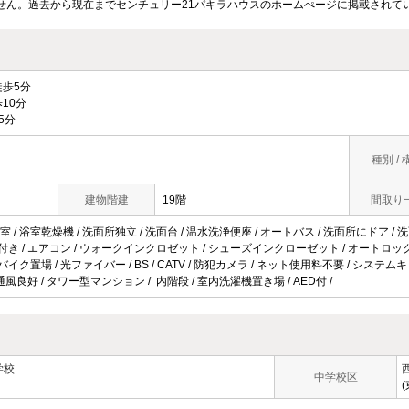
せん。過去から現在までセンチュリー21パキラハウスのホームぺージに掲載されて
歩5分
10分
5分
種別 / 
建物階建
19階
間取り
/ 浴室乾燥機 / 洗面所独立 / 洗面台 / 温水洗浄便座 / オートバス / 洗面所にドア / 洗面
明付き / エアコン / ウォークインクロゼット / シューズインクローゼット / オートロック
バイク置場 / 光ファイバー / BS / CATV / 防犯カメラ / ネット使用料不要 / システム
/ 通風良好 / タワー型マンション / 内階段 / 室内洗濯機置き場 / AED付 /
学校
中学校区