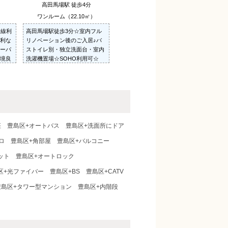
高田馬場駅 徒歩4分
ワンルーム（22.10㎡）
沿線利
高田馬場駅徒歩3分☆室内フル
利な
リノベーション後のご入居♪バ
ーパ
ストイレ別・独立洗面台・室内
境良
洗濯機置場☆SOHO利用可☆
タイ
☆明
座
豊島区+オートバス
豊島区+洗面所にドア
ロ
豊島区+角部屋
豊島区+バルコニー
ット
豊島区+オートロック
区+光ファイバー
豊島区+BS
豊島区+CATV
豊島区+タワー型マンション
豊島区+内階段