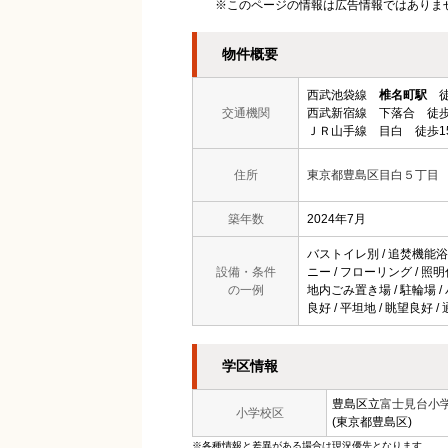
※このページの情報は広告情報ではありま
物件概要
西武池袋線
椎名町駅
徒
交通機関
西武新宿線 下落合 徒歩
ＪＲ山手線 目白 徒歩1
住所
東京都豊島区目白５丁目
築年数
2024年7月
バストイレ別 / 追焚機能浴室 
設備・条件
ニー / フローリング / 照
の一例
地内ごみ置き場 / 駐輪場 / 
良好 / 平坦地 / 眺望良好 
学区情報
豊島区立
富士見台小
小学校区
(東京都豊島区)
※各種情報と差異がある場合は現況優先となります