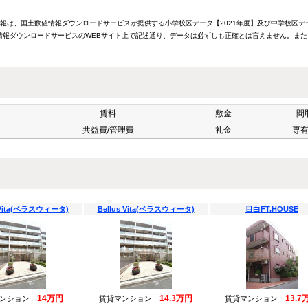
情報は、国土数値情報ダウンロードサービスが提供する小学校区データ【2021年度】及び中学校区デ
報ダウンロードサービスのWEBサイト上で記述通り、データは必ずしも正確とは言えません。また
賃料
敷金
間
共益費/管理費
礼金
専
s Vita(ベラスウィータ)
Bellus Vita(ベラスウィータ)
目白FT.HOUSE
14万円
14.3万円
13.7
マンション
賃貸マンション
賃貸マンション