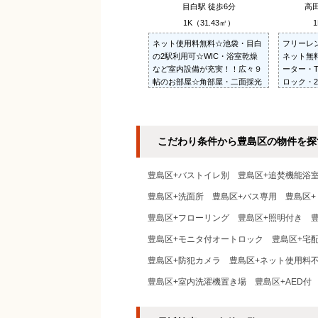
目白駅 徒歩6分
高田
1K（31.43㎡）
1
ネット使用料無料☆池袋・目白
フリーレ
の2駅利用可☆WIC・浴室乾燥
ネット無
など室内設備が充実！！広々９
ーター・
帖のお部屋☆角部屋・二面採光
ロック・2
☆安心のモニタ付オートロッ
ン・シャ
ク・防犯カメラ☆お洒落な外観
室換気乾
☆24Hゴミ出し可☆
こだわり条件から豊島区の物件を探
豊島区+バストイレ別
豊島区+追焚機能浴
豊島区+洗面所
豊島区+バス専用
豊島区+
豊島区+フローリング
豊島区+照明付き
豊島区+モニタ付オートロック
豊島区+宅
豊島区+防犯カメラ
豊島区+ネット使用料
豊島区+室内洗濯機置き場
豊島区+AED付