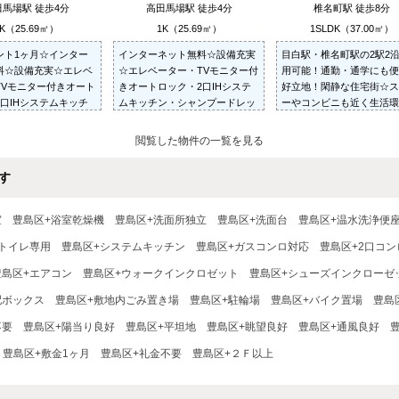
馬場駅 徒歩4分
高田馬場駅 徒歩4分
椎名町駅 徒歩8分
K（25.69㎡）
1K（25.69㎡）
1SLDK（37.00㎡）
ント1ヶ月☆インター
インターネット無料☆設備充実
目白駅・椎名町駅の2駅2
料☆設備充実☆エレベ
☆エレベーター・TVモニター付
用可能！通勤・通学にも便
TVモニター付きオート
きオートロック・2口IHシステ
好立地！閑静な住宅街☆ス
口IHシステムキッチ
ムキッチン・シャンプードレッ
ーやコンビニも近く生活環
ンプードレッサー・浴
サー・浴室換気乾燥機☆
好☆使い勝手の良い振分け
燥機☆
プの間取り☆収納たっぷり
閲覧した物件の一覧を見る
るいサンルーム付き☆
す
室
豊島区+浴室乾燥機
豊島区+洗面所独立
豊島区+洗面台
豊島区+温水洗浄便
トイレ専用
豊島区+システムキッチン
豊島区+ガスコンロ対応
豊島区+2口コン
豊島区+エアコン
豊島区+ウォークインクロゼット
豊島区+シューズインクローゼ
配ボックス
豊島区+敷地内ごみ置き場
豊島区+駐輪場
豊島区+バイク置場
豊島
不要
豊島区+陽当り良好
豊島区+平坦地
豊島区+眺望良好
豊島区+通風良好
豊島区+敷金1ヶ月
豊島区+礼金不要
豊島区+２Ｆ以上