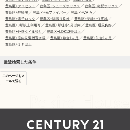
豊島区+クロゼット
豊島区+シューズボックス
豊島区+宅配ボックス
豊島区+駐輪場
豊島区+光ファイバー
豊島区+CATV
豊島区+電子ロック
豊島区+陽当り良好
豊島区+閑静な住宅地
豊島区+3駅以上利用可
豊島区+駅徒歩5分以内
豊島区+通風良好
豊島区+外壁タイル張り
豊島区+LDK12畳以上
豊島区+室内洗濯機置き場
豊島区+敷金1ヶ月
豊島区+礼金1ヶ月
豊島区+２Ｆ以上
最近検索した条件
このページをメ
ールで送る