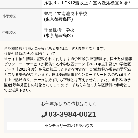
ル張り / LDK12畳以上 / 室内洗濯機置き場 /
豊島区立
南池袋小学校
小学校区
(東京都豊島区)
千登世橋中学校
中学校区
(東京都豊島区)
※各種情報と現状に差異がある場合は、現状優先となります。
※物件情報の学区情報について
当サイト物件情報に記載されております通学区域(学区)情報は、国土数値情報
ダウンロードサービスが提供する小学校区データ【2021年度】及び中学校区
データ【2021年度】を元に加工したものですので、記載情報が現在の学区域
と異なる場合がございます。国土数値情報ダウンロードサービスのWEBサイ
ト上で記述通り、データは必ずしも正確とは言えません。また、通学区域(学
区)は毎年見直しの対象となりますので、そちらを踏まえ学区情報は参考とし
てご活用下さい。
お部屋探しのご依頼はこちら
03-3984-0021
センチュリー21パキラハウス