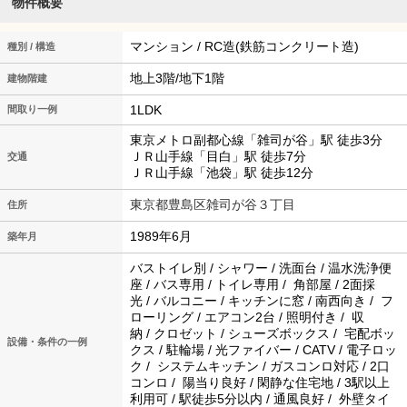
物件概要
マンション / RC造(鉄筋コンクリート造)
種別 / 構造
地上3階/地下1階
建物階建
1LDK
間取り一例
東京メトロ副都心線「雑司が谷」駅 徒歩3分
ＪＲ山手線「目白」駅 徒歩7分
交通
ＪＲ山手線「池袋」駅 徒歩12分
東京都豊島区雑司が谷３丁目
住所
1989年6月
築年月
バストイレ別 / シャワー / 洗面台 / 温水洗浄便
座 / バス専用 / トイレ専用 / 角部屋 / 2面採
光 / バルコニー / キッチンに窓 / 南西向き / フ
ローリング / エアコン2台 / 照明付き / 収
納 / クロゼット / シューズボックス / 宅配ボッ
設備・条件の一例
クス / 駐輪場 / 光ファイバー / CATV / 電子ロッ
ク / システムキッチン / ガスコンロ対応 / 2口
コンロ / 陽当り良好 / 閑静な住宅地 / 3駅以上
利用可 / 駅徒歩5分以内 / 通風良好 / 外壁タイ