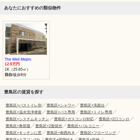
あなたにおすすめの類似物件
The Well Mejiro
12.9万円
1K（25.65㎡）
目白
/徒歩8分
豊島区の賃貸を探す
豊島区+バストイレ別
豊島区+シャワー
豊島区+洗面台
豊島区+温水洗浄便座
豊島区+バス専用
豊島区+トイレ専用
豊島区+システムキッチン
豊島区+ガスコンロ対応
豊島区+2口コンロ
豊島区+角部屋
豊島区+2面採光
豊島区+バルコニー
豊島区+キッチンに窓
豊島区+南西向き
豊島区+フローリング
豊島区+エアコン2台
豊島区+照明付き
豊島区+収納