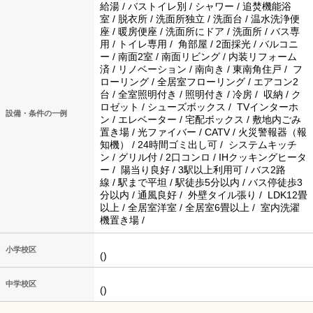
給湯 / バストイレ別 / シャワー / 追焚機能浴
室 / 脱衣所 / 洗面所独立 / 洗面台 / 温水洗浄便
座 / 暖房便座 / 洗面所にドア / 洗面所 / バス専
用 / トイレ専用 / 角部屋 / 2面採光 / バルコニ
ー / 南面2室 / 南面リビング / 内装リフォーム
済 / リノベーション / 南向き / 東南角住戸 / フ
ローリング / 全居室フローリング / エアコン2
台 / 全室照明付き / 照明付き / 冷房 / 収納 / ク
ロゼット / シューズボックス / TVインターホ
設備・条件の一例
ン / エレベーター / 宅配ボックス / 敷地内ごみ
置き場 / 光ファイバー / CATV / 火災警報器（報
知機） / 24時間ゴミ出し可 / システムキッチ
ン / グリル付 / 2口コンロ / IHクッキングヒータ
ー / 陽当り良好 / 3駅以上利用可 / バス2路
線 / 駅まで平坦 / 駅徒歩5分以内 / バス停徒歩3
分以内 / 通風良好 / 外壁タイル張り / LDK12畳
以上 / 全居室洋室 / 全居室6畳以上 / 室内洗濯
機置き場 /
小学校区
()
中学校区
()