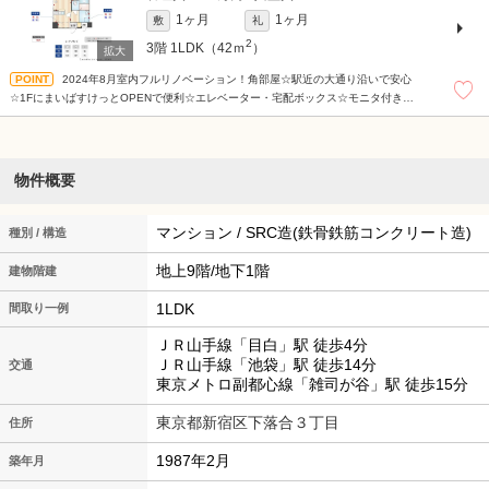
1ヶ月
1ヶ月
敷
礼
2
3階
1LDK（42ｍ
）
2024年8月室内フルリノベーション！角部屋☆駅近の大通り沿いで安心
☆1FにまいばすけっとOPENで便利☆エレベーター・宅配ボックス☆モニタ付きイ
ンターホン☆24時間ゴミ出し☆
物件概要
マンション / SRC造(鉄骨鉄筋コンクリート造)
種別 / 構造
地上9階/地下1階
建物階建
1LDK
間取り一例
ＪＲ山手線「目白」駅 徒歩4分
ＪＲ山手線「池袋」駅 徒歩14分
交通
東京メトロ副都心線「雑司が谷」駅 徒歩15分
東京都新宿区下落合３丁目
住所
1987年2月
築年月