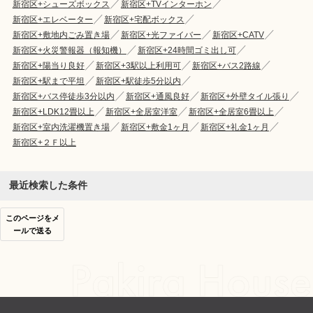
新宿区+シューズボックス
新宿区+TVインターホン
新宿区+エレベーター
新宿区+宅配ボックス
新宿区+敷地内ごみ置き場
新宿区+光ファイバー
新宿区+CATV
新宿区+火災警報器（報知機）
新宿区+24時間ゴミ出し可
新宿区+陽当り良好
新宿区+3駅以上利用可
新宿区+バス2路線
新宿区+駅まで平坦
新宿区+駅徒歩5分以内
新宿区+バス停徒歩3分以内
新宿区+通風良好
新宿区+外壁タイル張り
新宿区+LDK12畳以上
新宿区+全居室洋室
新宿区+全居室6畳以上
新宿区+室内洗濯機置き場
新宿区+敷金1ヶ月
新宿区+礼金1ヶ月
新宿区+２Ｆ以上
最近検索した条件
このページをメ
ールで送る