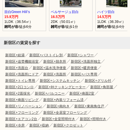
目白Green Hill’s
ベルサージュ目白
ハイツ目白
15.9万円
16.5万円
14.5万円
1LDK（36.54㎡）
2DK（50.01㎡）
1LDK（36.39㎡）
雑司が谷
/徒歩6分
雑司が谷
/徒歩1分
雑司が谷
/徒歩4分
新宿区の賃貸を探す
新宿区+給湯
新宿区+バストイレ別
新宿区+シャワー
新宿区+追焚機能浴室
新宿区+脱衣所
新宿区+洗面所独立
新宿区+洗面台
新宿区+温水洗浄便座
新宿区+暖房便座
新宿区+洗面所にドア
新宿区+洗面所
新宿区+バス専用
新宿区+トイレ専用
新宿区+システムキッチン
新宿区+グリル付
新宿区+2口コンロ
新宿区+IHクッキングヒーター
新宿区+角部屋
新宿区+2面採光
新宿区+バルコニー
新宿区+南面2室
新宿区+南面リビング
新宿区+内装リフォーム済
新宿区+リノベーション
新宿区+南向き
新宿区+東南角住戸
新宿区+フローリング
新宿区+全居室フローリング
新宿区+エアコン2台
新宿区+全室照明付き
新宿区+照明付き
新宿区+冷房
新宿区+収納
新宿区+クロゼット