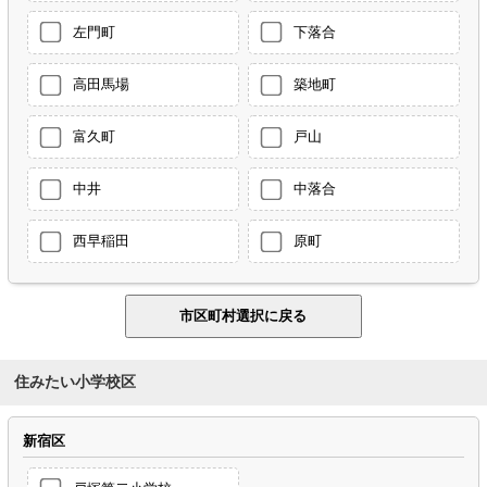
左門町
下落合
高田馬場
築地町
富久町
戸山
中井
中落合
西早稲田
原町
住みたい小学校区
新宿区