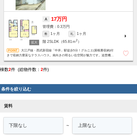
17万円
A
0.3万円
1ヶ月
1ヶ月
敷
礼
2
階
2SLDK（65.81ｍ
）
大江戸線・西武新宿線「中井」駅徒歩5分！グルニエ(屋根裏収納)付
きで収納力豊富なテラスハウス。南向きの明るい住空間が魅力です。追焚機能
付き浴室☆対面式キッチン☆エアコン3基設置など設備充実。
棟数
2
件 (総物件数：
2
件)
条件を絞り込む
賃料
～