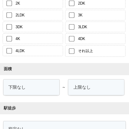
2K
2DK
2LDK
3K
3DK
3LDK
4K
4DK
4LDK
それ以上
面積
～
駅徒歩