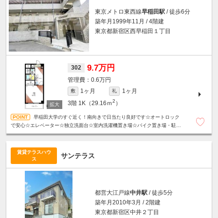
東京メトロ東西線
早稲田駅
/ 徒歩6分
築年月1999年11月 / 4階建
東京都新宿区西早稲田１丁目
9.7万円
302
0.6万円
1ヶ月
1ヶ月
敷
礼
2
3階
1K（29.16ｍ
）
早稲田大学のすぐ近く！南向きで日当たり良好です☆オートロック
で安心☆エレベーター☆独立洗面台☆室内洗濯機置き場☆バイク置き場・駐輪
場あり☆
賃貸テラスハウ
サンテラス
ス
都営大江戸線
中井駅
/ 徒歩5分
築年月2010年3月 / 2階建
東京都新宿区中井２丁目