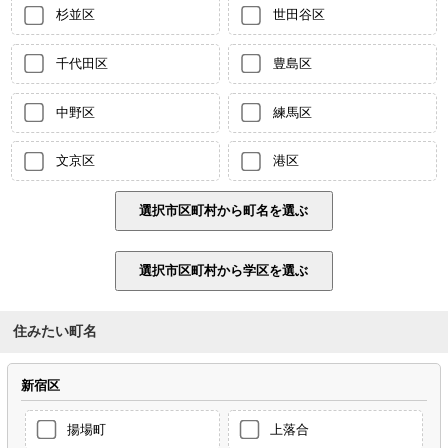
杉並区
世田谷区
千代田区
豊島区
中野区
練馬区
文京区
港区
住みたい町名
新宿区
揚場町
上落合