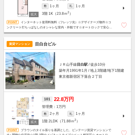
1ヶ月
1ヶ月
敷
礼
2
3階
1K（23.8ｍ
）
インターネット使用料無料（フレッツ光）☆デザイナーズ物件☆コ
ンクリート打ちっぱなしのオシャレな室内・外観です☆オートロックで安心☆
二口ガスキッチン付☆各所収納あり☆駐輪場１台無料☆室内洗濯機置場あり☆
目白台ビル
賃貸マンション
ＪＲ山手線
目白駅
/ 徒歩10分
築年月1991年1月 / 地上3階建/地下1階建
東京都新宿区下落合２丁目
22.8万円
101
1万円
2ヶ月
1ヶ月
敷
礼
2
1階
2LDK（71.88ｍ
）
ブラウンのタイル張りを基調とした、ビンテージ賃貸マンションで
す♪ 閑静な住宅街☆1階-2階のメゾネットタイプ☆ペット相談可☆ オートロッ