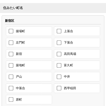
住みたい町名
新宿区
揚場町
上落合
左門町
下落合
新宿
高田馬場
築地町
富久町
戸山
中井
中落合
西早稲田
原町