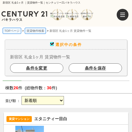
新宿区 礼金1ヶ月 ｜賃貸物件一覧｜センチュリー21パキラハウス
TOPページ
賃貸物件検索
新宿区 礼金1ヶ月 賃貸物件一覧
選択中の条件
新宿区 礼金1ヶ月 賃貸物件一覧
条件を変更
条件を保存
棟数
26
件 (総物件数：
36
件)
並び順 ：
エタニティー目白
賃貸マンション