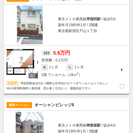
東京メトロ東西線
早稲田駅
/ 徒歩5分
築年月1985年1月 / 2階建
東京都新宿区戸山１丁目
5.6万円
103
0.2万円
1ヶ月
1ヶ月
敷
礼
2
1階
ワンルーム（18ｍ
）
早稲田駅徒歩5分☆閑静な住宅街のロフト付ワンルーム☆うれしい
WI-FI使用料無料☆角部屋・窓が多く日当たり・通風良好です☆
オーシャンビレッジⅡ
賃貸マンション
東京メトロ東西線
神楽坂駅
/ 徒歩4分
築年月1991年1月 / 3階建