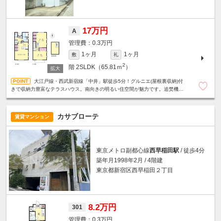
17万円
A
0.3万円
1ヶ月
1ヶ月
敷
礼
2
階
2SLDK（65.81ｍ
）
大江戸線・西武新宿線「中井」駅徒歩5分！グルニエ(屋根裏収納)付
きで収納力豊富なテラスハウス。南向きの明るい住空間が魅力です。追焚機能
付き浴室☆対面式キッチン☆エアコン3基設置など設備充実。
カサブローテ
賃貸マンション
東京メトロ副都心線
西早稲田駅
/ 徒歩4分
築年月1998年2月 / 4階建
東京都新宿区西早稲田２丁目
8.2万円
301
0.3万円