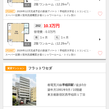
2
2階
ワンルーム（12.29ｍ
）
2026年12月完成予定の新築アパート！早稲田大学近く☆コンビニ・
スーパー近隣☆室内洗濯機置き場☆シャワールーム・トイレ別☆
10.3万円
202
0.3万円
1ヶ月
1ヶ月
敷
礼
2
2階
ワンルーム（12.29ｍ
）
2026年12月完成予定の新築アパート！早稲田大学近く☆コンビニ・
スーパー近隣☆室内洗濯機置き場☆シャワールーム・トイレ別☆
フラットワセダ
賃貸マンション
都電荒川線
早稲田駅
/ 徒歩5分
築年月1991年9月 / 10階建
東京都新宿区西早稲田１丁目