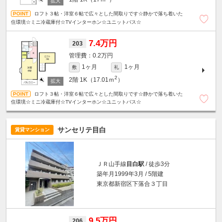
ロフト３帖・洋室６帖で広々とした間取りです☆静かで落ち着いた
住環境☆ミニ冷蔵庫付☆TVインターホン☆ユニットバス☆
7.4万円
203
0.2万円
1ヶ月
1ヶ月
敷
礼
2
2階
1K（17.01ｍ
）
ロフト３帖・洋室６帖で広々とした間取りです☆静かで落ち着いた
住環境☆ミニ冷蔵庫付☆TVインターホン☆ユニットバス☆
サンセリテ目白
賃貸マンション
ＪＲ山手線
目白駅
/ 徒歩3分
築年月1999年3月 / 5階建
東京都新宿区下落合３丁目
9.5万円
206