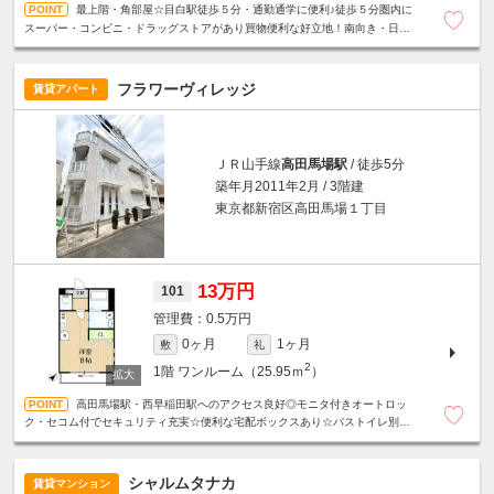
最上階・角部屋☆目白駅徒歩５分・通勤通学に便利♪徒歩５分圏内に
スーパー・コンビニ・ドラッグストアがあり買物便利な好立地！南向き・日当
たり良好・明るいお部屋☆
フラワーヴィレッジ
賃貸アパート
ＪＲ山手線
高田馬場駅
/ 徒歩5分
築年月2011年2月 / 3階建
東京都新宿区高田馬場１丁目
13万円
101
0.5万円
0ヶ月
1ヶ月
敷
礼
2
1階
ワンルーム（25.95ｍ
）
高田馬場駅・西早稲田駅へのアクセス良好◎モニタ付きオートロッ
ク・セコム付でセキュリティ充実☆便利な宅配ボックスあり☆バストイレ別・
独立洗面台・浴室乾燥機☆駐輪場１台無料☆定期借家契約２年（再契約可）☆
シャルムタナカ
賃貸マンション