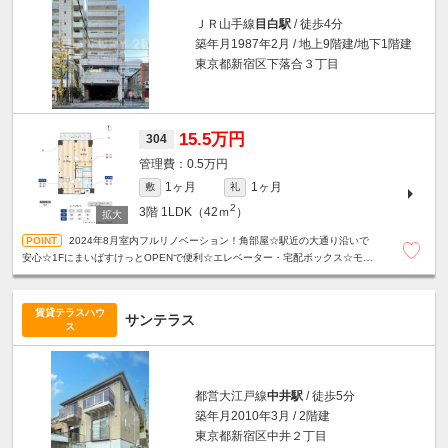
ＪＲ山手線
目白駅
/ 徒歩4分
築年月1987年2月 / 地上9階建/地下1階建
東京都新宿区下落合３丁目
15.5万円
304
0.5万円
1ヶ月
1ヶ月
敷
礼
2
3階
1LDK（42ｍ
）
2024年8月室内フルリノベーション！角部屋☆駅近の大通り沿いで
安心☆1FにまいばすけっとOPENで便利☆エレベーター・宅配ボックス☆モニ
タ付きインターホン☆24時間ゴミ出し☆
賃貸テラスハウ
サンテラス
ス
都営大江戸線
中井駅
/ 徒歩5分
築年月2010年3月 / 2階建
東京都新宿区中井２丁目