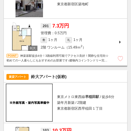
東京都新宿区築地町
7.3万円
201
0.5万円
1ヶ月
1ヶ月
敷
礼
2
2階
ワンルーム（15.49ｍ
）
神楽坂駅徒歩4分！3路線利用可能でアクセス良好！閑静な住宅街☆
初めての一人暮らしにもおすすめのお部屋です♪建物内コインランドリー完
備・洗濯機の購入不要で新生活を始められます！
鈴大アパート(仮称)
賃貸アパート
東京メトロ東西線
早稲田駅
/ 徒歩6分
築年月新築 / 2階建
東京都新宿区西早稲田１丁目
10.3万円
103