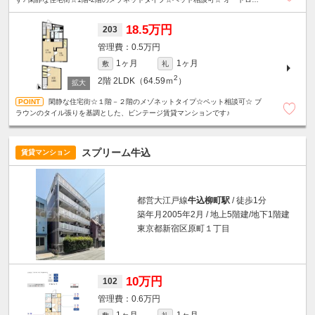
ク・ディンプルキー・防犯カメラ・安心セキュリティ。
18.5万円
203
0.5万円
1ヶ月
1ヶ月
敷
礼
2
2階
2LDK（64.59ｍ
）
閑静な住宅街☆１階－２階のメゾネットタイプ☆ペット相談可☆ ブ
ラウンのタイル張りを基調とした、ビンテージ賃貸マンションです♪
スプリーム牛込
賃貸マンション
都営大江戸線
牛込柳町駅
/ 徒歩1分
築年月2005年2月 / 地上5階建/地下1階建
東京都新宿区原町１丁目
10万円
102
0.6万円