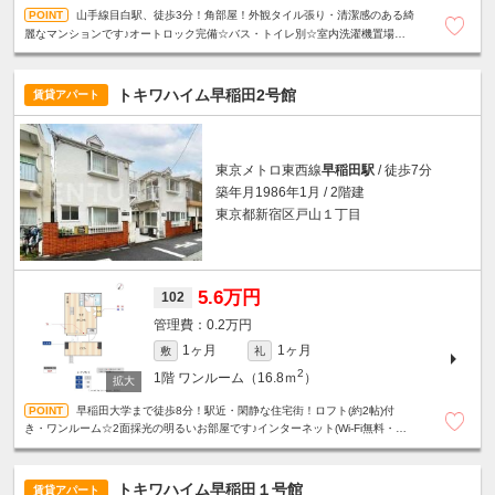
山手線目白駅、徒歩3分！角部屋！外観タイル張り・清潔感のある綺
麗なマンションです♪オートロック完備☆バス・トイレ別☆室内洗濯機置場☆フ
レッツ光☆BSアンテナ☆
トキワハイム早稲田2号館
賃貸アパート
東京メトロ東西線
早稲田駅
/ 徒歩7分
築年月1986年1月 / 2階建
東京都新宿区戸山１丁目
5.6万円
102
0.2万円
1ヶ月
1ヶ月
敷
礼
2
1階
ワンルーム（16.8ｍ
）
早稲田大学まで徒歩8分！駅近・閑静な住宅街！ロフト(約2帖)付
き・ワンルーム☆2面採光の明るいお部屋です♪インターネット(Wi-Fi無料・
1Gbps)
トキワハイム早稲田１号館
賃貸アパート