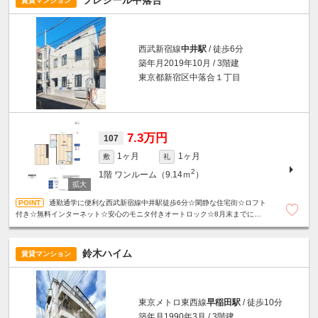
フレシール中落合
賃貸マンション
西武新宿線
中井駅
/ 徒歩6分
築年月2019年10月 / 3階建
東京都新宿区中落合１丁目
7.3万円
107
1ヶ月
1ヶ月
敷
礼
2
1階
ワンルーム（9.14ｍ
）
通勤通学に便利な西武新宿線中井駅徒歩6分☆閑静な住宅街☆ロフト
付き☆無料インターネット☆安心のモニタ付きオートロック☆8月末までにご成
約いただいた方に限り、フリーレント15日分！
鈴木ハイム
賃貸マンション
東京メトロ東西線
早稲田駅
/ 徒歩10分
築年月1990年3月 / 3階建