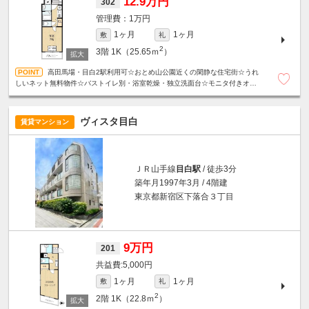
12.9万円
302
1万円
1ヶ月
1ヶ月
敷
礼
2
3階
1K（25.65ｍ
）
高田馬場・目白2駅利用可☆おとめ山公園近くの閑静な住宅街☆うれ
しいネット無料物件☆バストイレ別・浴室乾燥・独立洗面台☆モニタ付きオー
トロック・宅配ボックス・24Hゴミ出し可☆
ヴィスタ目白
賃貸マンション
ＪＲ山手線
目白駅
/ 徒歩3分
築年月1997年3月 / 4階建
東京都新宿区下落合３丁目
9万円
201
5,000円
1ヶ月
1ヶ月
敷
礼
2
2階
1K（22.8ｍ
）