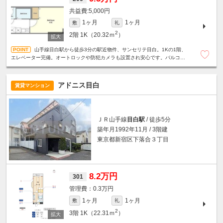
5,000円
1ヶ月
1ヶ月
敷
礼
2
2階
1K（20.32ｍ
）
山手線目白駅から徒歩3分の駅近物件、サンセリテ目白。1Kの1階、
エレベーター完備。オートロックや防犯カメラも設置され安心です。バルコニ
ー付きで日当り・通風良好。即入居可能。
アドニス目白
賃貸マンション
ＪＲ山手線
目白駅
/ 徒歩5分
築年月1992年11月 / 3階建
東京都新宿区下落合３丁目
8.2万円
301
0.3万円
1ヶ月
1ヶ月
敷
礼
2
3階
1K（22.31ｍ
）