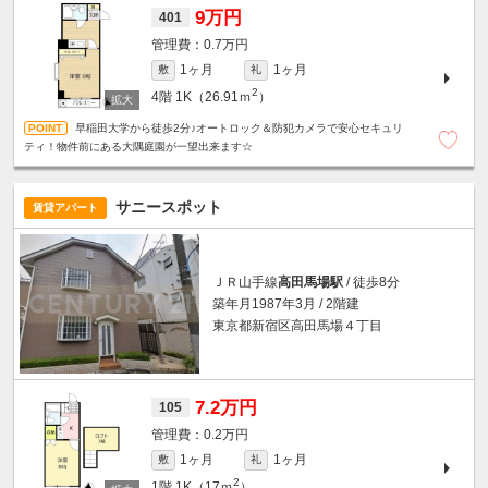
9万円
401
0.7万円
1ヶ月
1ヶ月
敷
礼
2
4階
1K（26.91ｍ
）
早稲田大学から徒歩2分♪オートロック＆防犯カメラで安心セキュリ
ティ！物件前にある大隅庭園が一望出来ます☆
サニースポット
賃貸アパート
ＪＲ山手線
高田馬場駅
/ 徒歩8分
築年月1987年3月 / 2階建
東京都新宿区高田馬場４丁目
7.2万円
105
0.2万円
1ヶ月
1ヶ月
敷
礼
2
1階
1K（17ｍ
）