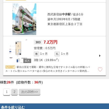
西武新宿線
中井駅
/ 徒歩1分
築年月1993年8月 / 5階建
東京都新宿区上落合２丁目
7.2万円
303
0.5万円
1ヶ月
1ヶ月
敷
礼
2
3階
1K（19.89ｍ
）
駅出口至近で通勤・通学に便利な立地です☆タイル貼りの外観☆バ
ス・トイレ別☆エレベーターあり♪安心のモニタ付きインターホン☆室内洗濯機
置き場・ユニットバスなど設備が整っています☆
棟数
26
件 (総物件数：
36
件)
1
2
次の20件>>
条件を絞り込む