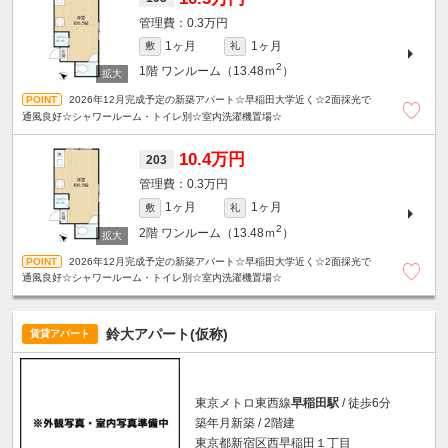
0.3万円
1ヶ月
1ヶ月
敷
礼
2
1階
ワンルーム（13.48ｍ
）
2026年12月完成予定の新築アパート☆早稲田大学近く☆2面採光で
通風良好☆シャワールーム・トイレ別☆室内洗濯機置場☆
10.4万円
203
0.3万円
1ヶ月
1ヶ月
敷
礼
2
2階
ワンルーム（13.48ｍ
）
2026年12月完成予定の新築アパート☆早稲田大学近く☆2面採光で
通風良好☆シャワールーム・トイレ別☆室内洗濯機置場☆
鈴大アパート(仮称)
賃貸アパート
東京メトロ東西線
早稲田駅
/ 徒歩6分
築年月新築 / 2階建
東京都新宿区西早稲田１丁目