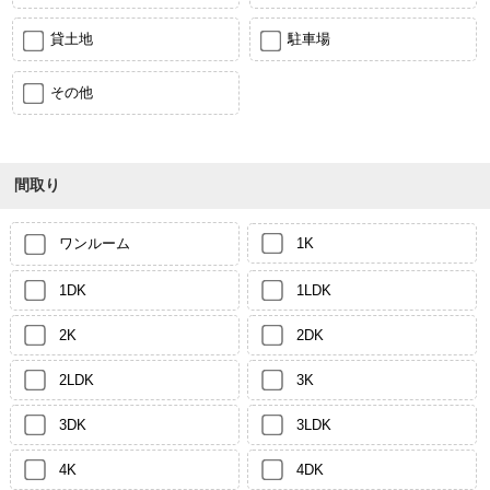
貸土地
駐車場
その他
間取り
ワンルーム
1K
1DK
1LDK
2K
2DK
2LDK
3K
3DK
3LDK
4K
4DK