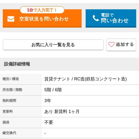
1分
で入力完了！
電話で
問い合わせ
お気に入り一覧を見る
設備詳細情報
賃貸テナント / RC造(鉄筋コンクリート造)
種別 / 構造
5階 / 6階
所在階 / 階数
3年
契約期間
あり 新賃料 1ヶ月
更新料
不要
損保
-
鍵交換代