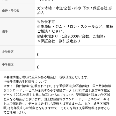
ガス:都市 / 水道:公営 / 排水:下水 / 保証会社:必
条件・その他
加入
※飲食不可
※事務所・ジム・サロン・スクールなど、業種
ご相談ください。
備考
※駐車場あり・1台9,000円(台数、ご相談)
※保証会社：割引規定あり
小学校区
()
中学校区
()
※各種情報と現状に差異がある場合は、現状優先となります。
※物件情報の学区情報について
当サイト物件情報に記載されております通学区域(学区)情報は、国土数値情報
ダウンロードサービスが提供する小学校区データ【2021年度】及び中学校区
データ【2021年度】を元に加工したものですので、記載情報が現在の学区域
と異なる場合がございます。国土数値情報ダウンロードサービスのWEBサイ
ト上で記述通り、データは必ずしも正確とは言えません。また、通学区域(学
区)は毎年見直しの対象となりますので、そちらを踏まえ学区情報は参考とし
てご活用下さい。