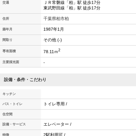
ＪＲ常磐線「柏」駅 徒歩17分
交通
東武野田線「柏」駅 徒歩17分
千葉県柏市柏
住所
1987年1月
築年月
その他 (-)
間取り
2
78.11ｍ
専有面積
-
主要採光面
設備・条件・こだわり
キッチン
トイレ専用 /
バス・トイレ
住空間
エレベーター /
設備・サービス
2駅利用可 /
特徴