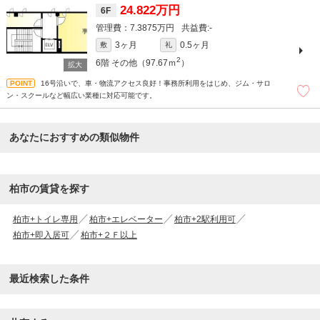
24.822万円
6F
7.3875万円
-
3ヶ月
0.5ヶ月
敷
礼
2
6階
その他（97.67ｍ
）
16号沿いで、車・物流アクセス良好！事務所利用をはじめ、ジム・サロ
ン・スクールなど幅広い業種に対応可能です。
あなたにおすすめの類似物件
柏市の賃貸を探す
柏市+トイレ専用
柏市+エレベーター
柏市+2駅利用可
柏市+即入居可
柏市+２Ｆ以上
最近検索した条件