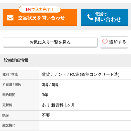
1分
で入力完了！
電話で
問い合わせ
お気に入り一覧を見る
設備詳細情報
賃貸テナント / RC造(鉄筋コンクリート造)
種別 / 構造
3階 / 6階
所在階 / 階数
3年
契約期間
あり 新賃料 1ヶ月
更新料
不要
損保
-
鍵交換代