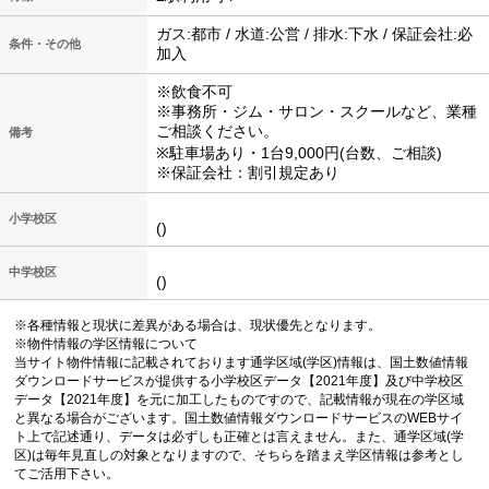
ガス:都市 / 水道:公営 / 排水:下水 / 保証会社:必
条件・その他
加入
※飲食不可
※事務所・ジム・サロン・スクールなど、業種
ご相談ください。
備考
※駐車場あり・1台9,000円(台数、ご相談)
※保証会社：割引規定あり
小学校区
()
中学校区
()
※各種情報と現状に差異がある場合は、現状優先となります。
※物件情報の学区情報について
当サイト物件情報に記載されております通学区域(学区)情報は、国土数値情報
ダウンロードサービスが提供する小学校区データ【2021年度】及び中学校区
データ【2021年度】を元に加工したものですので、記載情報が現在の学区域
と異なる場合がございます。国土数値情報ダウンロードサービスのWEBサイ
ト上で記述通り、データは必ずしも正確とは言えません。また、通学区域(学
区)は毎年見直しの対象となりますので、そちらを踏まえ学区情報は参考とし
てご活用下さい。