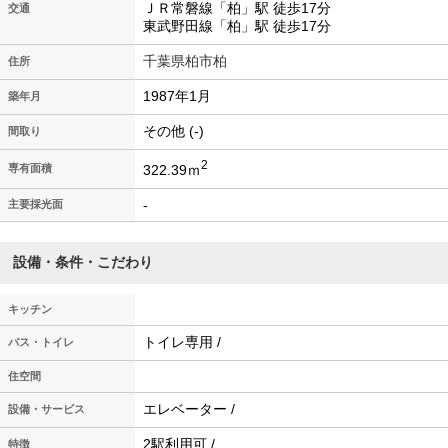
ＪＲ常磐線「柏」駅 徒歩17分
交通
東武野田線「柏」駅 徒歩17分
千葉県柏市柏
住所
1987年1月
築年月
その他 (-)
間取り
2
322.39ｍ
専有面積
-
主要採光面
設備・条件・こだわり
キッチン
トイレ専用 /
バス・トイレ
住空間
エレベーター /
設備・サービス
2駅利用可 /
特徴