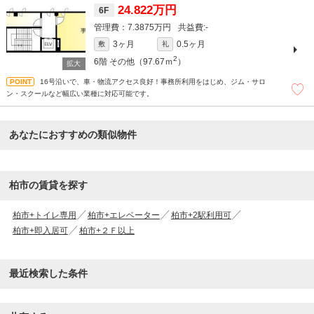
24.822万円
6F
7.3875万円
-
3ヶ月
0.5ヶ月
敷
礼
2
6階
その他（97.67ｍ
）
16号沿いで、車・物流アクセス良好！事務所利用をはじめ、ジム・サロ
ン・スクールなど幅広い業種に対応可能です。
あなたにおすすめの類似物件
柏市の賃貸を探す
柏市+トイレ専用
柏市+エレベーター
柏市+2駅利用可
柏市+即入居可
柏市+２Ｆ以上
最近検索した条件