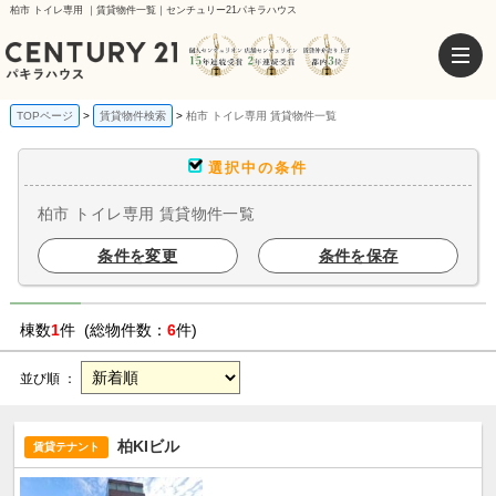
柏市 トイレ専用 ｜賃貸物件一覧｜センチュリー21パキラハウス
TOPページ
賃貸物件検索
柏市 トイレ専用 賃貸物件一覧
選択中の条件
柏市 トイレ専用 賃貸物件一覧
条件を変更
条件を保存
棟数
1
件 (総物件数：
6
件)
並び順 ：
柏KIビル
賃貸テナント