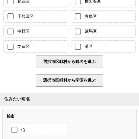
杉並区
世田谷区
千代田区
豊島区
中野区
練馬区
文京区
港区
住みたい町名
柏市
柏