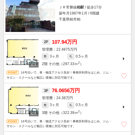
ＪＲ常磐線
柏駅
/ 徒歩17分
築年月1987年1月 / 6階建
千葉県柏市柏
107.94万円
2F
22.4875万円
3ヶ月
0.5ヶ月
敷
礼
2
2階
その他（297.33ｍ
）
16号沿いで、車・物流アクセス良好！事務所利用をはじめ、ジム・
サロン・スクールなど幅広い業種に対応可能です。
76.0656万円
3F
24.38万円
3ヶ月
0.5ヶ月
敷
礼
2
3階
その他（322.39ｍ
）
16号沿いで、車・物流アクセス良好！事務所利用をはじめ、ジム・
サロン・スクールなど幅広い業種に対応可能です。