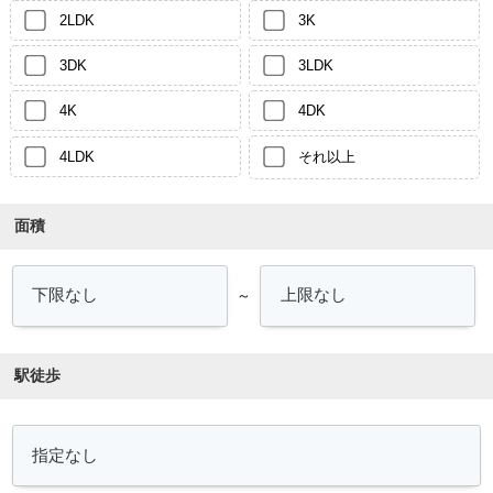
2LDK
3K
3DK
3LDK
4K
4DK
4LDK
それ以上
面積
～
駅徒歩