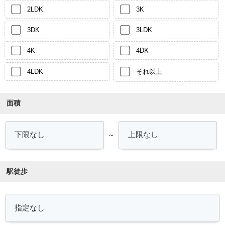
2LDK
3K
3DK
3LDK
4K
4DK
4LDK
それ以上
面積
～
駅徒歩