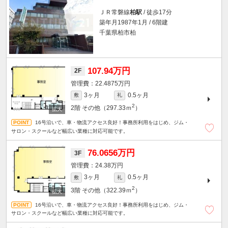
ＪＲ常磐線
柏駅
/ 徒歩17分
築年月1987年1月 / 6階建
千葉県柏市柏
107.94万円
2F
22.4875万円
3ヶ月
0.5ヶ月
敷
礼
2
2階
その他（297.33ｍ
）
16号沿いで、車・物流アクセス良好！事務所利用をはじめ、ジム・
サロン・スクールなど幅広い業種に対応可能です。
76.0656万円
3F
24.38万円
3ヶ月
0.5ヶ月
敷
礼
2
3階
その他（322.39ｍ
）
16号沿いで、車・物流アクセス良好！事務所利用をはじめ、ジム・
サロン・スクールなど幅広い業種に対応可能です。