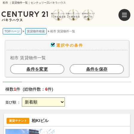
柏市 ｜賃貸物件一覧｜センチュリー21パキラハウス
TOPページ
賃貸物件検索
柏市 賃貸物件一覧
選択中の条件
柏市 賃貸物件一覧
条件を変更
条件を保存
棟数
1
件 (総物件数：
6
件)
並び順 ：
柏KIビル
賃貸テナント