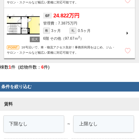
サロン・スクールなど幅広い業種に対応可能です。
24.822万円
6F
7.3875万円
3ヶ月
0.5ヶ月
敷
礼
2
6階
その他（97.67ｍ
）
16号沿いで、車・物流アクセス良好！事務所利用をはじめ、ジム・
サロン・スクールなど幅広い業種に対応可能です。
棟数
1
件 (総物件数：
6
件)
条件を絞り込む
賃料
～