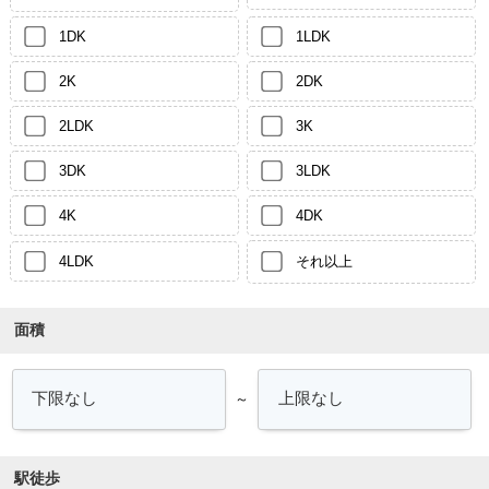
1DK
1LDK
2K
2DK
2LDK
3K
3DK
3LDK
4K
4DK
4LDK
それ以上
面積
～
駅徒歩