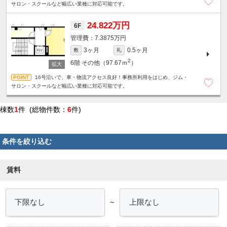
サロン・スクールなど幅広い業種に対応可能です。
24.822万円
6F
7.3875万円
3ヶ月
0.5ヶ月
敷
礼
2
6階
その他（97.67ｍ
）
16号沿いで、車・物流アクセス良好！事務所利用をはじめ、ジム・
サロン・スクールなど幅広い業種に対応可能です。
棟数
1
件 (総物件数：
6
件)
条件を絞り込む
賃料
～