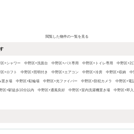
閲覧した物件の一覧を見る
す
野区+シャワー
中野区+洗面台
中野区+バス専用
中野区+トイレ専用
中野区+2
野区+ロフト
中野区+照明付き
中野区+エアコン
中野区+冷房
中野区+収納
中
み置き場
中野区+駐輪場
中野区+光ファイバー
中野区+防犯カメラ
中野区+電
野区+駅徒歩10分以内
中野区+通風良好
中野区+室内洗濯機置き場
中野区+即