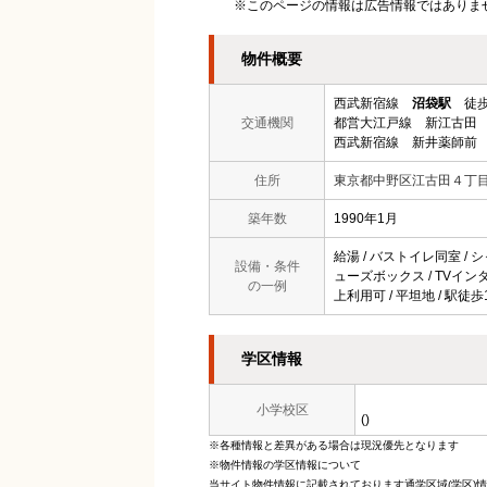
※このページの情報は広告情報ではありま
物件概要
西武新宿線
沼袋駅
徒歩
交通機関
都営大江戸線 新江古田 
西武新宿線 新井薬師前 
住所
東京都中野区江古田４丁
築年数
1990年1月
給湯 / バストイレ同室 / シャ
設備・条件
ューズボックス / TVインター
の一例
上利用可 / 平坦地 / 駅徒
学区情報
小学校区
()
※各種情報と差異がある場合は現況優先となります
※物件情報の学区情報について
当サイト物件情報に記載されております通学区域(学区)