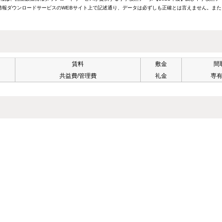
報ダウンロードサービスのWEBサイト上で記述通り、データは必ずしも正確とは言えません。また
賃料
敷金
間
共益費/管理費
礼金
専