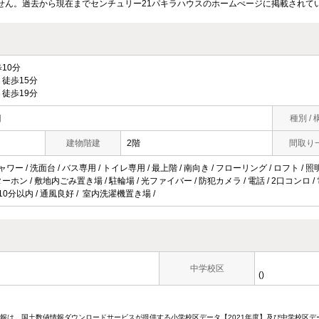
せん。過去から現在までセンチュリー21パキラハウスのホームぺージに掲載されて
10分
徒歩15分
徒歩19分
目
種別 / 
建物階建
2階
間取り
ワー / 洗面台 / バス専用 / トイレ専用 / 最上階 / 南向き / フローリング / ロフト / 照明付
ホン / 敷地内ごみ置き場 / 駐輪場 / 光ファイバー / 防犯カメラ / 電話 / 2口コンロ /
歩10分以内 / 通風良好 / 室内洗濯機置き場 /
中学校区
()
情報は、国土数値情報ダウンロードサービスが提供する小学校区データ【2021年度】及び中学校区デ