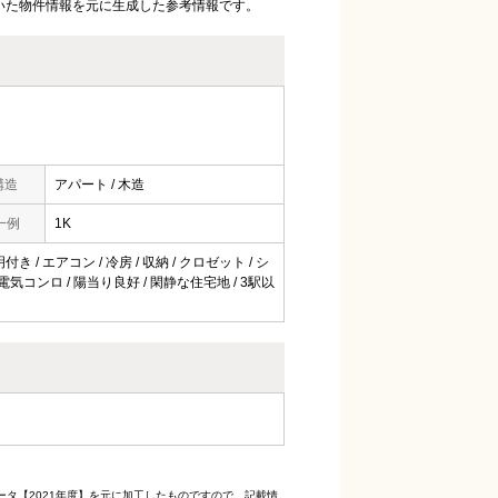
いた物件情報を元に生成した参考情報です。
構造
アパート / 木造
一例
1K
き / エアコン / 冷房 / 収納 / クロゼット / シ
 電気コンロ / 陽当り良好 / 閑静な住宅地 / 3駅以
ータ【2021年度】を元に加工したものですので、記載情