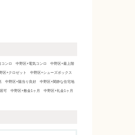
口コンロ
中野区+電気コンロ
中野区+最上階
野区+クロゼット
中野区+シューズボックス
話
中野区+陽当り良好
中野区+閑静な住宅地
入居可
中野区+敷金1ヶ月
中野区+礼金1ヶ月