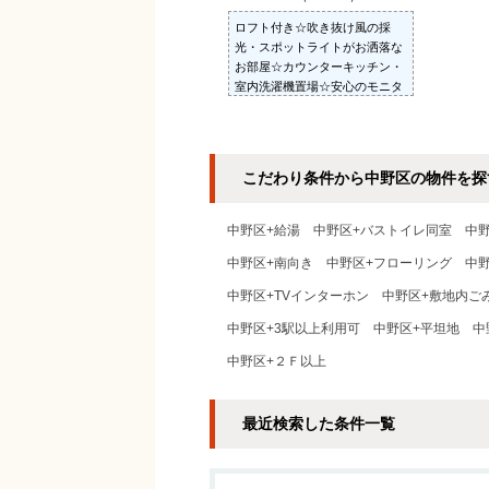
ロフト付き☆吹き抜け風の採
光・スポットライトがお洒落な
お部屋☆カウンターキッチン・
室内洗濯機置場☆安心のモニタ
付きインターホンあり♪
こだわり条件から中野区の物件を探
中野区+給湯
中野区+バストイレ同室
中
中野区+南向き
中野区+フローリング
中
中野区+TVインターホン
中野区+敷地内ご
中野区+3駅以上利用可
中野区+平坦地
中
中野区+２Ｆ以上
最近検索した条件一覧