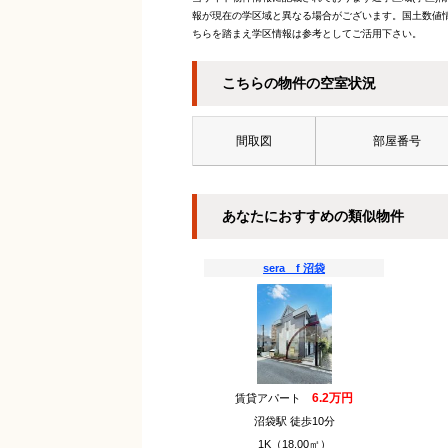
報が現在の学区域と異なる場合がございます。国土数値情
ちらを踏まえ学区情報は参考としてご活用下さい。
こちらの物件の空室状況
間取図
部屋番号
あなたにおすすめの類似物件
sera f 沼袋
6.2万円
賃貸アパート
沼袋駅 徒歩10分
1K（18.00㎡）