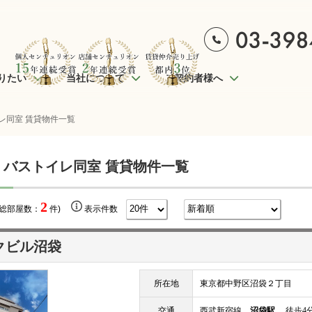
りたい
当社について
ご契約者様へ
レ同室 賃貸物件一覧
 バストイレ同室 賃貸物件一覧
2
(総部屋数：
件)
表示件数
クビル沼袋
所在地
東京都中野区沼袋２丁目
交通
西武新宿線
沼袋駅
徒歩4