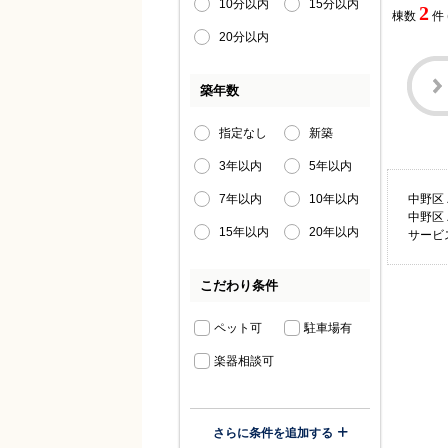
10分以内
15分以内
2
棟数
件
20分以内
築年数
指定なし
新築
3年以内
5年以内
7年以内
10年以内
中野区
中野区
15年以内
20年以内
サービ
こだわり条件
ペット可
駐車場有
楽器相談可
さらに条件を追加する