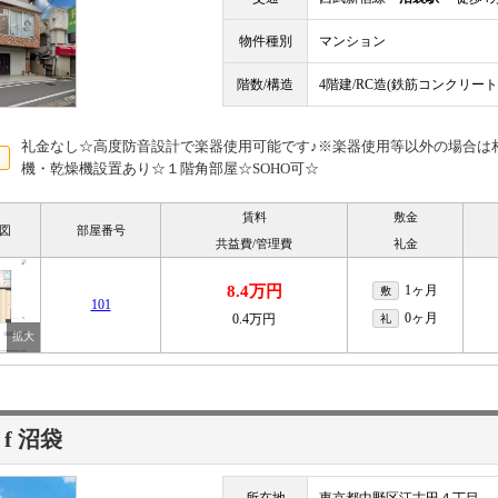
物件種別
マンション
階数/構造
4階建/RC造(鉄筋コンクリート
礼金なし☆高度防音設計で楽器使用可能です♪※楽器使用等以外の場合は
機・乾燥機設置あり☆１階角部屋☆SOHO可☆
賃料
敷金
図
部屋番号
共益費/管理費
礼金
8.4万円
1ヶ月
敷
101
0ヶ月
0.4万円
礼
 f 沼袋