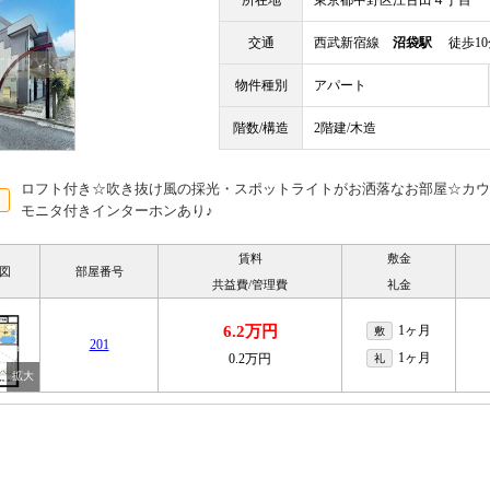
所在地
東京都中野区江古田４丁目
交通
西武新宿線
沼袋駅
徒歩10
物件種別
アパート
階数/構造
2階建/木造
ロフト付き☆吹き抜け風の採光・スポットライトがお洒落なお部屋☆カウ
モニタ付きインターホンあり♪
賃料
敷金
図
部屋番号
共益費/管理費
礼金
6.2万円
1ヶ月
敷
201
1ヶ月
0.2万円
礼