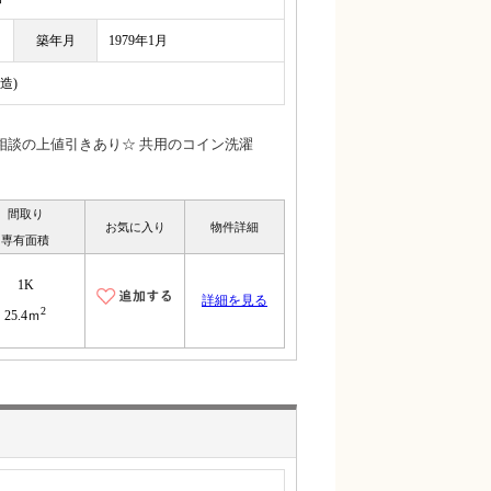
築年月
1979年1月
造)
相談の上値引きあり☆ 共用のコイン洗濯
間取り
お気に入り
物件詳細
専有面積
1K
詳細を見る
2
25.4ｍ