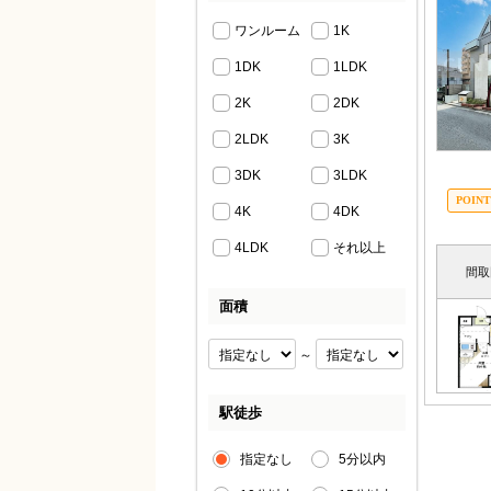
ワンルーム
1K
1DK
1LDK
2K
2DK
2LDK
3K
3DK
3LDK
4K
4DK
4LDK
それ以上
間取
面積
～
駅徒歩
指定なし
5分以内