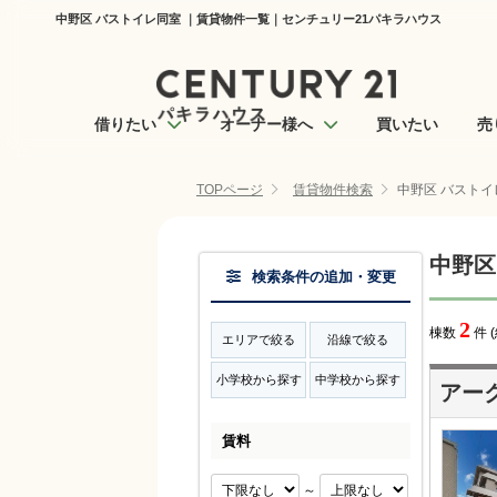
中野区 バストイレ同室 ｜賃貸物件一覧｜センチュリー21パキラハウス
借りたい
オーナー様へ
買いたい
売
TOPページ
賃貸物件検索
中野区 バストイ
中野区
検索条件の追加・変更
2
棟数
件 
エリアで絞る
沿線で絞る
小学校から探す
中学校から探す
アー
賃料
～