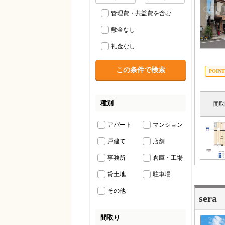
管理費・共益費を含む
敷金なし
礼金なし
種別
間取
アパート
マンション
戸建て
店舗
事務所
倉庫・工場
貸土地
駐車場
その他
sera
間取り