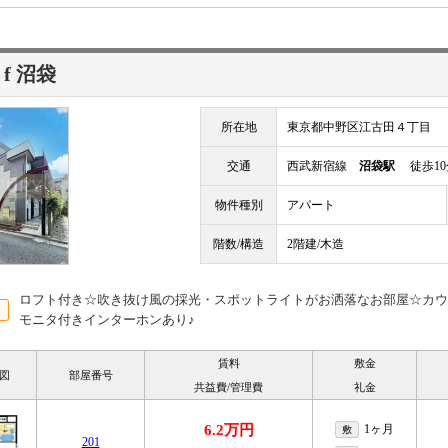
 f 沼袋
所在地
東京都中野区江古田４丁目
交通
西武新宿線
沼袋駅
徒歩10
物件種別
アパート
階数/構造
2階建/木造
ロフト付き☆吹き抜け風の採光・スポットライトがお洒落なお部屋☆カウ
モニタ付きインターホンあり♪
賃料
敷金
図
部屋番号
共益費/管理費
礼金
6.2万円
1ヶ月
敷
201