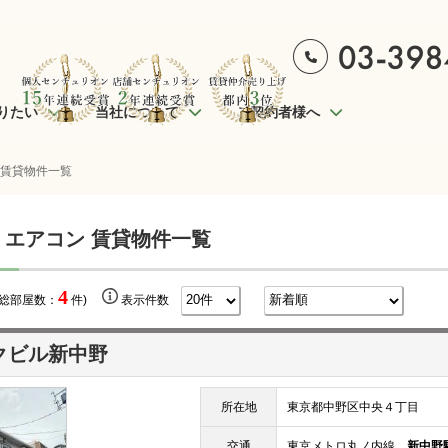
りたい
当社について
ご契約者様へ
 賃貸物件一覧
 エアコン 賃貸物件一覧
4
(総部屋数：
件)
表示件数
クビル新中野
所在地
東京都中野区中央４丁目
交通
東京メトロ丸ノ内線
新中野