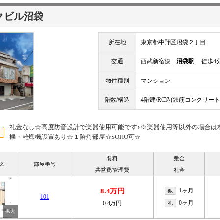
クビル沼袋
所在地
東京都中野区沼袋２丁目
交通
西武新宿線
沼袋駅
徒歩4
物件種別
マンション
階数/構造
4階建/RC造(鉄筋コンクリート
礼金なし☆高度防音設計で楽器使用可能です♪※楽器使用等以外の場合は
機・乾燥機設置あり☆１階角部屋☆SOHO可☆
賃料
敷金
図
部屋番号
共益費/管理費
礼金
8.4万円
1ヶ月
敷
101
0ヶ月
0.4万円
礼