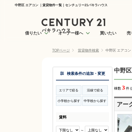
中野区 エアコン ｜賃貸物件一覧｜センチュリー21パキラハウス
借りたい
オーナー様へ
買いたい
売
TOPページ
賃貸物件検索
中野区 エアコン
中野区
検索条件の追加・変更
3
棟数
件 
エリアで絞る
沿線で絞る
小学校から探す
中学校から探す
アー
賃料
～