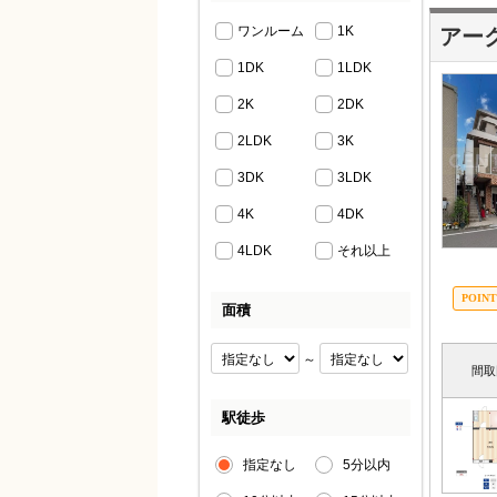
ワンルーム
1K
アー
1DK
1LDK
2K
2DK
2LDK
3K
3DK
3LDK
4K
4DK
4LDK
それ以上
面積
～
間取
駅徒歩
指定なし
5分以内