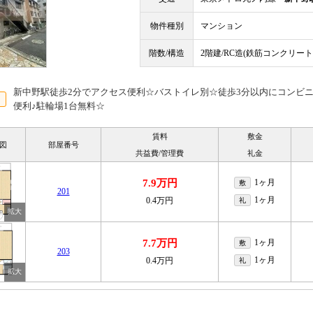
物件種別
マンション
階数/構造
2階建/RC造(鉄筋コンクリート
新中野駅徒歩2分でアクセス便利☆バストイレ別☆徒歩3分以内にコンビ
便利♪駐輪場1台無料☆
賃料
敷金
図
部屋番号
共益費/管理費
礼金
7.9万円
1ヶ月
敷
201
1ヶ月
0.4万円
礼
7.7万円
1ヶ月
敷
203
1ヶ月
0.4万円
礼