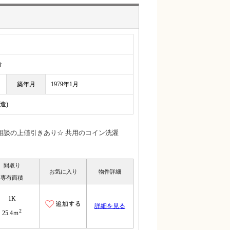
分
築年月
1979年1月
造)
相談の上値引きあり☆ 共用のコイン洗濯
間取り
お気に入り
物件詳細
専有面積
1K
詳細を見る
2
25.4ｍ