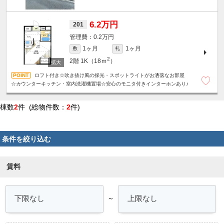
6.2万円
201
0.2万円
1ヶ月
1ヶ月
敷
礼
2
2階
1K（18ｍ
）
ロフト付き☆吹き抜け風の採光・スポットライトがお洒落なお部屋
☆カウンターキッチン・室内洗濯機置場☆安心のモニタ付きインターホンあり♪
棟数
2
件 (総物件数：
2
件)
条件を絞り込む
賃料
～