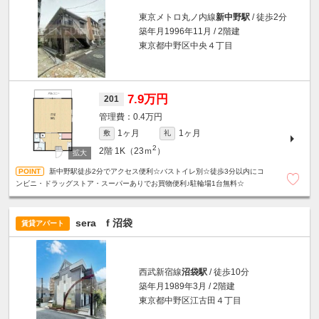
東京メトロ丸ノ内線
新中野駅
/ 徒歩2分
築年月1996年11月 / 2階建
東京都中野区中央４丁目
7.9万円
201
0.4万円
1ヶ月
1ヶ月
敷
礼
2
2階
1K（23ｍ
）
新中野駅徒歩2分でアクセス便利☆バストイレ別☆徒歩3分以内にコ
ンビニ・ドラッグストア・スーパーありでお買物便利♪駐輪場1台無料☆
sera f 沼袋
賃貸アパート
西武新宿線
沼袋駅
/ 徒歩10分
築年月1989年3月 / 2階建
東京都中野区江古田４丁目