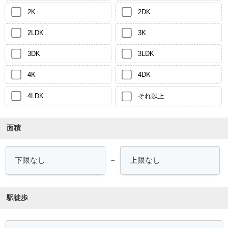
2K
2DK
2LDK
3K
3DK
3LDK
4K
4DK
4LDK
それ以上
面積
～
駅徒歩