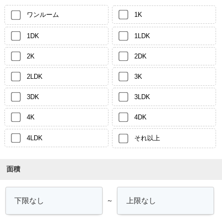
ワンルーム
1K
1DK
1LDK
2K
2DK
2LDK
3K
3DK
3LDK
4K
4DK
4LDK
それ以上
面積
～