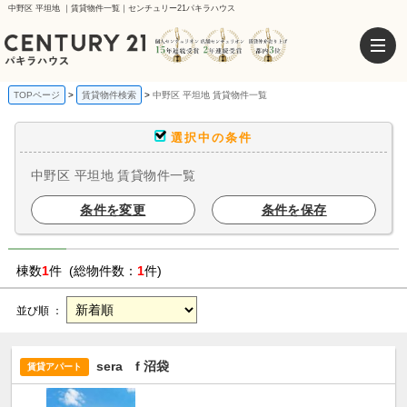
中野区 平坦地 ｜賃貸物件一覧｜センチュリー21パキラハウス
TOPページ
賃貸物件検索
中野区 平坦地 賃貸物件一覧
選択中の条件
中野区 平坦地 賃貸物件一覧
条件を変更
条件を保存
棟数
1
件 (総物件数：
1
件)
並び順 ：
sera f 沼袋
賃貸アパート