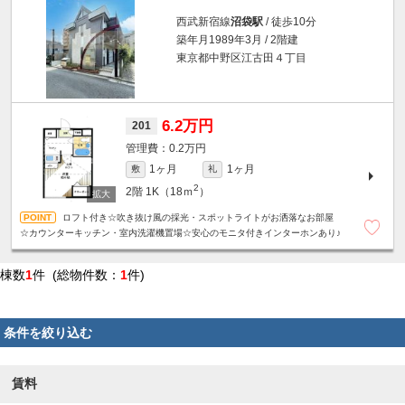
西武新宿線
沼袋駅
/ 徒歩10分
築年月1989年3月 / 2階建
東京都中野区江古田４丁目
6.2万円
201
0.2万円
1ヶ月
1ヶ月
敷
礼
2
2階
1K（18ｍ
）
ロフト付き☆吹き抜け風の採光・スポットライトがお洒落なお部屋
☆カウンターキッチン・室内洗濯機置場☆安心のモニタ付きインターホンあり♪
棟数
1
件 (総物件数：
1
件)
条件を絞り込む
賃料