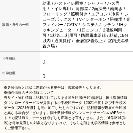
給湯 / バストイレ同室 / シャワー / バス専
用 / トイレ専用 / 角部屋 / 2面採光 / 南向き /
フローリング / 照明付き / エアコン / 冷房 / シ
ューズボックス / TVインターホン / 駐輪場 / 光
ファイバー / CATV / システムキッチン / IHク
設備・条件の一例
ッキングヒーター / 1口コンロ / 2沿線利用
可 / 3駅以上利用可 / 路面電車沿線 / 駅徒歩5分
以内 / 通風良好 / 全居室8畳以上 / 室内洗濯機
置き場 /
小学校区
()
中学校区
()
※各種情報と現状に差異がある場合は、現状優先となります。
※物件情報の学区情報について
当サイト物件情報に記載されております通学区域(学区)情報は、国土数値情報
ダウンロードサービスが提供する小学校区データ【2021年度】及び中学校区
データ【2021年度】を元に加工したものですので、記載情報が現在の学区域
と異なる場合がございます。国土数値情報ダウンロードサービスのWEBサイ
ト上で記述通り、データは必ずしも正確とは言えません。また、通学区域(学
区)は毎年見直しの対象となりますので、そちらを踏まえ学区情報は参考とし
てご活用下さい。