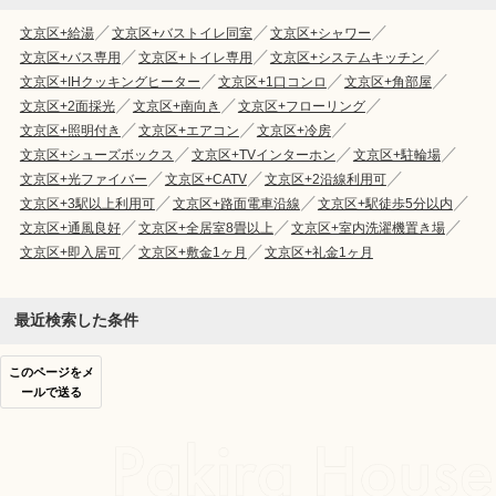
文京区+給湯
文京区+バストイレ同室
文京区+シャワー
文京区+バス専用
文京区+トイレ専用
文京区+システムキッチン
文京区+IHクッキングヒーター
文京区+1口コンロ
文京区+角部屋
文京区+2面採光
文京区+南向き
文京区+フローリング
文京区+照明付き
文京区+エアコン
文京区+冷房
文京区+シューズボックス
文京区+TVインターホン
文京区+駐輪場
文京区+光ファイバー
文京区+CATV
文京区+2沿線利用可
文京区+3駅以上利用可
文京区+路面電車沿線
文京区+駅徒歩5分以内
文京区+通風良好
文京区+全居室8畳以上
文京区+室内洗濯機置き場
文京区+即入居可
文京区+敷金1ヶ月
文京区+礼金1ヶ月
最近検索した条件
このページをメ
ールで送る