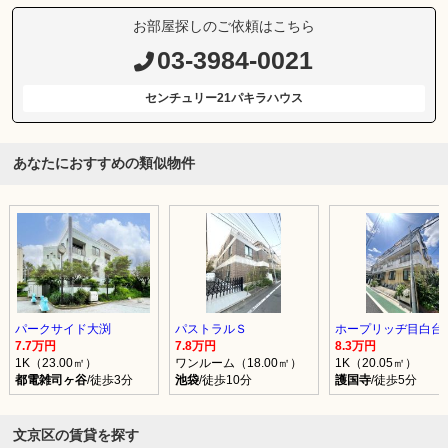
お部屋探しのご依頼はこちら
03-3984-0021
センチュリー21パキラハウス
あなたにおすすめの類似物件
パークサイド大渕
パストラルＳ
ホープリッヂ目白台
7.7万円
7.8万円
8.3万円
1K（23.00㎡）
ワンルーム（18.00㎡）
1K（20.05㎡）
都電雑司ヶ谷
/徒歩3分
池袋
/徒歩10分
護国寺
/徒歩5分
文京区の賃貸を探す