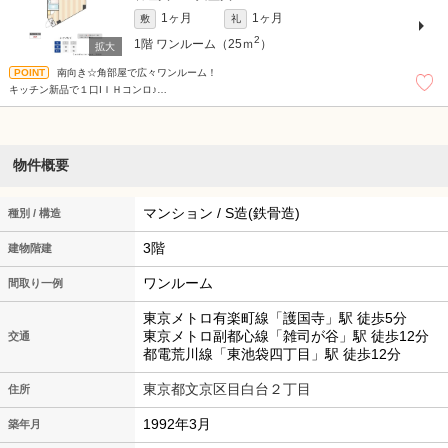
1ヶ月
1ヶ月
敷
礼
2
1階
ワンルーム（25ｍ
）
南向き☆角部屋で広々ワンルーム！
キッチン新品で１口IＩＨコンロ♪
モニター付きインターホンで安心！閑静な住宅街☆駐輪スペース無料☆※法人契約可
物件概要
マンション / S造(鉄骨造)
種別 / 構造
3階
建物階建
ワンルーム
間取り一例
東京メトロ有楽町線「護国寺」駅 徒歩5分
東京メトロ副都心線「雑司が谷」駅 徒歩12分
交通
都電荒川線「東池袋四丁目」駅 徒歩12分
東京都文京区目白台２丁目
住所
1992年3月
築年月