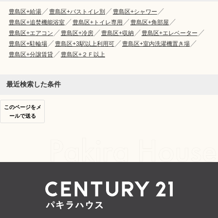
豊島区+給湯
豊島区+バストイレ別
豊島区+シャワー
豊島区+追焚機能浴室
豊島区+トイレ専用
豊島区+角部屋
豊島区+エアコン
豊島区+冷房
豊島区+収納
豊島区+エレベーター
豊島区+駐輪場
豊島区+3駅以上利用可
豊島区+室内洗濯機置き場
豊島区+分譲賃貸
豊島区+２Ｆ以上
最近検索した条件
このページをメ
ールで送る