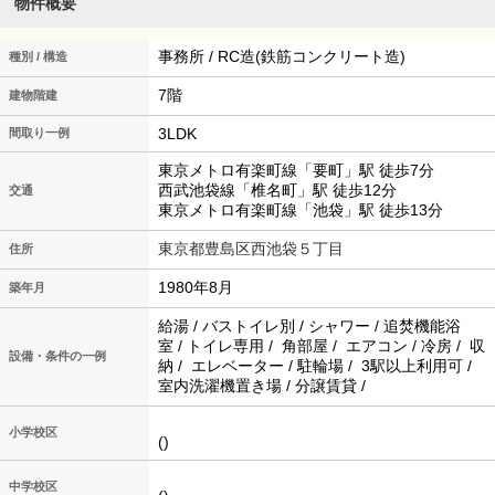
物件概要
事務所 / RC造(鉄筋コンクリート造)
種別 / 構造
7階
建物階建
3LDK
間取り一例
東京メトロ有楽町線「要町」駅 徒歩7分
西武池袋線「椎名町」駅 徒歩12分
交通
東京メトロ有楽町線「池袋」駅 徒歩13分
東京都豊島区西池袋５丁目
住所
1980年8月
築年月
給湯 / バストイレ別 / シャワー / 追焚機能浴
室 / トイレ専用 / 角部屋 / エアコン / 冷房 / 収
設備・条件の一例
納 / エレベーター / 駐輪場 / 3駅以上利用可 /
室内洗濯機置き場 / 分譲賃貸 /
小学校区
()
中学校区