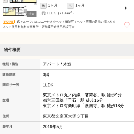
1ヶ月
1ヶ月
敷
礼
2
1階
1LDK（71.4ｍ
）
広々ルーフバルコニー付き☆ペット相談可！ペット専用の足洗い場あり☆
ネット使用料無料☆事務所・店舗等用途使用相談可☆
物件概要
アパート / 木造
種別 / 構造
3階
建物階建
1LDK
間取り一例
東京メトロ丸ノ内線「茗荷谷」駅 徒歩9分
都営三田線「千石」駅 徒歩15分
交通
東京メトロ有楽町線「護国寺」駅 徒歩18分
東京都文京区大塚３丁目
住所
2019年5月
築年月