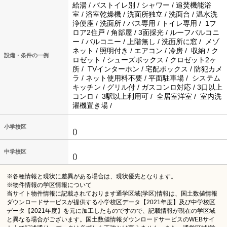
給湯 / バストイレ別 / シャワー / 追焚機能浴
室 / 浴室乾燥機 / 洗面所独立 / 洗面台 / 温水洗
浄便座 / 洗面所 / バス専用 / トイレ専用 / 1フ
ロア2住戸 / 角部屋 / 3面採光 / ルーフバルコニ
ー / バルコニー / 上階無し / 洗面所に窓 / メゾ
ネット / 照明付き / エアコン / 冷房 / 収納 / ク
設備・条件の一例
ロゼット / シューズボックス / クロゼット2ヶ
所 / TVインターホン / 宅配ボックス / 防犯カメ
ラ / ネット使用料不要 / 平面駐車場 / システム
キッチン / グリル付 / ガスコンロ対応 / 3口以上
コンロ / 3駅以上利用可 / 全居室洋室 / 室内洗
濯機置き場 /
小学校区
()
中学校区
()
※各種情報と現状に差異がある場合は、現状優先となります。
※物件情報の学区情報について
当サイト物件情報に記載されております通学区域(学区)情報は、国土数値情報
ダウンロードサービスが提供する小学校区データ【2021年度】及び中学校区
データ【2021年度】を元に加工したものですので、記載情報が現在の学区域
と異なる場合がございます。国土数値情報ダウンロードサービスのWEBサイ