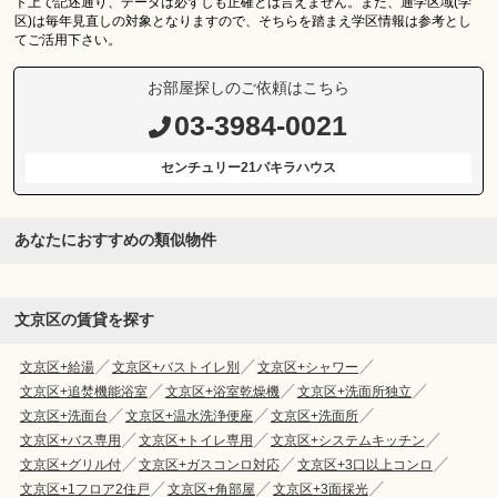
ト上で記述通り、データは必ずしも正確とは言えません。また、通学区域(学
区)は毎年見直しの対象となりますので、そちらを踏まえ学区情報は参考とし
てご活用下さい。
お部屋探しのご依頼はこちら
03-3984-0021
センチュリー21パキラハウス
あなたにおすすめの類似物件
文京区の賃貸を探す
文京区+給湯
文京区+バストイレ別
文京区+シャワー
文京区+追焚機能浴室
文京区+浴室乾燥機
文京区+洗面所独立
文京区+洗面台
文京区+温水洗浄便座
文京区+洗面所
文京区+バス専用
文京区+トイレ専用
文京区+システムキッチン
文京区+グリル付
文京区+ガスコンロ対応
文京区+3口以上コンロ
文京区+1フロア2住戸
文京区+角部屋
文京区+3面採光