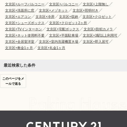
文京区+ルーフバルコニー
文京区+バルコニー
文京区+上階無し
文京区+洗面所に窓
文京区+メゾネット
文京区+照明付き
文京区+エアコン
文京区+冷房
文京区+収納
文京区+クロゼット
文京区+シューズボックス
文京区+クロゼット2ヶ所
文京区+TVインターホン
文京区+宅配ボックス
文京区+防犯カメラ
文京区+ネット使用料不要
文京区+平面駐車場
文京区+3駅以上利用可
文京区+全居室洋室
文京区+室内洗濯機置き場
文京区+即入居可
文京区+敷金1ヶ月
文京区+礼金1ヶ月
最近検索した条件
このページをメ
ールで送る