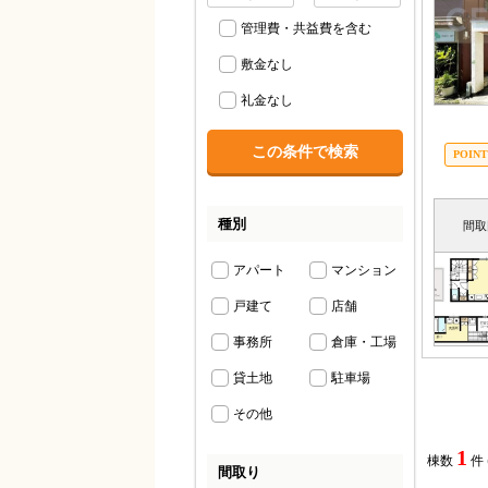
管理費・共益費を含む
敷金なし
礼金なし
種別
間取
アパート
マンション
戸建て
店舗
事務所
倉庫・工場
貸土地
駐車場
その他
1
棟数
件
間取り