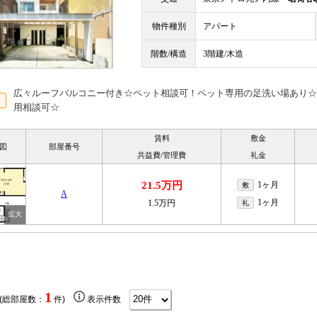
物件種別
アパート
階数/構造
3階建/木造
広々ルーフバルコニー付き☆ペット相談可！ペット専用の足洗い場あり☆
用相談可☆
賃料
敷金
図
部屋番号
共益費/管理費
礼金
21.5万円
1ヶ月
敷
A
1ヶ月
1.5万円
礼
1
 (総部屋数：
件)
表示件数