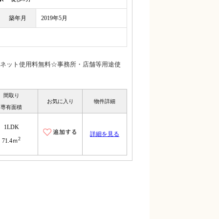
築年月
2019年5月
ネット使用料無料☆事務所・店舗等用途使
間取り
お気に入り
物件詳細
専有面積
1LDK
詳細を見る
2
71.4ｍ