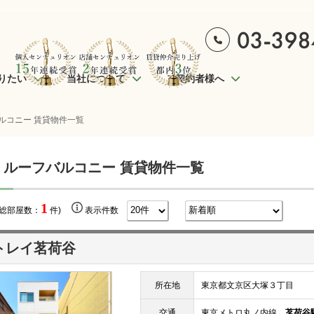
りたい
当社について
ご契約者様へ
ルコニー 賃貸物件一覧
 ルーフバルコニー 賃貸物件一覧
1
(総部屋数：
件)
表示件数
トレイ茗荷谷
所在地
東京都文京区大塚３丁目
交通
東京メトロ丸ノ内線
茗荷谷