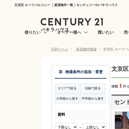
文京区 ルーフバルコニー ｜賃貸物件一覧｜センチュリー21パキラハウス
借りたい
オーナー様へ
買いたい
売
TOPページ
賃貸物件検索
文京区 ルーフバ
文京区
検索条件の追加・変更
1
棟数
件 
エリアで絞る
沿線で絞る
小学校から探す
中学校から探す
セン
賃料
～