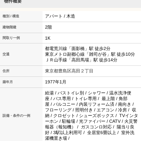
物件概要
アパート / 木造
種別 / 構造
2階
建物階建
1K
間取り一例
都電荒川線「面影橋」駅 徒歩2分
東京メトロ副都心線「雑司が谷」駅 徒歩10分
交通
ＪＲ山手線「高田馬場」駅 徒歩14分
東京都豊島区高田２丁目
住所
1977年1月
築年月
給湯 / バストイレ別 / シャワー / 温水洗浄便
座 / バス専用 / トイレ専用 / 最上階 / 角部
屋 / バルコニー / 内装リフォーム済 / 南向き /
フローリング / 照明付き / エアコン / 冷房 / 収
納 / クロゼット / シューズボックス / TVインタ
設備・条件の一例
ーホン / 駐輪場 / 光ファイバー / CATV / 火災警
報器（報知機） / ガスコンロ対応 / 陽当り良
好 / 3駅以上利用可 / 全居室6畳以上 / 室外洗
濯機置き場 /