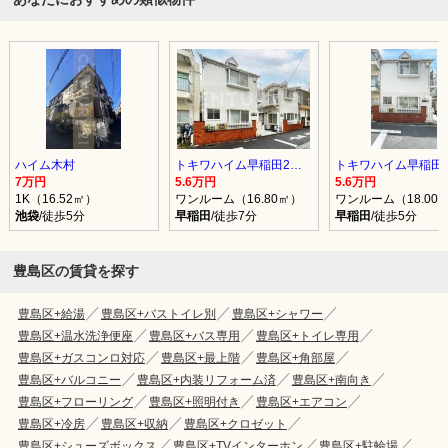
ハイム木村
トキワハイム早稲田2号館
7万円
5.6万円
5.6万円
1K（16.52㎡）
ワンルーム（16.80㎡）
ワンルーム（18.00
池袋
/徒歩5分
早稲田
/徒歩7分
早稲田
/徒歩5分
豊島区の賃貸を探す
豊島区+給湯
豊島区+バストイレ別
豊島区+シャワー
豊島区+温水洗浄便座
豊島区+バス専用
豊島区+トイレ専用
豊島区+ガスコンロ対応
豊島区+最上階
豊島区+角部屋
豊島区+バルコニー
豊島区+内装リフォーム済
豊島区+南向き
豊島区+フローリング
豊島区+照明付き
豊島区+エアコン
豊島区+冷房
豊島区+収納
豊島区+クロゼット
豊島区+シューズボックス
豊島区+TVインターホン
豊島区+駐輪場