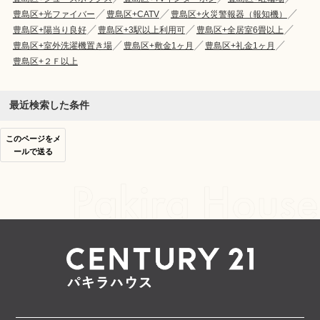
豊島区+光ファイバー
豊島区+CATV
豊島区+火災警報器（報知機）
豊島区+陽当り良好
豊島区+3駅以上利用可
豊島区+全居室6畳以上
豊島区+室外洗濯機置き場
豊島区+敷金1ヶ月
豊島区+礼金1ヶ月
豊島区+２Ｆ以上
最近検索した条件
このページをメ
ールで送る